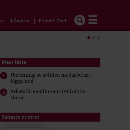
|
ur
+
Åsikter
Publikt Chef
Mest lästa
Utredning av avliden medarbetare
läggs ned
Arbetsförmedlingens it-direktör
slutar
Senaste numret