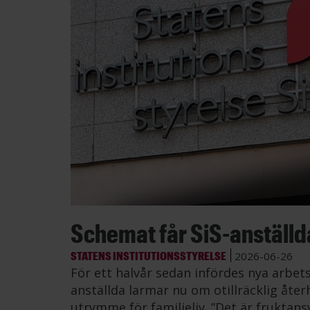
Schemat får SiS-anställda 
STATENS INSTITUTIONSSTYRELSE
2026-06-26
För ett halvår sedan infördes nya arbe
anställda larmar nu om otillräcklig åt
utrymme för familjeliv. ”Det är fruktans