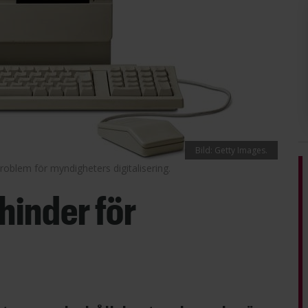
Bild: Getty Images.
blem för myndigheters digitalisering.
hinder för