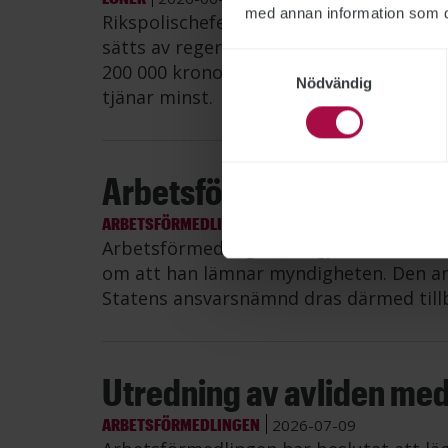
med annan information som du 
Rikspolischefen Petra Lundh har fortsat
sätts av regeringen, visar Publikts samm
Samtyckesval
200 000 kronor i månaden – mer än dub
Nödvändig
tjänar minst.
Arbetsförmedlingens it-di
ARBETSFÖRMEDLINGEN
2026-07-10
Arbetsförmedlingen har gjort en övere
om att han lämnar myndigheten. Den an
Statens ansvarsnämnd dras därmed till
Utredning av avliden me
ARBETSFÖRMEDLINGEN
2026-07-09