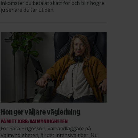
inkomster du betalat skatt för och blir högre
ju senare du tar ut den.
Hon ger väljare vägledning
PÅ MITT JOBB: VALMYNDIGHETEN
För Sara Hugosson, valhandläggare på
Valmyndigheten, är det intensiva tider. Nu