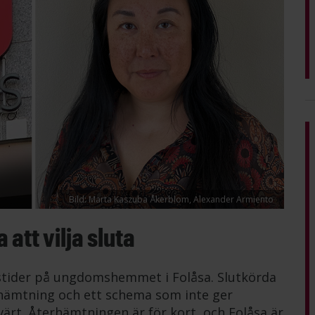
Bild: Marta Kaszuba Åkerblom, Alexander Armiento
att vilja sluta
tstider på ungdomshemmet i Folåsa. Slutkörda
erhämtning och ett schema som inte ger
värt. Återhämtningen är för kort, och Folåsa är