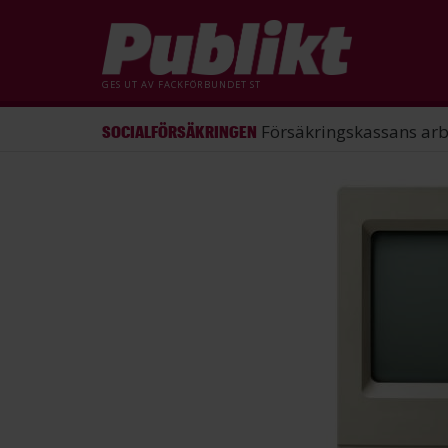
GES UT AV
FACKFÖRBUNDET ST
ST förlorade mål mot Energimy
ARBETSRÄTT
Hoppa
till
huvudinnehåll