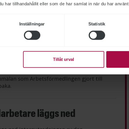
har tillhandahållit eller som de har samlat in när du har använt 
t högst lön av de myndighetschefer vars löner
anställning. Hon är först ut att tjäna över
belt så mycket som den generaldirektör som
Inställningar
Statistik
rektör slutar
Tillåt urval
nskommelse med it-direktör Krister Dackland
mälan som Arbetsförmedlingen gjort till
baka.
darbetare läggs ned