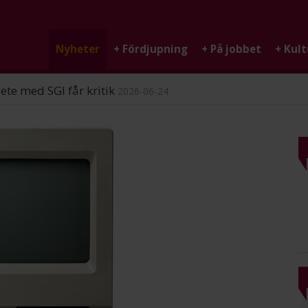
Nyheter
+
Fördjupning
+
På jobbet
+
Kult
ndigheten
2026-06-25