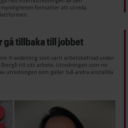
gga ned internutredningen av den
n myndigheten fortsätter att utreda
lattformen.
gå tillbaka till jobbet
ens it-avdelning som varit arbetsbefriad under
tergå till sitt arbete. Utredningen som rör
av utredningen som gäller två andra anställda