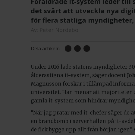
Föråldrade it-system leder til
det svårt att utveckla nya digi
för flera statliga myndigheter,
Av:
Peter Nordebo
Dela artikeln:
Under 2016 lade statens myndigheter 30
åldersstigna it-system, säger docent
Jo
Magnusson forskar i tillämpad informa
universitet. Han menar att majoriteten 
gamla it-system som hindrar myndigheter
”När jag pratar med it-chefer säger de a
en brandbomb i serverhallen på it-avdel
de fick bygga upp allt från början igen”