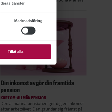
säger STs sektionsordförande Sofia Maherzi.
deras tjänster.
Marknadsföring
Tillåt alla
Din inkomst avgör din framtida
pension
KORT OM: ALLMÄN PENSION
Den allmänna pensionen ger dig en inkomst
efter arbetslivet. Den grundar sig främst på