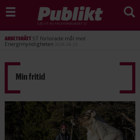
GES UT AV
FACKFÖRBUNDET ST
ST förlorade mål mot
ARBETSRÄTT
Energimyndigheten
2026-06-25
Hoppa
till
huvudinnehåll
Min fritid