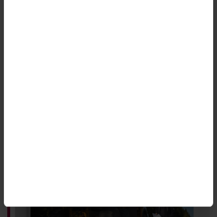
Hon ger väljare vägledning
PÅ MITT JOBB: VALMYNDIGHETEN
För Sara Hugosson, valhandläggare på
Valmyndigheten, är det intensiva tider. Nu arbetar
hon med telefonlinjen Valupplysningen, som kan ge
väljare svar på frågor om när, var och hur man kan
rösta. Men även när det inte är valår har hon en
mängd olika arbetsuppgifter.