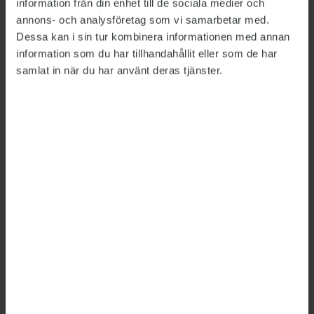
Omställningsnätverket, en förening som vill
information från din enhet till de sociala medier och
annons- och analysföretag som vi samarbetar med.
bidra till att lösa globala kriser.
Dessa kan i sin tur kombinera informationen med annan
information som du har tillhandahållit eller som de har
samlat in när du har använt deras tjänster.
Bild: Mats Erlandsson
Hennes gerbil blev mästare