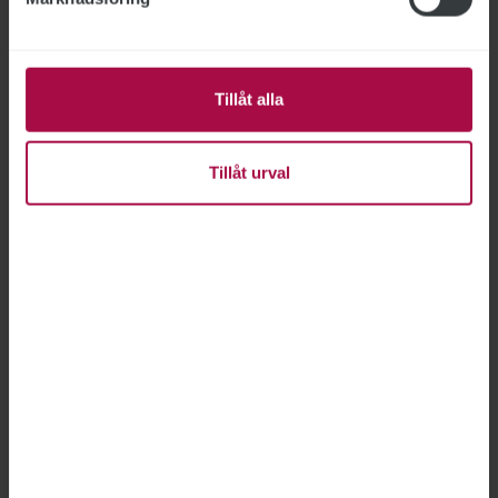
Tillåt alla
Tillåt urval
Bild: Håkan Olsen
Hon syr kläder i skinn
MIN FRITID
2024-09-16
Vid sidan av jobbet på Statens servicecenter syr
ST-medlemmen Lena Ståbi i skinn. Hon ansvarar
för kostymerna till det årliga Skinnarspelet i
Malung.