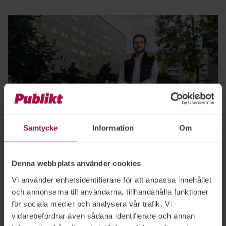
Samtycke
Information
Om
Bild: Jonas Eng
Denna webbplats använder cookies
Han tror på lokala lösningar
Vi använder enhetsidentifierare för att anpassa innehållet
MIN FRITID
2026-02-18
och annonserna till användarna, tillhandahålla funktioner
Vid sidan av sitt jobb på Vinnova är ST-
för sociala medier och analysera vår trafik. Vi
medlemmen Jonathan Nylander engagerad i
vidarebefordrar även sådana identifierare och annan