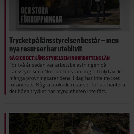
Trycket på länsstyrelsen består – men
nya resurser har uteblivit
SÅ GICK DET: LÄNSSTYRELSEN I NORRBOTTENS LÄN
För två år sedan var arbetsbelastningen på
Länsstyrelsen i Norrbottens län hög till följd av de
många prövningsärendena. I dag har inte mycket
förändrats. Några utökade resurser för att hantera
det höga trycket har myndigheten inte fått.