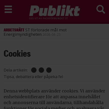
GES UT AV
FACKFÖRBUNDET ST
ST förlorade mål mot
ARBETSRÄTT
Energimyndigheten
2026-06-25
Hoppa
Cookies
till
huvudinnehåll
Dela artikeln:
Tipsa, debattera eller påpeka fel
Denna webbplats använder cookies. Vi använder
enhetsidentifierare för att anpassa innehållet
och annonserna till användarna, tillhandahålla
funktioner för sociala medier och analysera vår