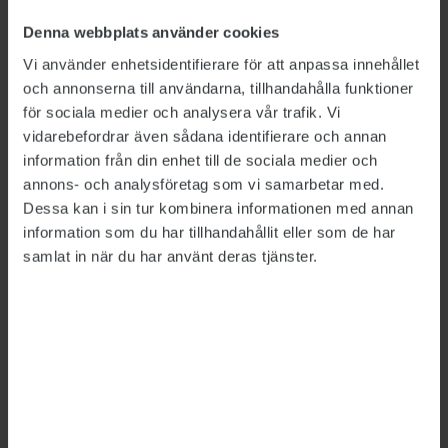
cookies.
Denna webbplats använder cookies
firebase-
www.pub
Used in order to
Bestä
Vi använder enhetsidentifierare för att anpassa innehållet
heartbea
likt.se
detect spam and
ndig
och annonserna till användarna, tillhandahålla funktioner
t-
improve the
för sociala medier och analysera vår trafik. Vi
database
website's
vidarebefordrar även sådana identifierare och annan
#firebase
security.
information från din enhet till de sociala medier och
-
annons- och analysföretag som vi samarbetar med.
heartbea
Dessa kan i sin tur kombinera informationen med annan
t-store
information som du har tillhandahållit eller som de har
rc::e
Google
This cookie is
Sessio
samlat in när du har använt deras tjänster.
used to
n
distinguish
between
humans and
bots.
rc::h
Google
This cookie is
Bestä
used to
ndig