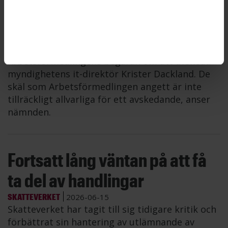
direktör avskedas inte
ARBETSFÖRMEDLINGEN
2026-06-16
Statens ansvarsnämnd avslår
Arbetsförmedlingens begäran om att avskeda
myndighetens it-direktör Krister Dackland. De
skäl som Arbetsförmedlingen angett är inte
tillräckligt allvarliga för ett avskedande, anser
nämnden.
Fortsatt lång väntan på att få
ta del av handlingar
SKATTEVERKET
2026-06-15
Skatteverket har tagit till sig tidigare kritik och
förbättrat sin hantering av utlämnande av