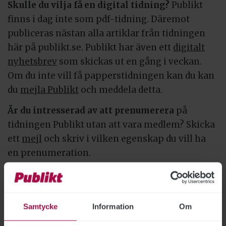
Skulle du vilja få en digital tidning?
Publikt
finns i dag inte som pdf-tidning. Däremot
publiceras nästan alla artiklar från tidningen
här på publikt.se. Publikt har även ett
digitalt
nyhetsbrev
som skickas ut en gång i veckan.
Om du inte vill få papperstidningen kan du kan
du
mejla Publikt
och meddela detta.
Är du intresserad av att prenumerera
på
tidningen Publikt utan att vara medlem? Skicka
ett
mejl
och skriv i vilken egenskap du vill ha
en prenumeration.
Samtycke
Information
Om