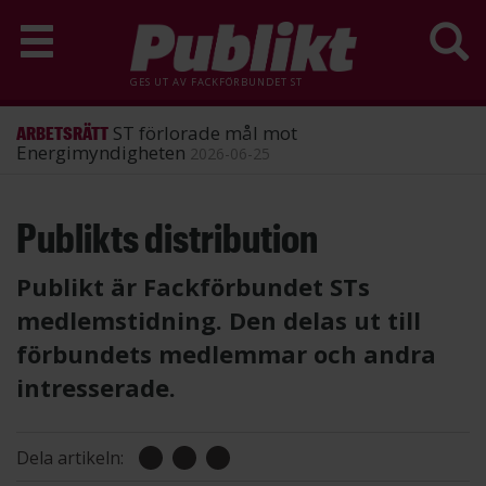
GES UT AV
FACKFÖRBUNDET ST
ST förlorade mål mot
ARBETSRÄTT
Energimyndigheten
2026-06-25
Hoppa
Publikts distribution
till
huvudinnehåll
Publikt är Fackförbundet STs
medlemstidning. Den delas ut till
förbundets medlemmar och andra
intresserade.
Dela artikeln: