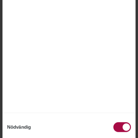
Fel att avskeda anställd på
Försäkringskassan
FÖRSÄKRINGSKASSAN
2026-06-18
Försäkringskassan hade inte rätt att avskeda en
medarbetare som gjort två otillåtna
registerslagningar, fastslår Arbetsdomstolen.
”Jag är nöjd med bedömningen”, säger STs
förbundsjurist Joakim Lindqvist.
Samtyckesval
Nödvändig