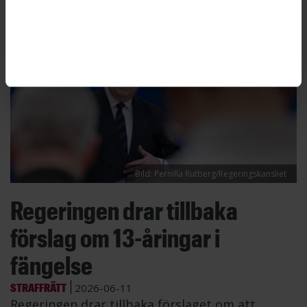
Bild: Pernilla Rutberg/Regeringskansliet
Regeringen drar tillbaka
förslag om 13-åringar i
fängelse
STRAFFRÄTT
2026-06-11
Regeringen drar tillbaka förslaget om att