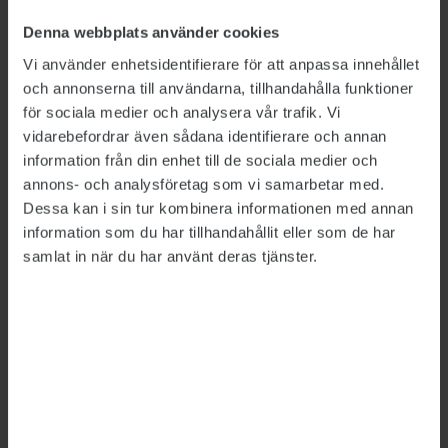
Denna webbplats använder cookies
Vi använder enhetsidentifierare för att anpassa innehållet
och annonserna till användarna, tillhandahålla funktioner
för sociala medier och analysera vår trafik. Vi
Bild: Polismyndigheten, Försäkringskassan, Försvarsmakten,
vidarebefordrar även sådana identifierare och annan
Migrationsverket
information från din enhet till de sociala medier och
Så mycket tjänar
annons- och analysföretag som vi samarbetar med.
Dessa kan i sin tur kombinera informationen med annan
myndighetscheferna
information som du har tillhandahållit eller som de har
samlat in när du har använt deras tjänster.
LÖNER
2026-06-26
Rikspolischefen Petra Lundh har fortsatt högst
lön av de myndighetschefer vars löner sätts av
regeringen, visar Publikts sammanställning.
Hon är först ut att tjäna över 200 000 kronor i
månaden – mer än dubbelt så mycket som den
generaldirektör som tjänar minst.