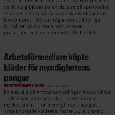
SiS, åtalsanmäls för misstänkt mutbrott sedan
de låtit sig bjudas på en vistelse på spahotellet
Steam Hotel i Västerås av en av myndighetens
leverantörer. ”SiS tar frågan om otillbörliga
förmåner på största allvar”, skriver
presstjänsten i en kommentar till Publikt.
Arbetsförmedlare köpte
kläder för myndighetens
pengar
ARBETSFÖRMEDLINGEN
2026-06-11
En anställd på Arbetsförmedlingen köpte kläder
– ullsockor, gummistövlar, löparskor och
mycket annat – för myndighetens pengar.
Totalt kostade kläderna nästan 20 000 kronor.