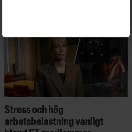
som enligt företaget kommer att skapa mer än
200 arbetstillfällen.
Stress och hög
arbetsbelastning vanligt