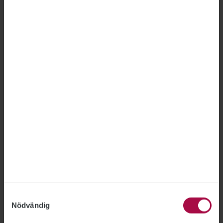
”Staten ska använda skattepengar ansvarsfullt”,
betonar civilminister Erik Slottner.
LEDARE
Samtyckesval
Nödvändig