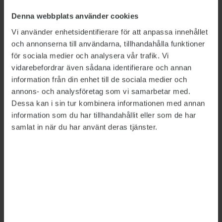
möjligheter att få jobb, skriver tre
Denna webbplats använder cookies
nationalekonomer. De föreslår en rad
åtgärder, bland annat förbättrat stöd till
Vi använder enhetsidentifierare för att anpassa innehållet
arbetsgivarna och ökade krav på dem. De
och annonserna till användarna, tillhandahålla funktioner
anser också att kvotering vid
för sociala medier och analysera vår trafik. Vi
nyanställningar i offentlig sektor bör
vidarebefordrar även sådana identifierare och annan
övervägas.
information från din enhet till de sociala medier och
annons- och analysföretag som vi samarbetar med.
Dessa kan i sin tur kombinera informationen med annan
FÖRDJUPNING
information som du har tillhandahållit eller som de har
samlat in när du har använt deras tjänster.