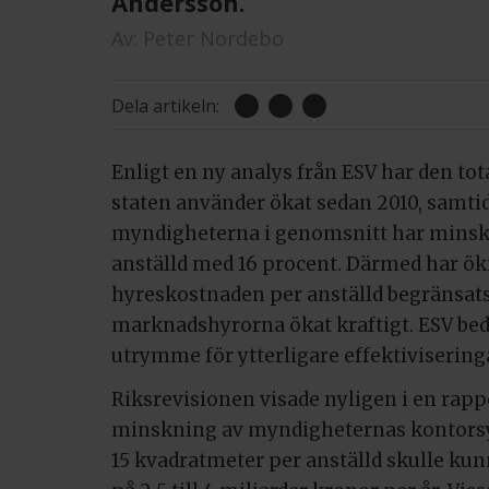
Andersson.
Av:
Peter Nordebo
Dela artikeln:
Enligt en ny analys från ESV har den to
staten använder ökat sedan 2010, samti
myndigheterna i genomsnitt har minsk
anställd med 16 procent. Därmed har ö
hyreskostnaden per anställd begränsats
marknadshyrorna ökat kraftigt. ESV bed
utrymme för ytterligare effektivisering
Riksrevisionen visade nyligen i en rapp
minskning av myndigheternas kontorsyt
15 kvadratmeter per anställd skulle ku