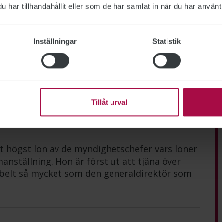
har tillhandahållit eller som de har samlat in när du har använt 
Inställningar
Statistik
lismyndigheten, Försäkringskassan, Försvarsmakten, Migrationsverket
Tillåt urval
hetscheferna
t högst lön av de myndighetschefer vars löner
anställning. Hon är först ut att tjäna över
belt så mycket som den generaldirektör som