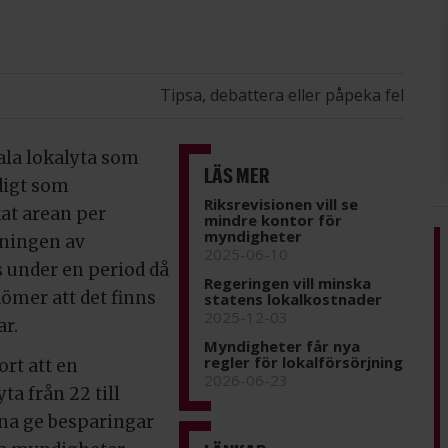
Tipsa, debattera eller påpeka fel
tala lokalyta som
LÄS MER
digt som
Riksrevisionen vill se
at arean per
mindre kontor för
myndigheter
kningen av
2025-06-10
 under en period då
Regeringen vill minska
ömer att det finns
statens lokalkostnader
2025-12-03
ar.
Myndigheter får nya
regler för lokalförsörjning
ort att en
2026-06-23
a från 22 till
nna ge besparingar