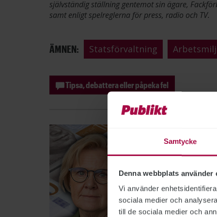
självständig ställning gentemot sin ägare, Fackför
samt enligt spelreglerna för press, radio och TV.
ÄMNEN:
Statsförvaltning
Arbetsmil
Tipsa, debattera eller påpeka fel
Samtycke
Denna webbplats använder 
Vi använder enhetsidentifierar
sociala medier och analysera 
till de sociala medier och a