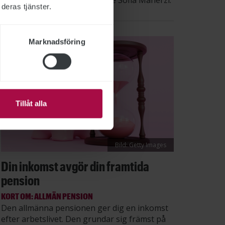
säger STs sektionsordförande Sofia Maherzi.
deras tjänster.
Marknadsföring
Tillåt alla
Bild: Getty Images
Din inkomst avgör din framtida
pension
KORT OM: ALLMÄN PENSION
Den allmänna pensionen ger dig en inkomst
efter arbetslivet. Den grundar sig främst på