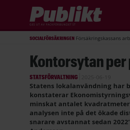
GES UT AV
FACKFÖRBUNDET ST
ST förlorade mål mot Energimy
ARBETSRÄTT
Hoppa
Kontorsytan per 
till
huvudinnehåll
STATSFÖRVALTNING
2025-06-19
Statens lokalanvändning har bl
konstaterar Ekonomistyrnings
minskat antalet kvadratmeter 
analysen inte på det ökade di
snarare avstannat sedan 2022”