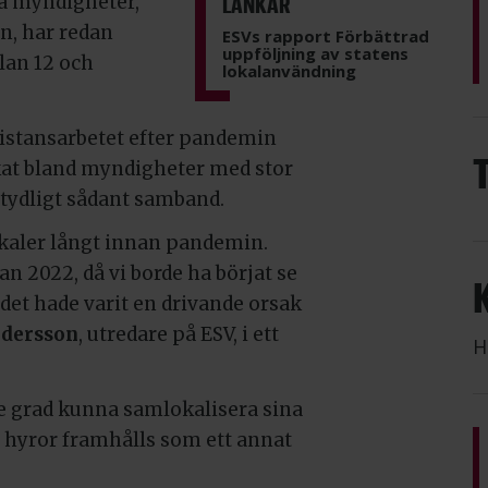
ssa myndigheter,
LÄNKAR
n, har redan
ESVs rapport Förbättrad
uppföljning av statens
lan 12 och
lokalanvändning
distansarbetet efter pandemin
nskat bland myndigheter med stor
 tydligt sådant samband.
kaler långt innan pandemin.
n 2022, då vi borde ha börjat se
 det hade varit en drivande orsak
ndersson
, utredare på ESV, i ett
H
e grad kunna samlokalisera sina
e hyror framhålls som ett annat