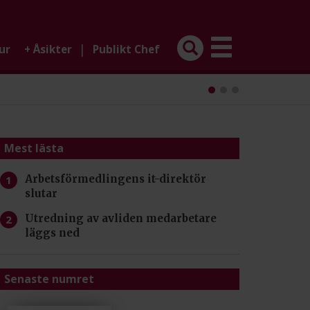
|
ur
+
Åsikter
Publikt Chef
Mest lästa
Arbetsförmedlingens it-direktör
slutar
Utredning av avliden medarbetare
läggs ned
Senaste numret