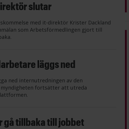
rektör slutar
nskommelse med it-direktör Krister Dackland
mälan som Arbetsförmedlingen gjort till
baka.
darbetare läggs ned
gga ned internutredningen av den
n myndigheten fortsätter att utreda
lattformen.
gå tillbaka till jobbet