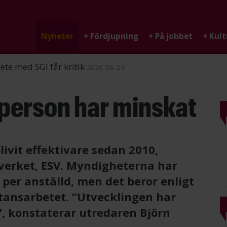
Nyheter
+
Fördjupning
+
På jobbet
+
Kult
ndigheten
2026-06-25
person har minskat
ivit effektivare sedan 2010,
verket, ESV. Myndigheterna har
per anställd, men det beror enligt
stansarbetet. ”Utvecklingen har
, konstaterar utredaren Björn