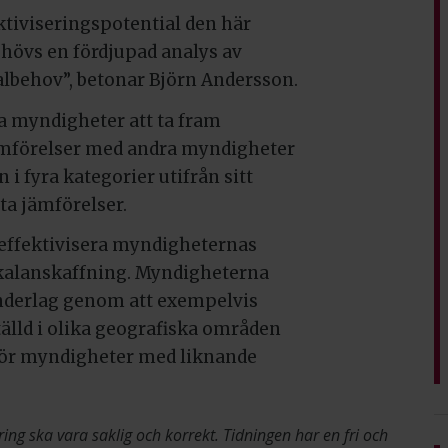
ktiviseringspotential den här
ehövs en fördjupad analys av
behov”, betonar Björn Andersson.
a myndigheter att ta fram
 jämförelser med andra myndigheter
 i fyra kategorier utifrån sitt
ta jämförelser.
t effektivisera myndigheternas
okalanskaffning. Myndigheterna
underlag genom att exempelvis
älld i olika geografiska områden
för myndigheter med liknande
ring ska vara saklig och korrekt. Tidningen har en fri och