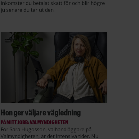
inkomster du betalat skatt för och blir högre
ju senare du tar ut den.
Hon ger väljare vägledning
PÅ MITT JOBB: VALMYNDIGHETEN
För Sara Hugosson, valhandläggare på
Valmyndigheten, är det intensiva tider. Nu