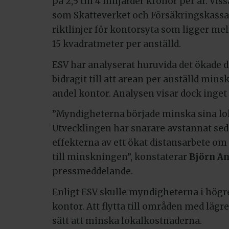
på 2,5 till 4 miljarder kronor per år. Vi
som Skatteverket och Försäkringskassa
riktlinjer för kontorsyta som ligger mel
15 kvadratmeter per anställd.
ESV har analyserat huruvida det ökade 
bidragit till att arean per anställd mi
andel kontor. Analysen visar dock inget
”Myndigheterna började minska sina lo
Utvecklingen har snarare avstannat seda
effekterna av ett ökat distansarbete om
till minskningen”, konstaterar
Björn A
pressmeddelande.
Enligt ESV skulle myndigheterna i högr
kontor. Att flytta till områden med lägr
sätt att minska lokalkostnaderna.