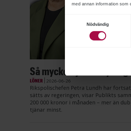
med annan information som du 
Samtyckesval
Nödvändig
Bild: Po
Så mycket tjänar myndig
LÖNER
2026-06-26
Rikspolischefen Petra Lundh har fortsat
sätts av regeringen, visar Publikts samm
200 000 kronor i månaden – mer än dub
tjänar minst.