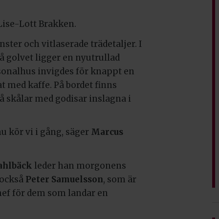
 Lise-Lott Brakken.
ter och vitlaserade trädetaljer. I
å golvet ligger en nyutrullad
sonalhus invigdes för knappt en
 med kaffe. På bordet finns
skålar med godisar inslagna i
u kör vi i gång, säger
Marcus
ahlbäck
leder han morgonens
 också
Peter Samuelsson
, som är
hef för dem som landar en