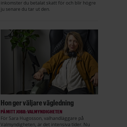
inkomster du betalat skatt för och blir högre
ju senare du tar ut den.
Hon ger väljare vägledning
PÅ MITT JOBB: VALMYNDIGHETEN
För Sara Hugosson, valhandläggare på
Valmyndigheten, är det intensiva tider. Nu