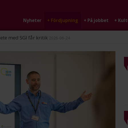
Nyheter
+
Fördjupning
+
På jobbet
+
Kult
ndigheten
2026-06-25