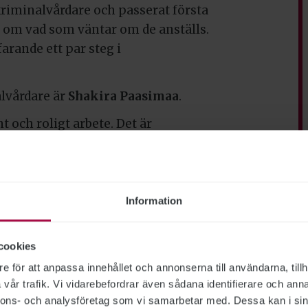
 kriminalvårdare och passerat första
n om vad som väntar om de anställs.
farande ett par steg i
lvårdare är
Shakira Paasimaa
.
t och roligt arbete. Det är
li polis eller ordningsvakt, men
 ett bra alternativ, säger hon.
h Marcus Jonsson igenom hur
Information
. De informerar om hur
 utbildning och lönenivån.
cookies
Men det betyder inte att ni alla
e för att anpassa innehållet och annonserna till användarna, tillh
lönesättning, så det beror på vad ni
vår trafik. Vi vidarebefordrar även sådana identifierare och anna
bäck.
nnons- och analysföretag som vi samarbetar med. Dessa kan i sin