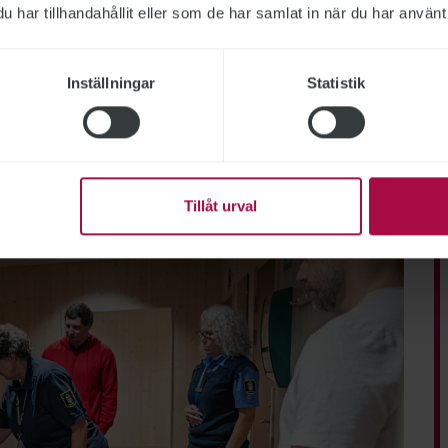
har tillhandahållit eller som de har samlat in när du har använt 
or som dyker upp kring arbetstider
 har de hållit i många liknande
 i arbete” och ska hjälpa
Inställningar
Statistik
stalten. Den senaste tiden har de
tstid på rekryteringsarbete och
Tillåt urval