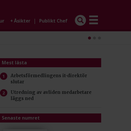
|
ur
+
Åsikter
Publikt Chef
Mest lästa
Arbetsförmedlingens it-direktör
slutar
Utredning av avliden medarbetare
läggs ned
Senaste numret