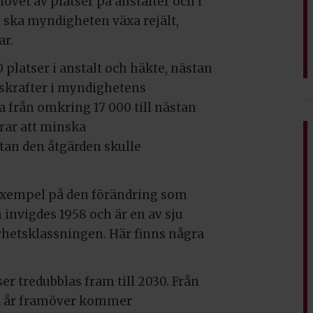
ovet av platser på anstalter och i
ska myndigheten växa rejält,
ar.
platser i anstalt och häkte, nästan
etskrafter i myndighetens
från omkring 17 000 till nästan
rar att minska
an den åtgärden skulle
exempel på den förändring som
invigdes 1958 och är en av sju
rhetsklassningen. Här finns några
r tredubblas fram till 2030. Från
ra år framöver kommer