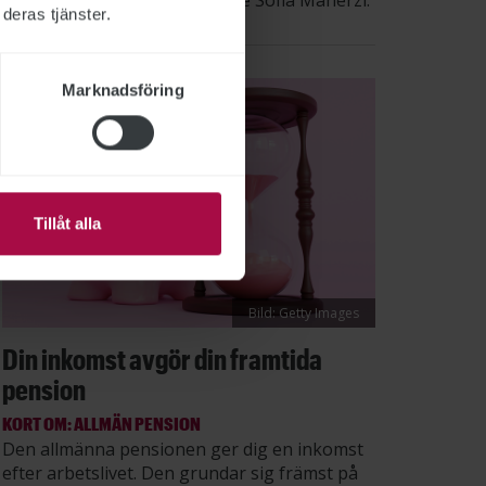
säger STs sektionsordförande Sofia Maherzi.
deras tjänster.
Marknadsföring
Tillåt alla
Bild: Getty Images
Din inkomst avgör din framtida
pension
KORT OM: ALLMÄN PENSION
Den allmänna pensionen ger dig en inkomst
efter arbetslivet. Den grundar sig främst på