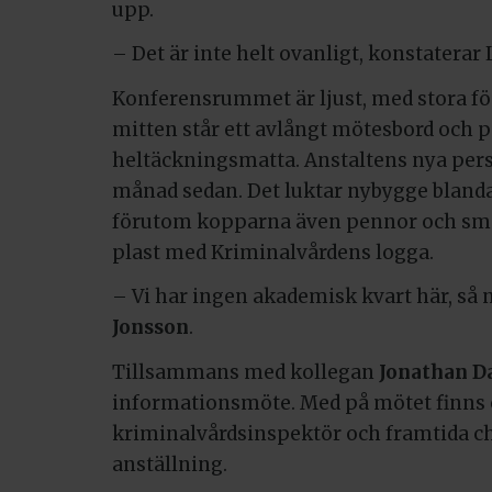
upp.
– Det är inte helt ovanligt, konstaterar
Konferensrummet är ljust, med stora föns
mitten står ett avlångt mötesbord och p
heltäckningsmatta. Anstaltens nya per
månad sedan. Det luktar nybygge blandat
förutom kopparna även pennor och små 
plast med Kriminalvårdens logga.
– Vi har ingen akademisk kvart här, så n
Jonsson
.
Tillsammans med kollegan
Jonathan D
informationsmöte. Med på mötet finns
kriminalvårdsinspektör och framtida c
anställning.