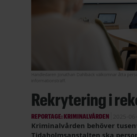
Handledaren Jonathan Dahlbäck välkomnar åtta person
informationsträff.
Rekrytering i rek
REPORTAGE: KRIMINALVÅRDEN
2025-06
Kriminalvården behöver tusen
Tidaholmsanstalten ska person