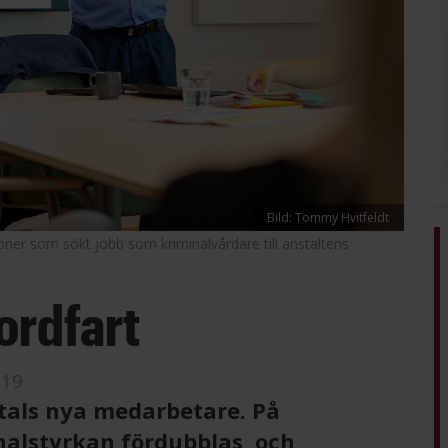
Bild: Tommy Hvitfeldt
er som sökt jobb som kriminalvårdare till anstaltens
ordfart
-19
tals nya medarbetare. På
alstyrkan fördubblas, och