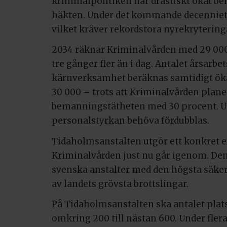
kriminalpolitiken har drastiskt ökat beh
häkten. Under det kommande decenniet 
vilket kräver rekordstora nyrekrytering
2034 räknar Kriminalvården med 29 000 
tre gånger fler än i dag. Antalet årsarb
kärnverksamhet beräknas samtidigt öka 
30 000 – trots att Kriminalvården plane
bemanningstätheten med 30 procent. Ut
personalstyrkan behöva fördubblas.
Tidaholmsanstalten utgör ett konkret 
Kriminalvården just nu går igenom. Den 
svenska anstalter med den högsta säke
av landets grövsta brottslingar.
På Tidaholmsanstalten ska antalet platse
omkring 200 till nästan 600. Under fle