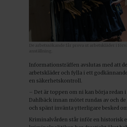
De arbetssökande får prova ut arbetskläder i förvä
anställning.
Informationsträffen avslutas med att de
arbetskläder och fylla i ett godkännan
en säkerhetskontroll.
– Det är toppen om ni kan börja redan i
Dahlbäck innan mötet rundas av och de
och spänt invänta ytterligare besked o
Kriminalvården står inför en historisk 