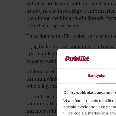
Syftet är att de som sökt en tjänst som
intervjun ska få ytterligare informatio
Men innan det blir aktuellt återstår fort
rekryteringsprocessen.
En av dem som sökt jobbet som krimina
– Jag tycker det verkar som ett intressan
spännande med säkerhet. Jag har velat b
orkar tyvärr inte plugga, så då är det här
Under mötet går Jonathan Dahlbäck oc
Samtycke
Kriminalvården och anstalten fungerar
arbetsdagen ser ut, berättar om villkor,
Denna webbplats använder 
– I snitt är ingångslönen 32 700 kronor. 
Vi använder enhetsidentifierar
kommer att få det. Vi har en individuell 
sociala medier och analysera 
har med er hit, förklarar Jonathan Dahl
till de sociala medier och a