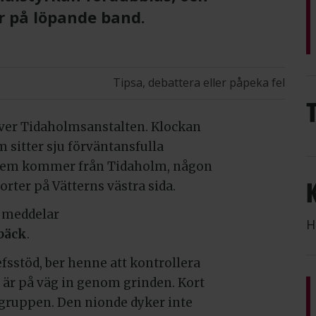
r på löpande band.
Tipsa, debattera eller påpeka fel
över Tidaholmsanstalten. Klockan
m sitter sju förväntansfulla
av dem kommer från Tidaholm, någon
rter på Vätterns västra sida.
, meddelar
H
ebäck
.
fsstöd, ber henne att kontrollera
 är på väg in genom grinden. Kort
l gruppen. Den nionde dyker inte