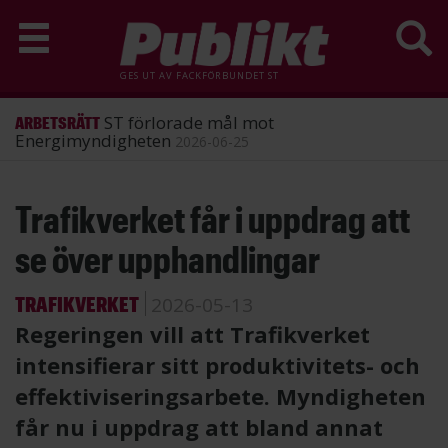
GES UT AV
FACKFÖRBUNDET ST
ST förlorade mål mot
ARBETSRÄTT
Energimyndigheten
2026-06-25
Hoppa
Trafikverket får i uppdrag att
till
huvudinnehåll
se över upphandlingar
TRAFIKVERKET
2026-05-13
Regeringen vill att Trafikverket
intensifierar sitt produktivitets- och
effektiviseringsarbete. Myndigheten
får nu i uppdrag att bland annat