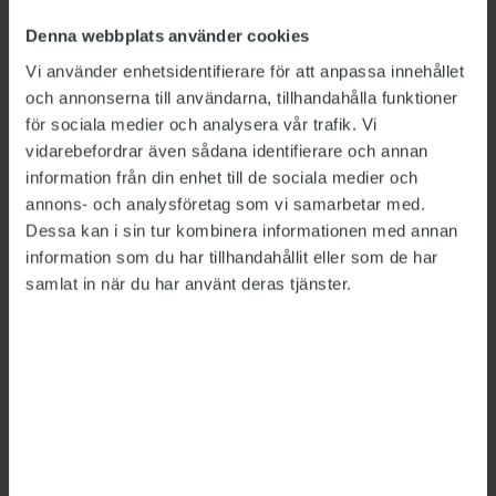
Denna webbplats använder cookies
Uppdraget ska redovisas senast 1 februari 2027.
Vi använder enhetsidentifierare för att anpassa innehållet
Detta är en nyhetsartikel. Publikts nyhetsrapportering ska
och annonserna till användarna, tillhandahålla funktioner
vara saklig och korrekt. Tidningen har en fri och självständig
för sociala medier och analysera vår trafik. Vi
ställning gentemot sin ägare, Fackförbundet ST, och
vidarebefordrar även sådana identifierare och annan
utformas enligt journalistiska principer samt enligt
information från din enhet till de sociala medier och
spelreglerna för press, radio och TV.
annons- och analysföretag som vi samarbetar med.
Dessa kan i sin tur kombinera informationen med annan
information som du har tillhandahållit eller som de har
ÄMNEN:
Trafikverket
samlat in när du har använt deras tjänster.
Tipsa, debattera eller påpeka fel