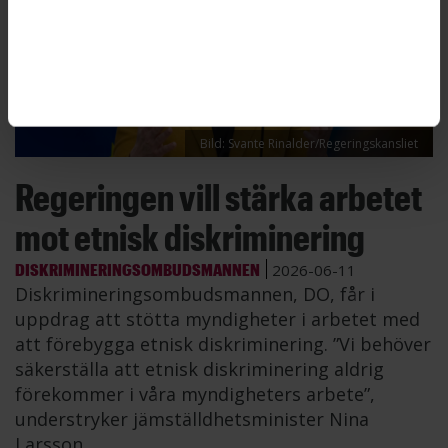
Bild: Svante Rinalder/Regeringskansliet
Regeringen vill stärka arbetet
mot etnisk diskriminering
DISKRIMINERINGSOMBUDSMANNEN
2026-06-11
Diskrimineringsombudsmannen, DO, får i
uppdrag att stötta myndigheter i arbetet med
att förebygga etnisk diskriminering. ”Vi behöver
säkerställa att etnisk diskriminering aldrig
förekommer i våra myndigheters arbete”,
understryker jämställdhetsminister Nina
Larsson.