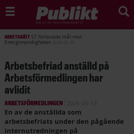
GES UT AV
FACKFÖRBUNDET ST
ST förlorade mål mot
ARBETSRÄTT
Energimyndigheten
2026-06-25
Hoppa
Arbetsbefriad anställd på
till
huvudinnehåll
Arbetsförmedlingen har
avlidit
ARBETSFÖRMEDLINGEN
2026-05-13
En av de anställda som
arbetsbefriats under den pågående
internutredningen på