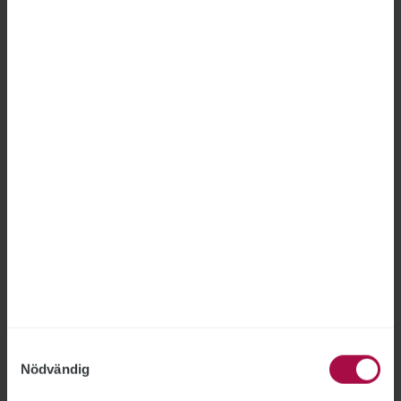
FÖRSÄKRINGSKASSAN
2026-06-18
Försäkringskassan hade inte rätt att avskeda en
medarbetare som gjort två otillåtna
registerslagningar, fastslår Arbetsdomstolen.
”Jag är nöjd med bedömningen”, säger STs
förbundsjurist Joakim Lindqvist.
Samtyckesval
Nödvändig