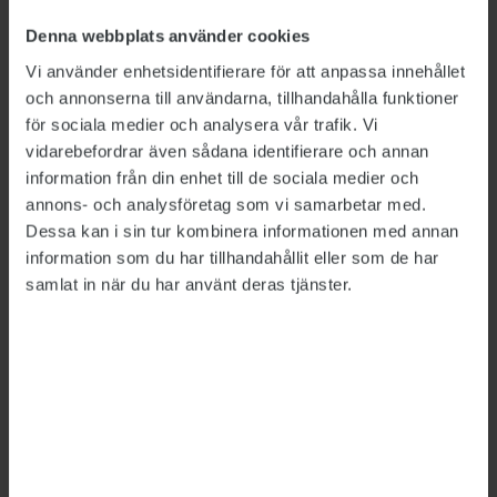
Denna webbplats använder cookies
Bild: Polismyndigheten, Försäkringskassan, Försvarsmakten,
Vi använder enhetsidentifierare för att anpassa innehållet
Migrationsverket
och annonserna till användarna, tillhandahålla funktioner
för sociala medier och analysera vår trafik. Vi
Så mycket tjänar
vidarebefordrar även sådana identifierare och annan
myndighetscheferna
information från din enhet till de sociala medier och
annons- och analysföretag som vi samarbetar med.
LÖNER
2026-06-26
Dessa kan i sin tur kombinera informationen med annan
Rikspolischefen Petra Lundh har fortsatt högst
information som du har tillhandahållit eller som de har
lön av de myndighetschefer vars löner sätts av
samlat in när du har använt deras tjänster.
regeringen, visar Publikts sammanställning.
Hon är först ut att tjäna över 200 000 kronor i
månaden – mer än dubbelt så mycket som den
generaldirektör som tjänar minst.
Arbetsförmedlingens it-