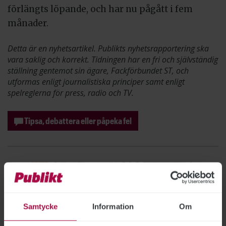
förlängts löpande, och har nu pågått i fem
månader.
Detta är en nyhetsartikel. Publikts nyhetsrapportering ska
vara saklig och korrekt. Tidningen har en fri och självständig
ställning gentemot sin ägare, Fackförbundet ST, och
utformas enligt journalistiska principer samt enligt
spelreglerna för press, radio och TV.
Tipsa, debattera eller påpeka fel
Samtycke
Information
Om