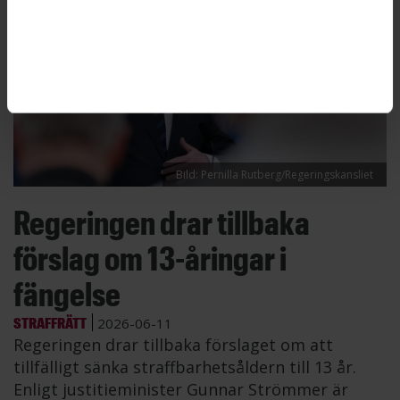
Bild: Pernilla Rutberg/Regeringskansliet
Regeringen drar tillbaka
förslag om 13-åringar i
fängelse
STRAFFRÄTT
2026-06-11
Regeringen drar tillbaka förslaget om att
tillfälligt sänka straffbarhetsåldern till 13 år.
Enligt justitieminister Gunnar Strömmer är