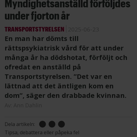
Myndighetsanställd förföljdes
under fjorton år
TRANSPORTSTYRELSEN
2025-06-23
En man har dömts till
rättspsykiatrisk vård för att under
många år ha dödshotat, förföljt och
ofredat en anställd på
Transportstyrelsen. ”Det var en
lättnad att det äntligen kom en
dom”, säger den drabbade kvinnan.
Av:
Ann Dahlin
Dela artikeln:
Tipsa, debattera eller påpeka fel