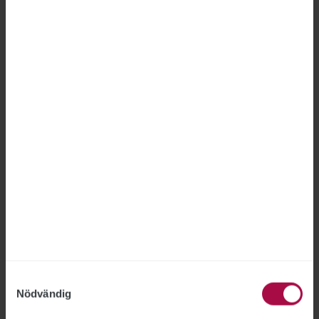
att bestämmelsen ska tillämpas när en
person ”angriper en tjänsteman vid
hans eller hennes myndighetsutövning
eller för att tvinga fram, hindra eller
hämnas för en åtgärd vid
myndighetsutövningen, genom att
rikta beskyllning, nedsättande
uttalande eller förödmjukande beteende
mot tjänstemannen ska dömas för
förolämpning mot tjänsteman, om
gärningen är ägnad att kränka
tjänstemannens självkänsla eller
värdighet.”
Samtyckesval
Nödvändig