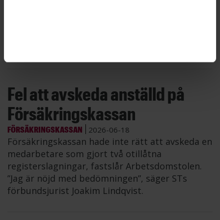
3,25 miljarder kronor i projektet. ”Det här är ett
mycket viktigt och glädjande besked”,
konstaterar Maria Östholm, fastighetsdirektör
på Statens fastighetsverk.
Fel att avskeda anställd på
Försäkringskassan
FÖRSÄKRINGSKASSAN
2026-06-18
Försäkringskassan hade inte rätt att avskeda en
medarbetare som gjort två otillåtna
registerslagningar, fastslår Arbetsdomstolen.
”Jag är nöjd med bedömningen”, säger STs
förbundsjurist Joakim Lindqvist.