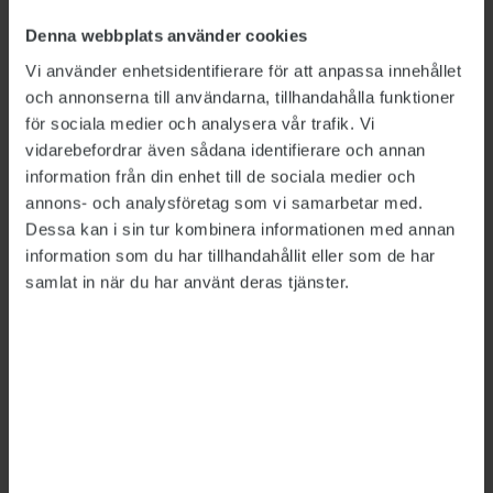
vård.
Denna webbplats använder cookies
Kvinnan vittnade i rätten om att hoten drabbat
Vi använder enhetsidentifierare för att anpassa innehållet
och annonserna till användarna, tillhandahålla funktioner
henne hårt. Under perioder arbetade hon mer
för sociala medier och analysera vår trafik. Vi
hemifrån. Hon avhöll sig från att gå till affären,
vidarebefordrar även sådana identifierare och annan
och hemma fick ingen öppna dörren när det
information från din enhet till de sociala medier och
ringde på. Mannen hade ett Twitterkonto som
annons- och analysföretag som vi samarbetar med.
hon bevakade, och när han där skrev att han
Dessa kan i sin tur kombinera informationen med annan
skulle ut och resa fick barnen inte röra sig ute.
information som du har tillhandahållit eller som de har
samlat in när du har använt deras tjänster.
Enligt domen erkänner mannen att han skickat
mejlen men hävdar att han inte begått de brott
han anklagats för. När han hördes sade han att
han ”inte bryr sig om hon blivit rädd av det han
skrivit”.
Kvinnan säger efter domen att hennes starkaste