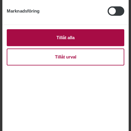
Marknadsföring
Tillåt alla
Tillåt urval
Bild: Bengt-Åce Gustavsson
Hon kör fort i gammal bil
MIN FRITID
2022-10-13
Till vardags jobbar Nettan Oliw med
kommunikation på Folkhälsomyndigheten. På
fritiden kör hon historisk racing.