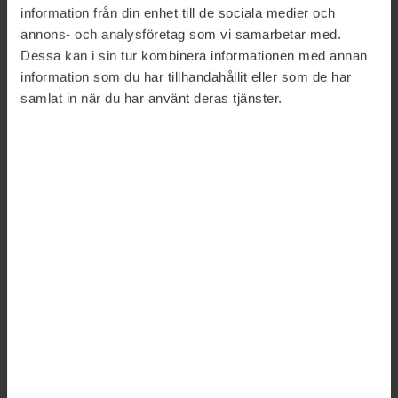
MIN FRITID
2023-12-22
information från din enhet till de sociala medier och
Som skribent i en musiktidning får ST-
annons- och analysföretag som vi samarbetar med.
medlemmen Ieva Kisieliute utlopp för sitt stora
Dessa kan i sin tur kombinera informationen med annan
musikintresse. Även i jobbet som jurist på
information som du har tillhandahållit eller som de har
Boverket har hon ofta musik i lurarna.
samlat in när du har använt deras tjänster.