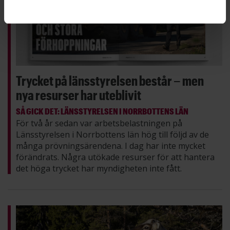
Trycket på länsstyrelsen består – men
nya resurser har uteblivit
SÅ GICK DET: LÄNSSTYRELSEN I NORRBOTTENS LÄN
För två år sedan var arbetsbelastningen på
Länsstyrelsen i Norrbottens län hög till följd av de
många prövningsärendena. I dag har inte mycket
förändrats. Några utökade resurser för att hantera
det höga trycket har myndigheten inte fått.