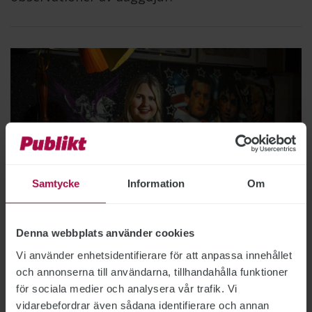
Samtycke
Information
Om
Denna webbplats använder cookies
Bild: Andreas Blomlöf
Vi använder enhetsidentifierare för att anpassa innehållet
Hon är byråkrat och
och annonserna till användarna, tillhandahålla funktioner
för sociala medier och analysera vår trafik. Vi
rockjournalist
vidarebefordrar även sådana identifierare och annan