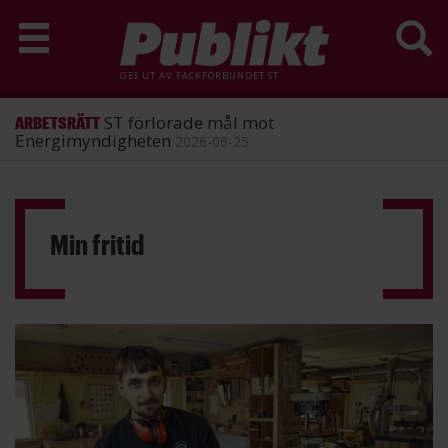
GES UT AV
FACKFÖRBUNDET ST
ST förlorade mål mot
ARBETSRÄTT
Energimyndigheten
2026-06-25
Hoppa
till
huvudinnehåll
Min fritid