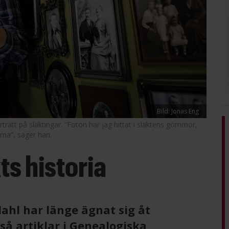
Bild: Jonas Eng
ätt på ­släktingar. ”Foton har jag hittat i släktens gömmor,
erna”, säger han.
ts historia
l har länge ägnat sig åt
så artiklar i Genealogiska