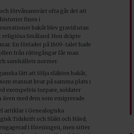
och förvånansvärt ofta går det att
historier finns i
enerationer bakåt blev gravid utan
 det religiösa Småland. Hon dräpte
almar. En förfader på 1600-talet hade
kollen från rättegångar får man
ch samhällets normer.
anska lätt att följa släkten bakåt,
r som stannat kvar på samma plats i
med exempelvis torpare, soldater
 och även med dem som emigrerade.
el artiklar i Genealogiska
gisk Tidskrift och Släkt och Hävd,
 engagerad i föreningen, men sitter