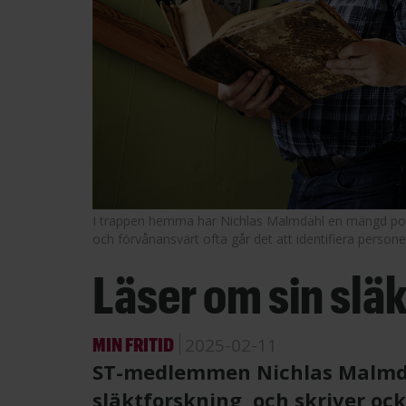
I trappen hemma har Nichlas Malm­dahl en mängd portr
och för­vånans­värt ofta går det att ­identifiera ­person
Läser om sin släk
MIN FRITID
2025-02-11
ST-medlemmen Nichlas Malmdah
släktforskning, och skriver ock