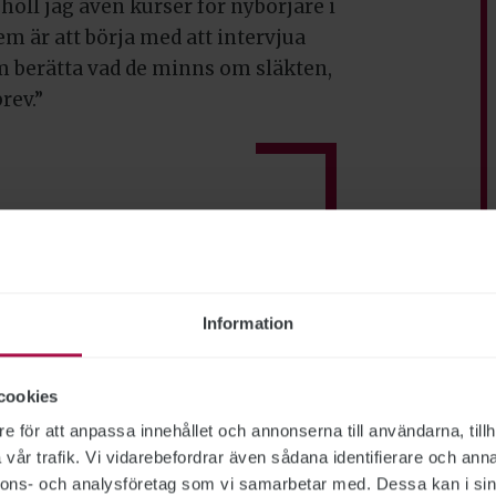
höll jag även kurser för nybörjare i
dem är att börja med att intervjua
m berätta vad de minns om släkten,
rev.”
m.
grammet Erasmus+ på
Information
HR.
cookies
 spelar piano, går gärna på
emma och i stugan i Småland.
e för att anpassa innehållet och annonserna till användarna, tillh
vår trafik. Vi vidarebefordrar även sådana identifierare och anna
nnons- och analysföretag som vi samarbetar med. Dessa kan i sin