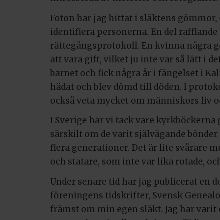
Foton har jag hittat i släktens gömmor, 
identifiera personerna. En del rafflande 
rättegångsprotokoll. En kvinna några g
att vara gift, vilket ju inte var så lätt i
barnet och fick några år i fängelset i K
hädat och blev dömd till döden. I proto
också veta mycket om människors liv o
I Sverige har vi tack vare kyrkböckerna g
särskilt om de varit självägande bönde
flera generationer. Det är lite svårare 
och statare, som inte var lika rotade,
Under senare tid har jag publicerat en d
föreningens tidskrifter, Svensk Genealo
främst om min egen släkt. Jag har varit