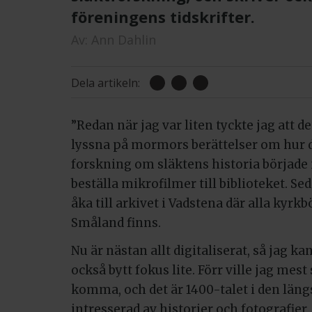
föreningens tidskrifter.
Av:
Ann Dahlin
Dela artikeln:
”Redan när jag var liten tyckte jag att d
lyssna på mormors berättelser om hur de
forskning om släktens historia började n
beställa mikrofilmer till biblioteket. Se
åka till arkivet i Vadstena där alla kyr
Småland finns.
Nu är nästan allt digitaliserat, så jag k
också bytt fokus lite. Förr ville jag mest
komma, och det är 1400-talet i den längs
intresserad av historier och fotografier.