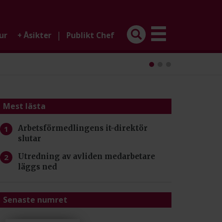
|
ur
+
Åsikter
Publikt Chef
Mest lästa
Arbetsförmedlingens it-direktör
slutar
Utredning av avliden medarbetare
läggs ned
Senaste numret