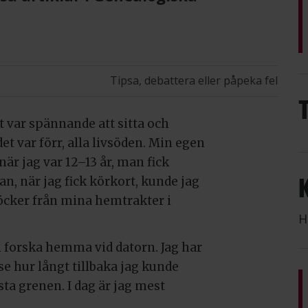
Tipsa, debattera eller påpeka fel
et var spännande att sitta och
t var förr, alla livsöden. Min egen
är jag var 12–13 år, man fick
dan, när jag fick körkort, kunde jag
kböcker från mina hemtrakter i
H
an forska hemma vid datorn. Jag har
 se hur långt tillbaka jag kunde
ta grenen. I dag är jag mest