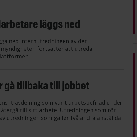
darbetare läggs ned
gga ned internutredningen av den
n myndigheten fortsätter att utreda
lattformen.
gå tillbaka till jobbet
ens it-avdelning som varit arbetsbefriad under
tergå till sitt arbete. Utredningen som rör
av utredningen som gäller två andra anställda