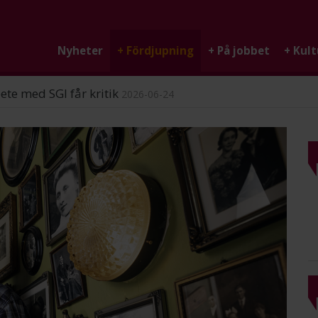
Nyheter
+
Fördjupning
+
På jobbet
+
Kult
ndigheten
2026-06-25