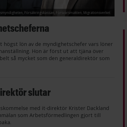
lismyndigheten, Försäkringskassan, Försvarsmakten, Migrationsverket
hetscheferna
t högst lön av de myndighetschefer vars löner
anställning. Hon är först ut att tjäna över
belt så mycket som den generaldirektör som
rektör slutar
nskommelse med it-direktör Krister Dackland
mälan som Arbetsförmedlingen gjort till
baka.