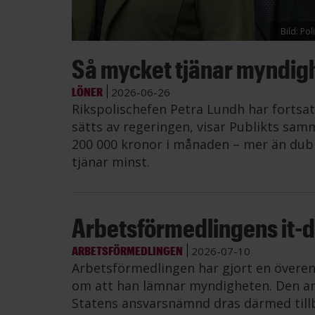
Bild: Po
Så mycket tjänar myndig
LÖNER
2026-06-26
Rikspolischefen Petra Lundh har fortsat
sätts av regeringen, visar Publikts samm
200 000 kronor i månaden – mer än dub
tjänar minst.
Arbetsförmedlingens it-di
ARBETSFÖRMEDLINGEN
2026-07-10
Arbetsförmedlingen har gjort en övere
om att han lämnar myndigheten. Den an
Statens ansvarsnämnd dras därmed till