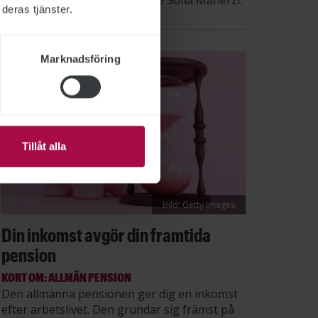
säger STs sektionsordförande Sofia Maherzi.
deras tjänster.
Marknadsföring
Tillåt alla
Bild: Getty Images
Din inkomst avgör din framtida
pension
KORT OM: ALLMÄN PENSION
Den allmänna pensionen ger dig en inkomst
efter arbetslivet. Den grundar sig främst på