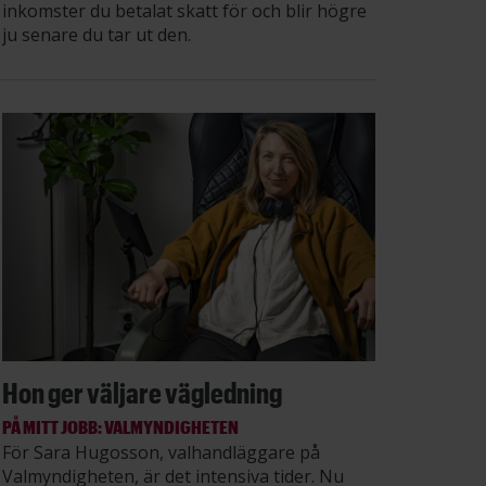
inkomster du betalat skatt för och blir högre
ju senare du tar ut den.
Hon ger väljare vägledning
PÅ MITT JOBB: VALMYNDIGHETEN
För Sara Hugosson, valhandläggare på
Valmyndigheten, är det intensiva tider. Nu