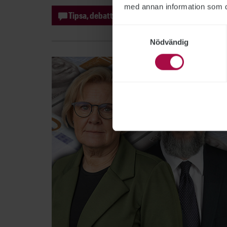
med annan information som du 
Tipsa, debattera eller påpeka fel
Samtyckesval
Nödvändig