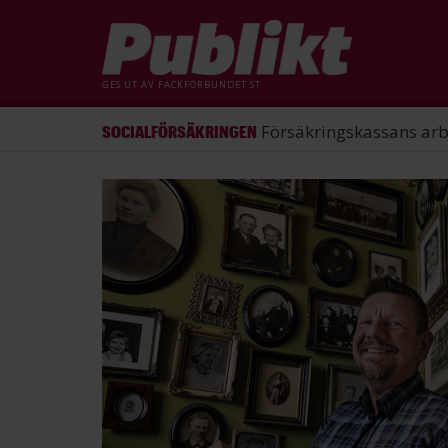
GES UT AV
FACKFÖRBUNDET ST
ST förlorade mål mot Energimy
ARBETSRÄTT
Hoppa
till
huvudinnehåll