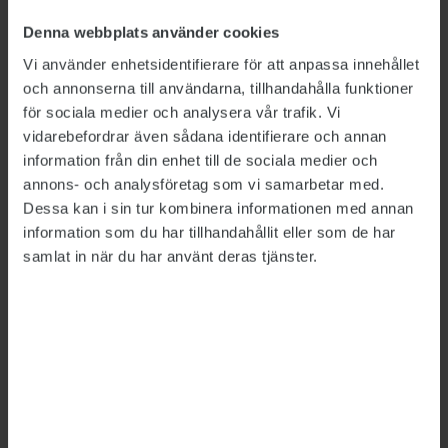
Fängelsestraff för stölder på Regeringskansliet
Denna webbplats använder cookies
2021-04-29
REGERINGSKANSLIET
Vi använder enhetsidentifierare för att anpassa innehållet
och annonserna till användarna, tillhandahålla funktioner
för sociala medier och analysera vår trafik. Vi
Tipsa, debattera eller påpeka fel
vidarebefordrar även sådana identifierare och annan
information från din enhet till de sociala medier och
annons- och analysföretag som vi samarbetar med.
Dessa kan i sin tur kombinera informationen med annan
information som du har tillhandahållit eller som de har
samlat in när du har använt deras tjänster.
Bild: Polismyndigheten, Försäkringskassan, Försvarsmakten,
Migrationsverket