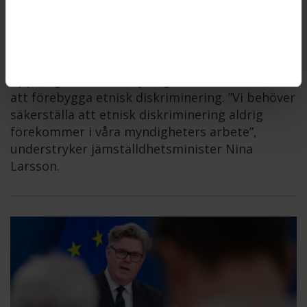
mot etnisk diskriminering
DISKRIMINERINGSOMBUDSMANNEN
2026-06-11
Diskrimineringsombudsmannen, DO, får i
uppdrag att stötta myndigheter i arbetet med
att förebygga etnisk diskriminering. ”Vi behöver
säkerställa att etnisk diskriminering aldrig
förekommer i våra myndigheters arbete”,
understryker jämställdhetsminister Nina
Larsson.