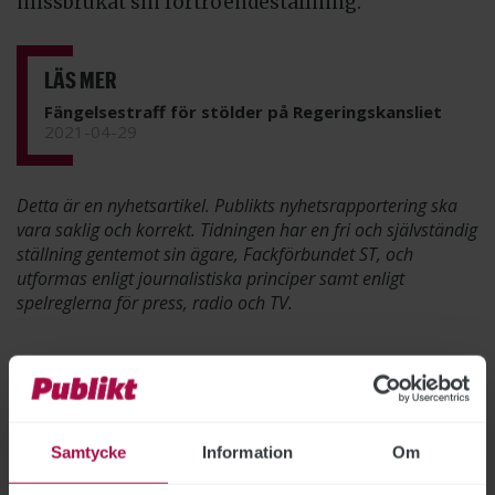
missbrukat sin förtroendeställning.
LÄS MER
Fängelsestraff för stölder på Regeringskansliet
2021-04-29
Detta är en nyhetsartikel. Publikts nyhetsrapportering ska
vara saklig och korrekt. Tidningen har en fri och självständig
ställning gentemot sin ägare, Fackförbundet ST, och
utformas enligt journalistiska principer samt enligt
spelreglerna för press, radio och TV.
ÄMNEN:
Regering och riksdag
Samtycke
Information
Om
DU KANSKE OCKSÅ ÄR INTRESSERAD AV