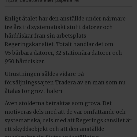
Tipsa, debattera eller påpeka fel
Enligt åtalet har den anställde under närmare
tre års tid systematiskt stulit datorer och
hårddiskar från sin arbetsplats
Regeringskansliet. Totalt handlar det om
95 bärbara datorer, 32 stationära datorer och
950 hårddiskar.
Utrustningen såldes vidare på
försäljningssajten Tradera av en man som nu
åtalas för grovt häleri.
Även stölderna betraktas som grova. Det
motiveras dels med att de var omfattande och
systematiska, dels med att Regeringskansliet är
ett skyddsobjekt och att den anställde