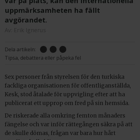
var på plats, kan den internationella
uppmärksamheten ha fällt
avgörandet.
Av:
Erik Ignerus
Dela artikeln:
Tipsa, debattera eller påpeka fel
Sex personer från styrelsen för den turkiska
fackliga organisationen för offentliganställda,
Kesk, stod åtalade för uppvigling efter att ha
publicerat ett upprop om fred på sin hemsida.
De riskerade alla omkring femton månaders
fängelse och var inför rättegången säkra på att
de skulle dömas, frågan var bara hur hårt