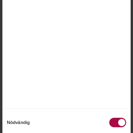
förbundsjurist Joakim Lindqvist.
Försäkringskassans arbete
med SGI får kritik
SOCIALFÖRSÄKRINGEN
2026-06-24
Försäkringskassan behöver förbättra sitt
arbete med sjukpenninggrundande inkomst,
SGI, anser Riksrevisionen efter att ha
genomfört en granskning. Myndigheten får
bland annat kritik för bitvis otillräckliga
kontroller och en delvis alltför resurskrävande
handläggning.
Samtyckesval
Nödvändig
Myndigheter får nya regler för