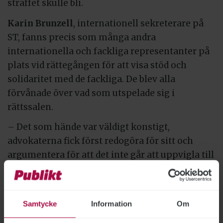
straffet skulle bli.
Karin Brunzell
, internationell sekreterare på
ST, fanns precis som många andra
internationella och fackliga representanter på
plats vid rättegången för att visa stöd och
solidaritet med de fackliga. De blev alla
förvånade över vad som utspelade sig i
rättssalen.
– Det som hände var väldigt konstigt,
advokaterna fick först redogöra för sitt och
argumentera för att det inte går att uppvigla till
fred, det är två motstridiga begrepp. Sedan när
turen gick över till åklagarsidan valde den att
inte uttala sig alls, och domaren meddelade att
Samtycke
Information
Om
alla var frikända och fick gå, säger Karin