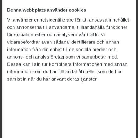
Brunzell.
Denna webbplats använder cookies
Resonemanget bakom domen fick de inte veta
Vi använder enhetsidentifierare för att anpassa innehållet
någonting om.
och annonserna till användarna, tillhandahålla funktioner
– Vi fick inte veta någonting, det ska komma i
för sociala medier och analysera vår trafik. Vi
vidarebefordrar även sådana identifierare och annan
en skriftlig dom senare. Allting var väldigt
information från din enhet till de sociala medier och
konstigt, och även om alla förstås blev glada
annons- och analysföretag som vi samarbetar med.
finns det en stor risk i det här. Åklagaren kan
Dessa kan i sin tur kombinera informationen med annan
välja att överklaga domen och fortsätta när vi
information som du har tillhandahållit eller som de har
inte är på plats. Det kan ju vara så att man inte
samlat in när du har använt deras tjänster.
vill ha den här domen precis nu, när det är så
rörigt i Europa på andra fronter och stor press
på Turkiet.
Situationen för fackligt aktiva i Turkiet är
överlag väldigt tuff, speciellt för statsanställda,
berättar Karin Brunzell.