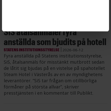
en ökad tendens att byta arbetsplats”, säger
Martina Cras, utredare på ST.
SiS åtalsanmäler fyra
anställda som bjudits på hotell
STATENS INSTITUTIONSSTYRELSE
2026-06-12
Fyra anställda på Statens institutionsstyrelse,
SiS, åtalsanmäls för misstänkt mutbrott sedan
de låtit sig bjudas på en vistelse på spahotellet
Steam Hotel i Västerås av en av myndighetens
leverantörer. ”SiS tar frågan om otillbörliga
förmåner på största allvar”, skriver
presstjänsten i en kommentar till Publikt.