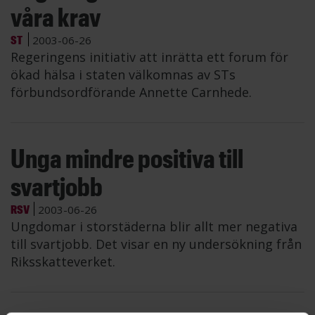
våra krav
ST
2003-06-26
Regeringens initiativ att inrätta ett forum för
ökad hälsa i staten välkomnas av STs
förbundsordförande Annette Carnhede.
Unga mindre positiva till
svartjobb
RSV
2003-06-26
Ungdomar i storstäderna blir allt mer negativa
till svartjobb. Det visar en ny undersökning från
Riksskatteverket.