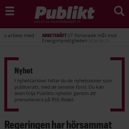
GES UT AV
FACKFÖRBUNDET ST
ST förlorade mål mot
ARBETSRÄTT
Energimyndigheten
2026-06-25
Hoppa
till
huvudinnehåll
Nyhet
I nyhetsarkivet hittar du de nyhetstexter som
publicerats, med de senaste först. Du kan
även följa Publikts nyheter genom att
prenumerera på
RSS-flödet
.
Regeringen har hörsammat