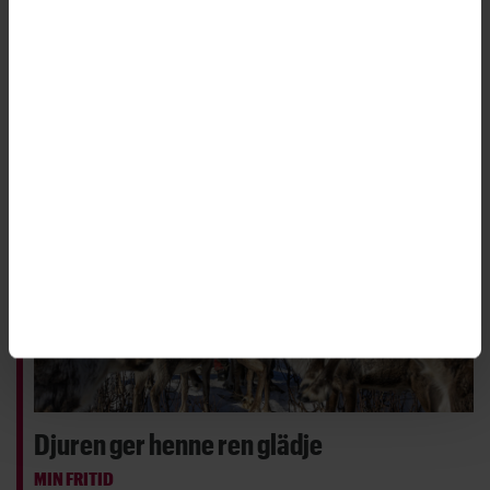
förändrats. Några utökade resurser för att hantera
det höga trycket har myndigheten inte fått.
Djuren ger henne ren glädje
MIN FRITID