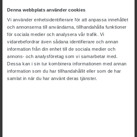
intresserad, säger Christel Zabell.
Denna webbplats använder cookies
Knyck bästa idéerna
Vi använder enhetsidentifierare för att anpassa innehållet
På internet finns mängder av exempel på
och annonserna till användarna, tillhandahålla funktioner
personliga brev och hur ett CV kan vara
för sociala medier och analysera vår trafik. Vi
uppställt. Innan man sätter sig ner och skriver
vidarebefordrar även sådana identifierare och annan
kan det vara klokt att titta där, säger Christel
information från din enhet till de sociala medier och
Zabell.
annons- och analysföretag som vi samarbetar med.
Dessa kan i sin tur kombinera informationen med annan
– Skriv kort och koncist. Tänk hela tiden på
information som du har tillhandahållit eller som de har
vem som är mottagaren. Du ska besvara
samlat in när du har använt deras tjänster.
frågorna: Varför söker jag den här tjänsten? Vad
är min motivation? Vad kan jag bidra till?
I det här läget, säger Christel Zabell, är det
viktigt att den som läser brevet snabbt förstår
att du är kvalificerad för jobbet.
Framhåll annan kultur