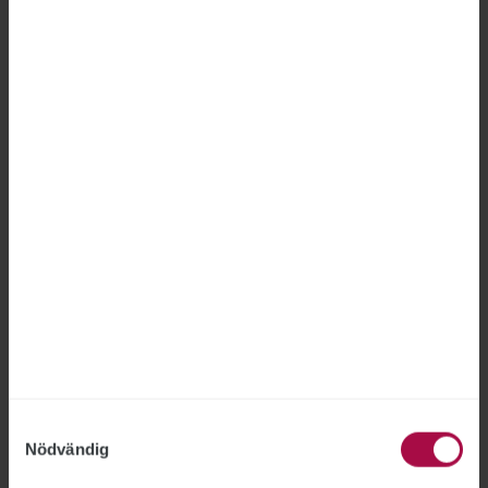
Kom förberedd till jobbintervjun
2009-12-15
PÅ JOBBET: ANSTÄLLNINGSINTERVJU
Samtyckesval
Nödvändig
Tipsa, debattera eller påpeka fel