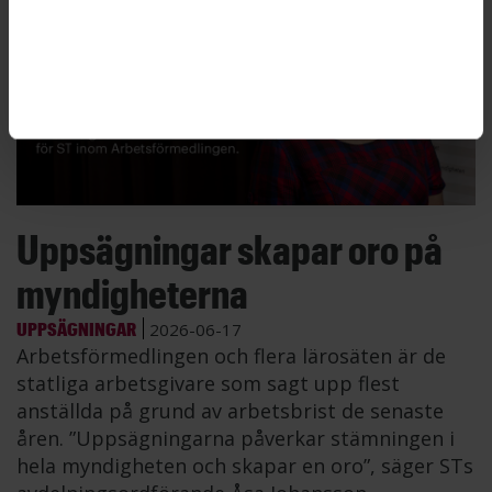
Uppsägningar skapar oro på
myndigheterna
UPPSÄGNINGAR
2026-06-17
Arbetsförmedlingen och flera lärosäten är de
statliga arbetsgivare som sagt upp flest
anställda på grund av arbetsbrist de senaste
åren. ”Uppsägningarna påverkar stämningen i
hela myndigheten och skapar en oro”, säger STs