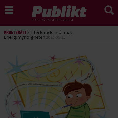
GES UT AV
FACKFÖRBUNDET ST
ST förlorade mål mot
ARBETSRÄTT
Energimyndigheten
2026-06-25
Hoppa
till
huvudinnehåll