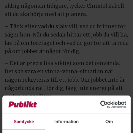
aldrig någonsin tidigare, tycker Christel Zabell
att du ska börja med att planera.
– Tänk efter vad du själv vill, vad du brinner för,
säger hon. När du sedan hittar ett jobb du vill ha,
läs på om företaget och vad de gör för att ta reda
på om jobbet är något för dig.
– Det är precis lika viktigt som det omvända.
Det ska vara en vinna-vinna-situation när
någon rekryteras till ett jobb. Om jobbet inte är
någorlunda rätt för dig, lägg inte energi på att
skriva en ansökan.
Men verkar det passa, fortsätt och gör en
grundlig research. Det lyser igenom i
Samtycke
Information
Om
ansökningsbrevet och visar att du är insatt och