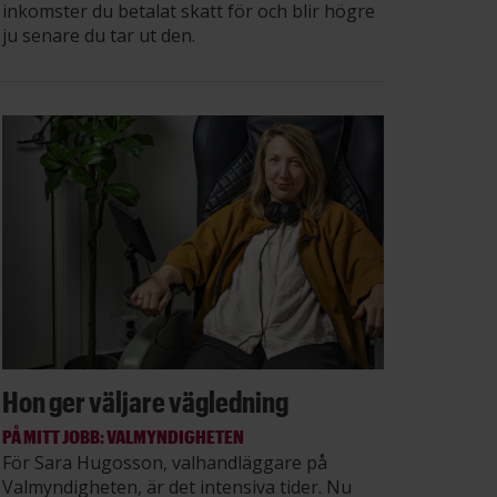
inkomster du betalat skatt för och blir högre
ju senare du tar ut den.
Hon ger väljare vägledning
PÅ MITT JOBB: VALMYNDIGHETEN
För Sara Hugosson, valhandläggare på
Valmyndigheten, är det intensiva tider. Nu