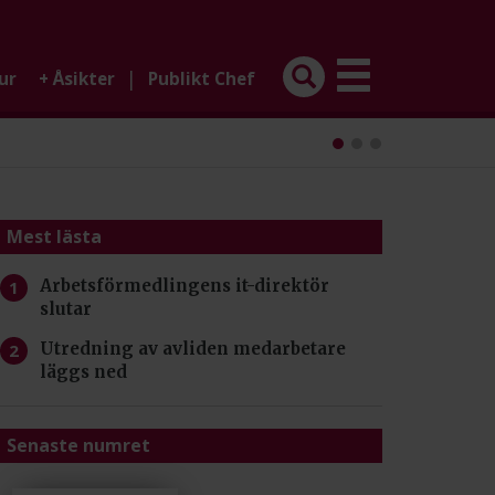
|
ur
+
Åsikter
Publikt Chef
Mest lästa
Arbetsförmedlingens it-direktör
slutar
Utredning av avliden medarbetare
läggs ned
Senaste numret