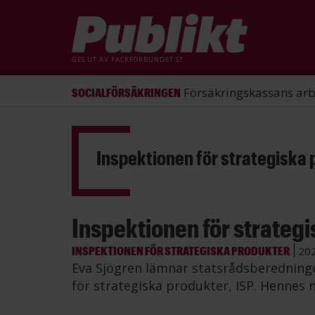
GES UT AV
FACKFÖRBUNDET ST
ST förlorade mål mot Energimy
ARBETSRÄTT
Hoppa
till
huvudinnehåll
Inspektionen för strategiska
Inspektionen för strategi
INSPEKTIONEN FÖR STRATEGISKA PRODUKTER
20
Eva Sjögren lämnar statsrådsberedningen
för strategiska produkter, ISP. Hennes 