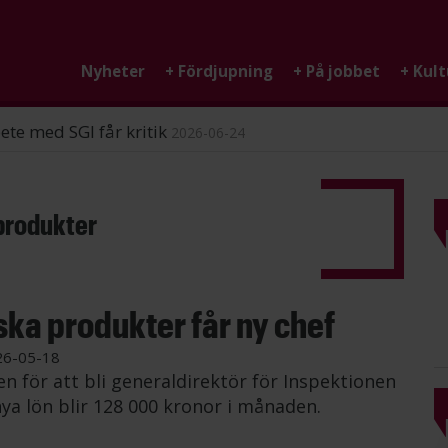
Nyheter
+
Fördjupning
+
På jobbet
+
Kult
ndigheten
2026-06-25
 produkter
ska produkter får ny chef
26-05-18
 för att bli generaldirektör för Inspektionen
nya lön blir 128 000 kronor i månaden.