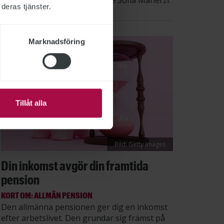
säger STs sektionsordförande Sofia Maherzi.
deras tjänster.
Marknadsföring
Tillåt alla
Bild: Getty Images
Din inkomst avgör din framtida
pension
KORT OM: ALLMÄN PENSION
Den allmänna pensionen ger dig en inkomst
efter arbetslivet. Den grundar sig främst på