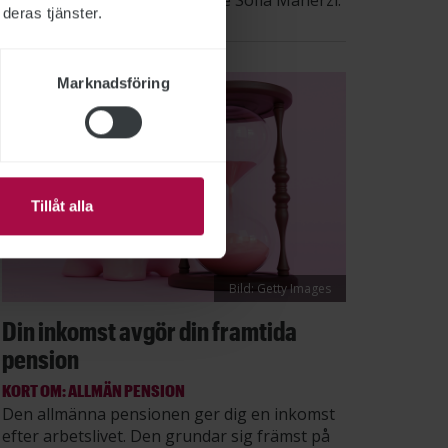
säger STs sektionsordförande Sofia Maherzi.
deras tjänster.
Marknadsföring
Tillåt alla
Bild: Getty Images
Din inkomst avgör din framtida
pension
KORT OM: ALLMÄN PENSION
Den allmänna pensionen ger dig en inkomst
efter arbetslivet. Den grundar sig främst på