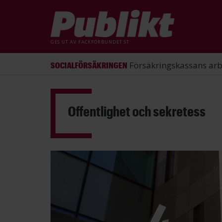
GES UT AV
FACKFÖRBUNDET ST
ST förlorade mål mot Energimy
ARBETSRÄTT
Hoppa
till
huvudinnehåll
Offentlighet och sekretess