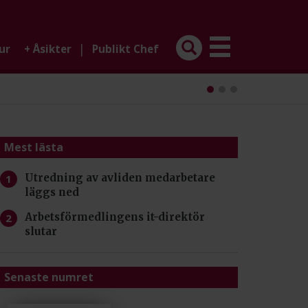
|
ur
+
Åsikter
Publikt Chef
Mest lästa
Utredning av avliden medarbetare
läggs ned
Arbetsförmedlingens it-direktör
slutar
Senaste numret