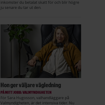
inkomster du betalat skatt för och blir högre
ju senare du tar ut den.
Hon ger väljare vägledning
PÅ MITT JOBB: VALMYNDIGHETEN
För Sara Hugosson, valhandläggare på
Valmyndigheten, är det intensiva tider. Nu