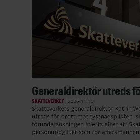
Generaldirektör utreds fö
SKATTEVERKET
2025-11-13
Skatteverkets generaldirektör Katrin W
utreds för brott mot tystnadsplikten, s
förundersökningen inletts efter att Ska
personuppgifter som rör affärsmannen 