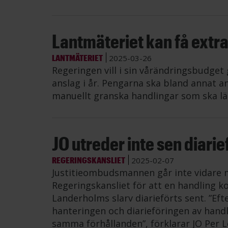
Lantmäteriet kan få extra
LANTMÄTERIET
2025-03-26
Regeringen vill i sin vårändringsbudget
anslag i år. Pengarna ska bland annat an
manuellt granska handlingar som ska l
JO utreder inte sen diarie
REGERINGSKANSLIET
2025-02-07
Justitieombudsmannen går inte vidare
Regeringskansliet för att en handling k
Landerholms slarv diarieförts sent. ”Ef
hanteringen och diarieföringen av handl
samma förhållanden”, förklarar JO Per 