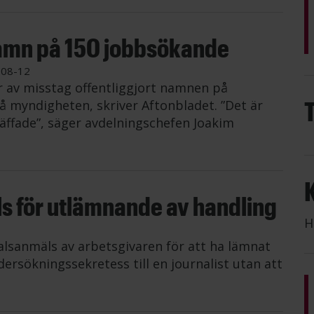
amn på 150 jobbsökande
-08-12
r av misstag offentliggjort namnen på
å myndigheten, skriver Aftonbladet. ”Det är
räffade”, säger avdelningschefen Joakim
ls för utlämnande av handling
H
talsanmäls av arbetsgivaren för att ha lämnat
rsökningssekretess till en journalist utan att