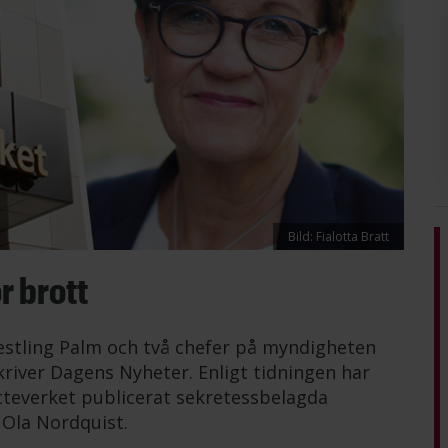
Bild: Fialotta Bratt
r brott
estling Palm och två chefer på myndigheten
kriver Dagens Nyheter. Enligt tidningen har
tteverket publicerat sekretessbelagda
Ola Nordquist.