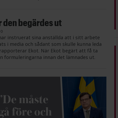
r den begärdes ut
30
r instruerat sina anställda att i sitt arbete
s i media och sådant som skulle kunna leda
rapporterar Ekot. När Ekot begärt att få ta
 formuleringarna innan det lämnades ut.