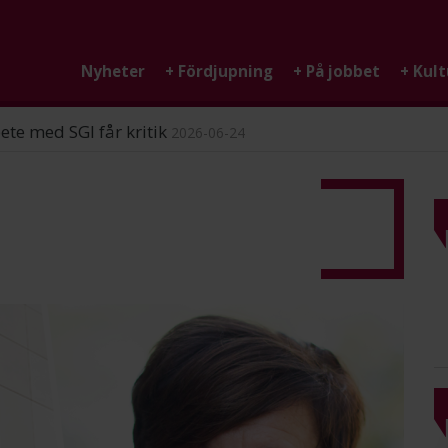
Nyheter
+
Fördjupning
+
På jobbet
+
Kult
ndigheten
2026-06-25