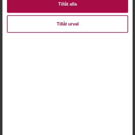
Tillåt alla
Tillåt urval
Bild: Getty Images
Din inkomst avgör din framtida pension
KORT OM: ALLMÄN PENSION
Den allmänna pensionen ger dig en inkomst efter
arbetslivet. Den grundar sig främst på inkomster du
betalat skatt för och blir högre ju senare du tar ut
den.