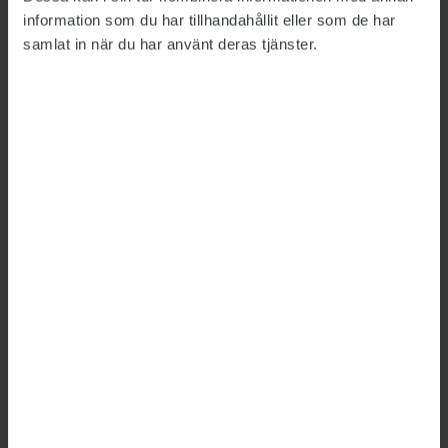
vara en självklar del av vardagen”, betonar
information som du har tillhandahållit eller som de har
civilminister Erik Slottner, KD.
samlat in när du har använt deras tjänster.
Mest lästa
Arbetsförmedlingens it-direktör slutar
Senaste numret
Artiklar i
nr 4 2026