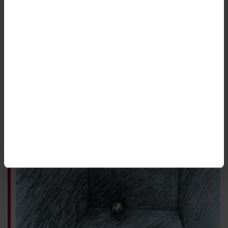
Djuren ger henne ren glädje
MIN FRITID
ST-medlemmen Mia Nutti Emanuelsson lever i fas
med renskötselåret. När det är dags för
kalvmärkning och renskiljning tar hon semester från
jobbet som utredare.