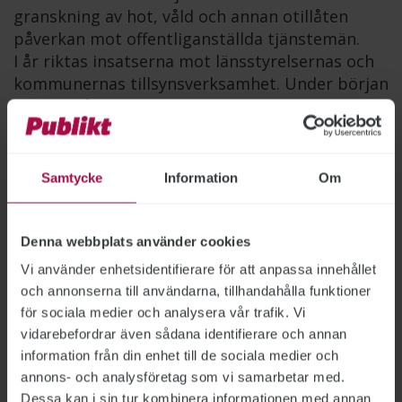
granskning av hot, våld och annan otillåten
påverkan mot offentliganställda tjänstemän.
I år riktas insatserna mot länsstyrelsernas och
kommunernas tillsynsverksamhet. Under början
av nästa år kommer andra statliga
verksamheter att granskas.
Samtycke
Information
Om
Ny utbildning ska förebygga
otillåten påverkan
Denna webbplats använder cookies
Vi använder enhetsidentifierare för att anpassa innehållet
STATSFÖRVALTNING
2025-05-19
och annonserna till användarna, tillhandahålla funktioner
Statskontoret har fått regeringens uppdrag att
för sociala medier och analysera vår trafik. Vi
ta fram en webbutbildning om otillåten
vidarebefordrar även sådana identifierare och annan
påverkan. Syftet är att stärka kunskaperna och
information från din enhet till de sociala medier och
motståndskraften inom den offentliga
annons- och analysföretag som vi samarbetar med.
förvaltningen. ”Ett högt riskmedvetande måste
Dessa kan i sin tur kombinera informationen med annan