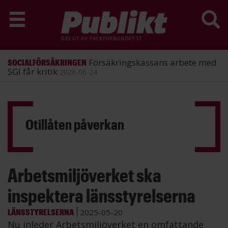
GES UT AV
FACKFÖRBUNDET ST
arbete med
ST förlorade mål mot
ARBETSRÄTT
Energimyndigheten
2026-06-25
Hoppa
till
huvudinnehåll
Otillåten påverkan
Arbetsmiljöverket ska
inspektera länsstyrelserna
LÄNSSTYRELSERNA
2025-05-20
Nu inleder Arbetsmiljöverket en omfattande