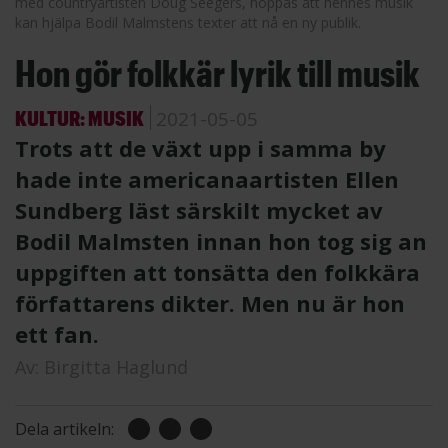
med countryartisten Doug ­Seegers, hoppas att hennes musik
kan hjälpa Bodil Malmstens texter att nå en ny publik.
Hon gör folkkär lyrik till musik
KULTUR: MUSIK
2021-05-05
Trots att de växt upp i samma by
hade inte americanaartisten Ellen
Sundberg läst särskilt mycket av
Bodil Malmsten innan hon tog sig an
uppgiften att tonsätta den folkkära
författarens dikter. Men nu är hon
ett fan.
Av:
Birgitta Haglund
Dela artikeln: