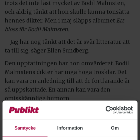
trots det inte läst mycket av Bodil Malmsten,
och aldrig tänkt att hon skulle kunna tonsätta
hennes dikter. Men i maj släpps albumet
Ett
bloss för Bodil Malmsten.
– Jag har nog tänkt att det är svår litteratur att
ta till sig, säger Ellen Sundberg.
Den uppfattningen har hon omvärderat. Bodil
Malmstens dikter har inga höga trösklar. Det
kan vara en anledning till att de fortfarande är
så uppskattade. En annan kan vara den
omisskännliga humorn.
Att inte vara inläst på författarskapet tror Ellen
Sundberg enbart har varit av godo för hennes
tonsättningar.
Samtycke
Information
Om