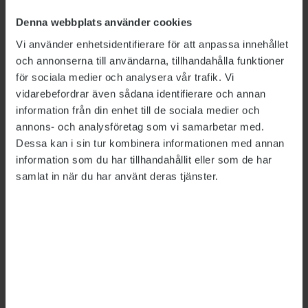
– Om jag varit ett stort fan och vetat allt om
henne tror jag att jag hade gått in i det här med
Denna webbplats använder cookies
fler förutfattade meningar om hur det skulle
Vi använder enhetsidentifierare för att anpassa innehållet
låta. Nu kunde jag arbeta förutsättningslöst. Jag
och annonserna till användarna, tillhandahålla funktioner
för sociala medier och analysera vår trafik. Vi
har känt mig fri.
vidarebefordrar även sådana identifierare och annan
Under arbetets gång har hon ”kommit in i
information från din enhet till de sociala medier och
texterna”, säger hon.
annons- och analysföretag som vi samarbetar med.
Dessa kan i sin tur kombinera informationen med annan
– Nu tycker jag att de är hur bra som helst och
information som du har tillhandahållit eller som de har
är ett fan av Bodils litteratur.
samlat in när du har använt deras tjänster.
Hon tror att musiken kan hjälpa även andra att
hitta fram till orden.
– Jag hoppas att Bodils texter kan nå en ny
publik via min musik och att min musik kan nå
hennes publik. På det sättet kan både hennes
dikter och min musik spridas ännu mer.