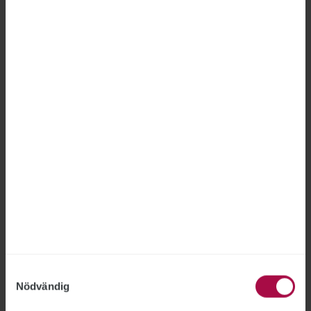
Arbetsbefriad anställd får gå
tillbaka till jobbet
ARBETSFÖRMEDLINGEN
2026-06-26
En av de anställda på Arbetsförmedlingens it-
avdelning som varit arbetsbefriad under den
pågående internutredningen får nu återgå till
sitt arbete. Utredningen som rör den
medarbetaren är klar, men den del av
utredningen som gäller två andra anställda
fortsätter.
Samtyckesval
Nödvändig