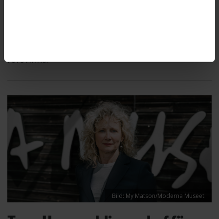
Besvikelsen är stor på Skansen efter de
personalneddragningar som gjorts på
friluftsmuseet. Många anställda är oroliga för
att den kulturhistoriska kompetensen ska
försvinna.
Bild: My Matson/Moderna Museet