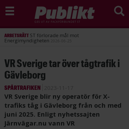
GES UT AV
FACKFÖRBUNDET ST
ST förlorade mål mot
ARBETSRÄTT
Energimyndigheten
2026-06-25
Hoppa
VR Sverige tar över tågtrafik i
till
huvudinnehåll
Gävleborg
SPÅRTRAFIKEN
2023-11-17
VR Sverige blir ny operatör för X-
trafiks tåg i Gävleborg från och med
juni 2025. Enligt nyhetssajten
Järnvägar.nu vann VR