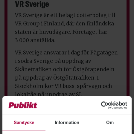
VR Sverige
VR Sverige är ett helägt dotterbolag till
VR Group i Finland, där den finländska
staten är huvudägare. Företaget har
3 000 anställda.
VR Sverige ansvarar i dag för Pågatågen
i södra Sverige på uppdrag av
Skånetrafiken och för Östgötapendeln
på uppdrag av Östgötatrafiken. I
Stockholm kör VR buss, spårvagn och
lokaltåg på uppdrag av SL.
I december tar VR Sverige också över
trafiken för Tåg i Bergslagen efter SJ.
Samtycke
Information
Om
Källa: Järnvägar.nu