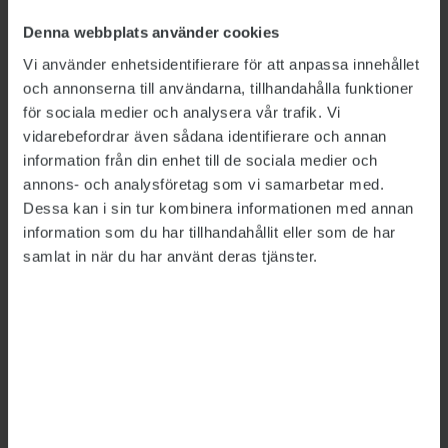
Denna webbplats använder cookies
Vi använder enhetsidentifierare för att anpassa innehållet
Detta är en nyhetsartikel. Publikts nyhetsrapportering ska
och annonserna till användarna, tillhandahålla funktioner
vara saklig och korrekt. Tidningen har en fri och självständig
ställning gentemot sin ägare, Fackförbundet ST, och
för sociala medier och analysera vår trafik. Vi
utformas enligt journalistiska principer samt enligt
vidarebefordrar även sådana identifierare och annan
spelreglerna för press, radio och TV.
information från din enhet till de sociala medier och
annons- och analysföretag som vi samarbetar med.
Dessa kan i sin tur kombinera informationen med annan
ÄMNEN:
Spårtrafiken
Upphandling
information som du har tillhandahållit eller som de har
samlat in när du har använt deras tjänster.
Tipsa, debattera eller påpeka fel