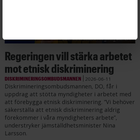
Bild: Svante Rinalder/Regeringskansliet
Regeringen vill stärka arbetet
mot etnisk diskriminering
DISKRIMINERINGSOMBUDSMANNEN
2026-06-11
Diskrimineringsombudsmannen, DO, får i
uppdrag att stötta myndigheter i arbetet med
att förebygga etnisk diskriminering. ”Vi behöver
säkerställa att etnisk diskriminering aldrig
förekommer i våra myndigheters arbete”,
understryker jämställdhetsminister Nina
Larsson.