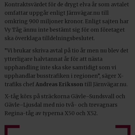
Kontraktsvärdet för de drygt elva år som avtalet
omfattar uppgår enligt Järnvägar.nu till
omkring 900 miljoner kronor. Enligt sajten har
Vy Tåg ännu inte bestämt sig för om företaget
ska överklaga tilldelningsbeslutet.
”Vi brukar skriva avtal på tio år men nu blev det
ytterligare halvtannat år för att nästa
upphandling inte ska ske samtidigt som vi
upphandlar busstrafiken i regionen”, säger X-
trafiks chef
Andreas Eriksson
till Järnvägar.nu.
X-tåg körs på sträckorna Gävle
–
Sundsvall och
Gävle
–
Ljusdal med nio två- och trevagnars
Regina-tåg av typerna X50 och X52.