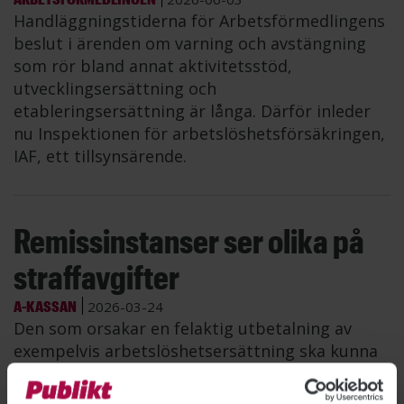
Handläggningstiderna för Arbetsförmedlingens
beslut i ärenden om varning och avstängning
som rör bland annat aktivitetsstöd,
utvecklingsersättning och
etableringsersättning är långa. Därför inleder
nu Inspektionen för arbetslöshetsförsäkringen,
IAF, ett tillsynsärende.
Remissinstanser ser olika på
straffavgifter
A-KASSAN
2026-03-24
Den som orsakar en felaktig utbetalning av
exempelvis arbetslöshetsersättning ska kunna
få en sanktionsavgift, föreslår en utredning.
Flera remissinstanser är kritiska till förslaget.