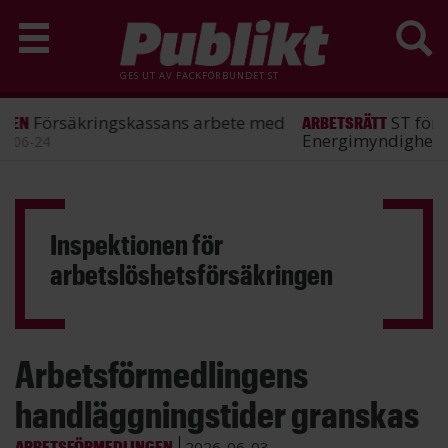
GES UT AV
FACKFÖRBUNDET ST
ST förlorade mål mot
ARBETSRÄTT
Energimyndigheten
2026-06-25
Hoppa
till
huvudinnehåll
Inspektionen för
arbetslöshetsförsäkringen
Arbetsförmedlingens
handläggningstider granskas
ARBETSFÖRMEDLINGEN
2026-06-03