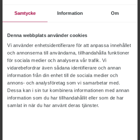
”Erfarenheterna av den nya
arbetslöshetsförsäkringen visar att många
Samtycke
Information
Om
arbetslösa har mycket svårt att redovisa rätt
belopp”, skriver Sveriges a-kassor i sitt
remissvar.
Denna webbplats använder cookies
Vi använder enhetsidentifierare för att anpassa innehållet
och annonserna till användarna, tillhandahålla funktioner
för sociala medier och analysera vår trafik. Vi
Granskning visar brister i a-
vidarebefordrar även sådana identifierare och annan
kassors utredningar
information från din enhet till de sociala medier och
annons- och analysföretag som vi samarbetar med.
A-KASSORNA
2026-03-04
Dessa kan i sin tur kombinera informationen med annan
Det finns brister i a-kassornas utredningar och
information som du har tillhandahållit eller som de har
beslutsmotiveringar, konstaterar Inspektionen
samlat in när du har använt deras tjänster.
för arbetslöshetsförsäkringen, IAF, i en ny
granskning. ”Arbetslöshetskassorna måste följa
förvaltningslagens krav i varje steg av
handläggningen”, framhåller Carolina Stiwenius,