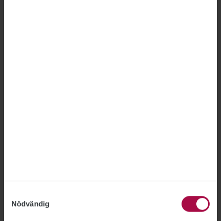
Anmäl dig till Publikts nyhetsbrev
NYHETSBREV: ANMÄLAN
Publikts nyhetsbrev ger dig aktuella nyheter från
Samtyckesval
Publikt direkt till din inkorg.
Nödvändig