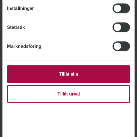
Inställningar
Tipsa Publikt
Statistik
KORSORD
Marknadsföring
Här skickar du in din korsordslösning
Tillåt alla
Tillåt urval