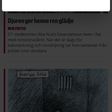
Djuren ger henne ren glädje
MIN FRITID
ST-medlemmen Mia Nutti Emanuelsson lever i fas
med renskötselåret. När det är dags för
kalvmärkning och renskiljning tar hon semester från
jobbet som utredare.