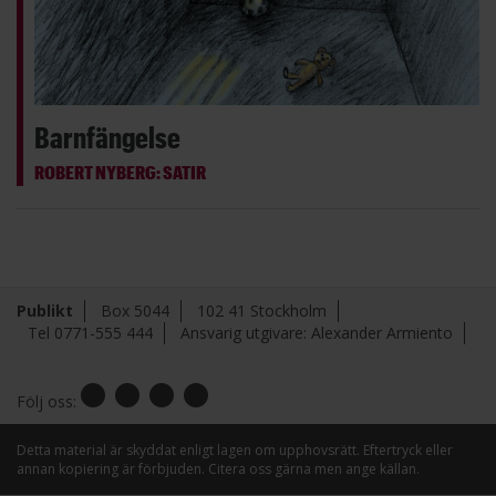
Barnfängelse
ROBERT NYBERG: SATIR
Publikt
Box 5044
102 41 Stockholm
Tel 0771-555 444
Ansvarig utgivare: Alexander Armiento
Följ oss:
Detta material är skyddat enligt lagen om upphovsrätt. Eftertryck eller
annan kopiering är förbjuden. Citera oss gärna men ange källan.