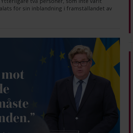
 Ytterligare två personer, som inte varit
lats för sin inblandning i framställandet av