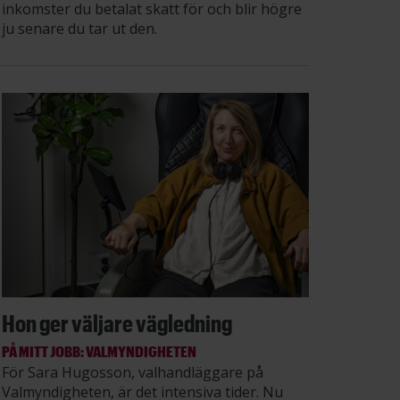
inkomster du betalat skatt för och blir högre
ju senare du tar ut den.
Hon ger väljare vägledning
PÅ MITT JOBB: VALMYNDIGHETEN
För Sara Hugosson, valhandläggare på
Valmyndigheten, är det intensiva tider. Nu