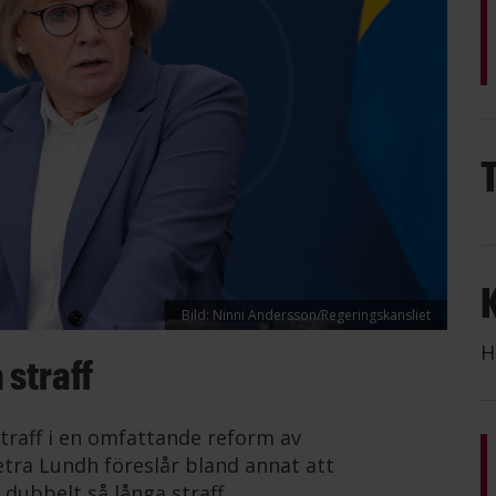
Bild: Ninni Andersson/Regeringskansliet
H
 straff
straff i en omfattande reform av
etra Lundh föreslår bland annat att
 dubbelt så långa straff.