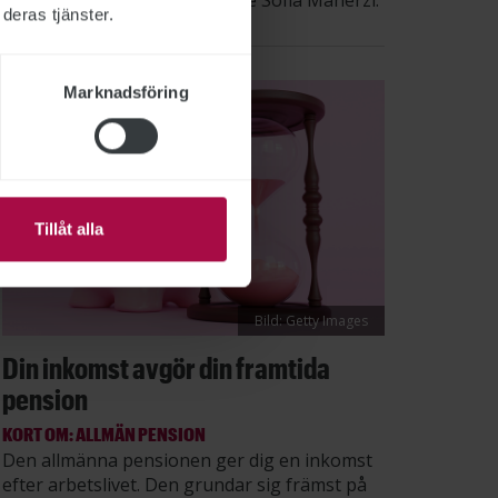
säger STs sektionsordförande Sofia Maherzi.
deras tjänster.
Marknadsföring
Tillåt alla
Bild: Getty Images
Din inkomst avgör din framtida
pension
KORT OM: ALLMÄN PENSION
Den allmänna pensionen ger dig en inkomst
efter arbetslivet. Den grundar sig främst på