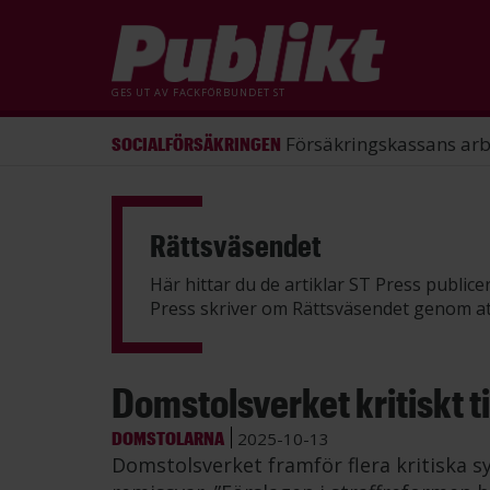
GES UT AV
FACKFÖRBUNDET ST
ST förlorade mål mot Energimy
ARBETSRÄTT
Hoppa
till
huvudinnehåll
Rättsväsendet
Här hittar du de artiklar ST Press public
Press skriver om Rättsväsendet genom 
Domstolsverket kritiskt t
DOMSTOLARNA
2025-10-13
Domstolsverket framför flera kritiska s