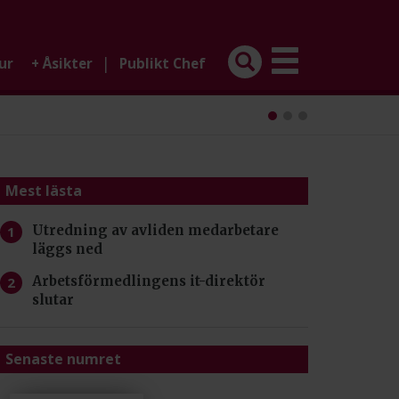
|
ur
+
Åsikter
Publikt Chef
Mest lästa
Utredning av avliden medarbetare
läggs ned
Arbetsförmedlingens it-direktör
slutar
Senaste numret