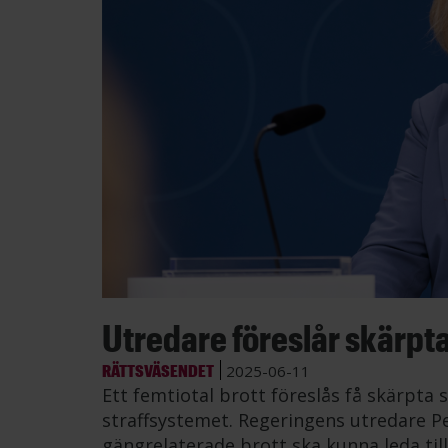
Utredare föreslår skärpta
RÄTTSVÄSENDET
2025-06-11
Ett femtiotal brott föreslås få skärpta 
straffsystemet. Regeringens utredare P
gängrelaterade brott ska kunna leda till