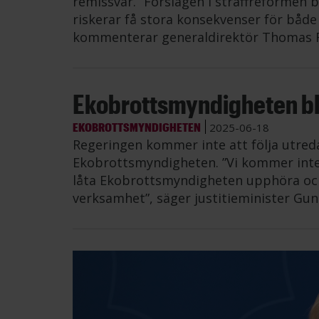
remissvar. ”Förslagen i straffreformen
riskerar få stora konsekvenser för både
kommenterar generaldirektör Thomas R
Ekobrottsmyndigheten bl
EKOBROTTSMYNDIGHETEN
2025-06-18
Regeringen kommer inte att följa utred
Ekobrottsmyndigheten. ”Vi kommer inte
låta Ekobrottsmyndigheten upphöra och f
verksamhet”, säger justitieminister Gu