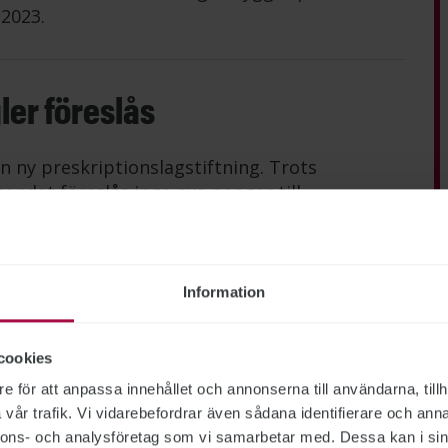
2023.
ler föreslås
n ny preskriptionslagstiftning. Trots
endet föreslås inga nya pengar till
Information
an komma att läggas ned
cookies
överväger att föreslå en nedläggning av
e för att anpassa innehållet och annonserna till användarna, tillh
erar Dagens Industri, och lokala fackliga
vår trafik. Vi vidarebefordrar även sådana identifierare och anna
 finns inget färdigt förslag, så vi har is i
nnons- och analysföretag som vi samarbetar med. Dessa kan i sin
e Karin Hallström Norberg.