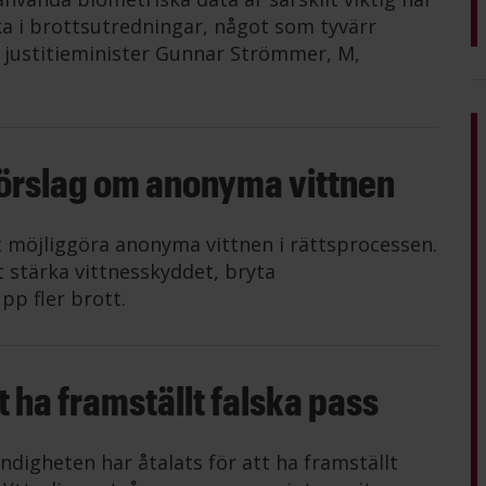
rka i brottsutredningar, något som tyvärr
 justitieminister Gunnar Strömmer, M,
förslag om anonyma vittnen
t möjliggöra anonyma vittnen i rättsprocessen.
t stärka vittnesskyddet, bryta
pp fler brott.
tt ha framställt falska pass
digheten har åtalats för att ha framställt