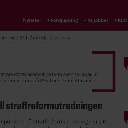
Nyheter
+
Fördjupning
+
På jobbet
+
Kult
ndigheten
2026-06-25
erat om Rättsväsendet. Du kan även följa vad ST
att prenumerera på
RSS-flödet
för detta ämne.
ill straffreformutredningen
ynpunkter på straffreformutredningen i sitt