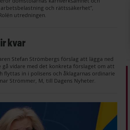
 berör domstolarnas kärnverksamhet och
 arbetsbelastning och rättssäkerhet”,
olén utredningen.
ir kvar
aren Stefan Strömbergs förslag att lägga ned
 gå vidare med det konkreta förslaget om att
lyttas in i polisens och åklagarnas ordinarie
nnar Strömmer, M, till Dagens Nyheter.