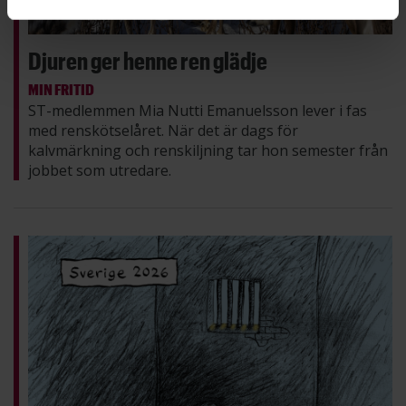
Djuren ger henne ren glädje
MIN FRITID
ST-medlemmen Mia Nutti Emanuelsson lever i fas
med renskötselåret. När det är dags för
kalvmärkning och renskiljning tar hon semester från
jobbet som utredare.