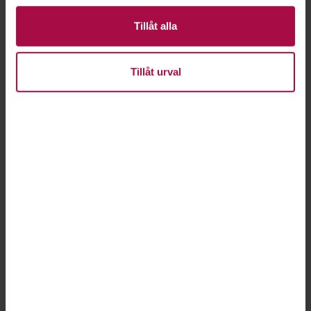
Tipsa Publikt
Tillåt alla
Tillåt urval
KORSORD
Här skickar du in din korsordslösning