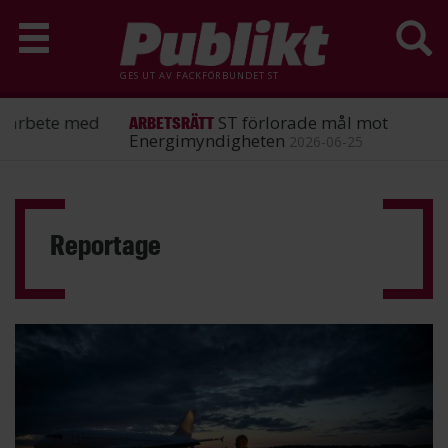
GES UT AV
FACKFÖRBUNDET ST
ST förlorade mål mot
ARBETSRÄTT
Energimyndigheten
2026-06-25
Hoppa
till
huvudinnehåll
Reportage