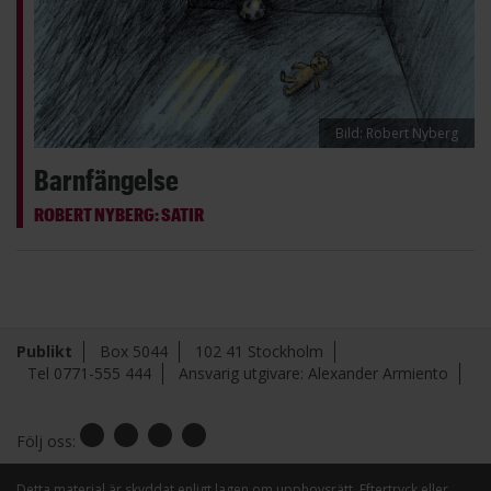
Bild: Robert Nyberg
Barnfängelse
ROBERT NYBERG: SATIR
Publikt
Box 5044
102 41 Stockholm
Tel 0771-555 444
Ansvarig utgivare: Alexander Armiento
Följ oss:
Detta material är skyddat enligt lagen om upphovsrätt. Eftertryck eller