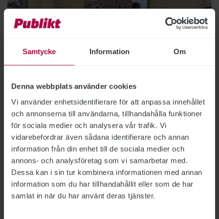
Samtycke
Information
Om
Denna webbplats använder cookies
Bild: Karl Melander
Vi använder enhetsidentifierare för att anpassa innehållet
och annonserna till användarna, tillhandahålla funktioner
Ingen dans på rosé
för sociala medier och analysera vår trafik. Vi
vidarebefordrar även sådana identifierare och annan
REPORTAGE: REPORTAGE
2019-08-30
information från din enhet till de sociala medier och
Under Almedalsveckan i Visby är många
annons- och analysföretag som vi samarbetar med.
myndigheter på plats. För Siv Ohlsson och Karin
Dessa kan i sin tur kombinera informationen med annan
Hellström innebär veckan kulmen på en lång
information som du har tillhandahållit eller som de har
tids arbete med en brokig samling
samlat in när du har använt deras tjänster.
arbetsuppgifter – långt ifrån mediebilden av en
lättsam fest.