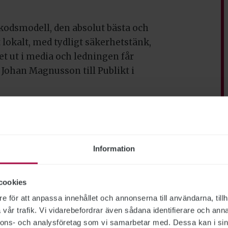
kodsmodell, den absolut bästa och
lokalt, med tydligt säkerhetstänk,
t ut i media och ledningen får
 Johan Magnusson till Publikt i
5 miljoner personuppgifter från
lattformen, trots att säkerhetsresan
lingen anmälde hanteringen av
dsmyndigheten, IMY, i mars. IMY
Information
 myndigheten inte ansåg att det
terligare åtgärder behövde vidtas.
cookies
lingen bygger uppgiften om de
e för att anpassa innehållet och annonserna till användarna, tillh
vår trafik. Vi vidarebefordrar även sådana identifierare och anna
issförstånd – det ska ha rört sig
nnons- och analysföretag som vi samarbetar med. Dessa kan i sin
kopplad till Kontrollplattformen.