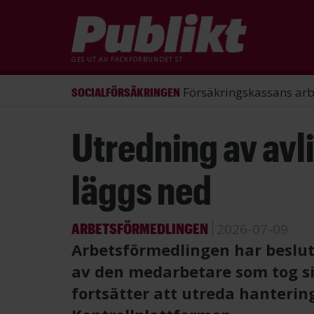
GES UT AV
FACKFÖRBUNDET ST
ST förlorade mål mot Energimy
ARBETSRÄTT
Hoppa
Utredning av av
till
huvudinnehåll
läggs ned
ARBETSFÖRMEDLINGEN
2026-07-09
Arbetsförmedlingen har beslut
av den medarbetare som tog si
fortsätter att utreda hanterin