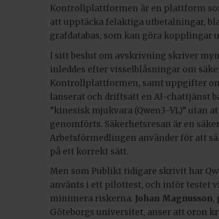
Kontrollplattformen är en plattform s
att upptäcka felaktiga utbetalningar, bl
grafdatabas, som kan göra kopplingar u
I sitt beslut om avskrivning skriver m
inleddes efter visselblåsningar om säke
Kontrollplattformen, samt uppgifter om
lanserat och driftsatt en AI-chattjänst 
”kinesisk mjukvara (Qwen3-VL)” utan at
genomförts. Säkerhetsresan är en säk
Arbetsförmedlingen använder för att sä
på ett korrekt sätt.
Men som Publikt tidigare skrivit har Qwe
använts i ett pilottest, och inför testet v
minimera riskerna.
Johan Magnusson
,
Göteborgs universitet, anser att oron 