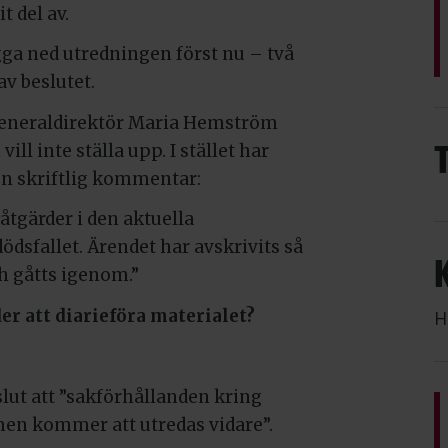
t del av.
gga ned utredningen först nu – två
v beslutet.
generaldirektör Maria Hemström
l inte ställa upp. I stället har
n skriftlig kommentar:
åtgärder i den aktuella
ödsfallet. Ärendet har avskrivits så
ch gåtts igenom.”
er att diarieföra materialet?
H
slut att ”sakförhållanden kring
men kommer att utredas vidare”.