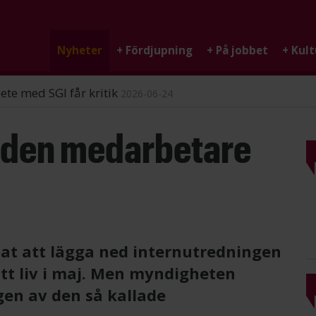
Nyheter
+
Fördjupning
+
På jobbet
+
Kult
ndigheten
2026-06-25
liden medarbetare
at att lägga ned internutredningen
tt liv i maj. Men myndigheten
gen av den så kallade