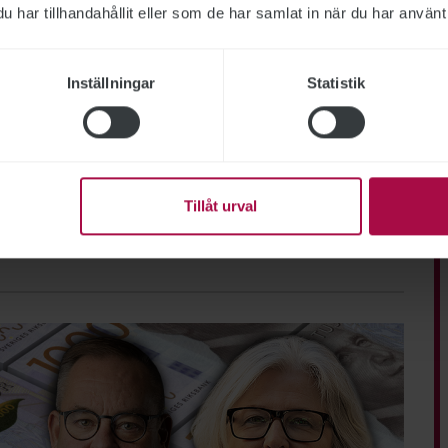
har tillhandahållit eller som de har samlat in när du har använt 
dena kring Kontrollplattformen
lingens beslut. Publikt söker
Inställningar
Statistik
ring ska vara saklig och korrekt. Tidningen har en fri och
bundet ST, och utformas enligt journalistiska principer
Tillåt urval