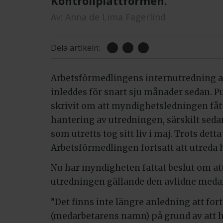
Kontrollplattformen.
Av:
Anna de Lima Fagerlind
Dela artikeln:
Arbetsförmedlingens internutredning a
inleddes för snart sju månader sedan. Pu
skrivit om att myndighetsledningen fått 
hantering av utredningen, särskilt seda
som utretts tog sitt liv i maj. Trots detta
Arbetsförmedlingen fortsatt att utreda
Nu har myndigheten fattat beslut om at
utredningen gällande den avlidne meda
”Det finns inte längre anledning att fo
(medarbetarens namn) på grund av att ha