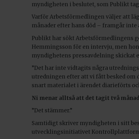
myndigheten i beslutet, som Publikt tagi
Varför Arbetsförmedlingen väljer att lä
månader efter hans död – framgår inte a
Publikt har sökt Arbetsförmedlingens 
Hemmingsson för en intervju, men hon vil
myndighetens pressavdelning skickat e
”Det har inte vidtagits några utrednings
utredningen efter att vi fått besked om d
snart materialet i ärendet diarieförts o
Ni menar alltså att det tagit två månad
”Det stämmer.”
Samtidigt skriver myndigheten i sitt be
utvecklingsinitiativet Kontrollplattfor