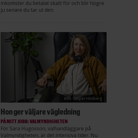
inkomster du betalat skatt för och blir högre
ju senare du tar ut den.
Bild: Casper Hedberg
Hon ger väljare vägledning
PÅ MITT JOBB: VALMYNDIGHETEN
För Sara Hugosson, valhandläggare på
Valmyndigheten, är det intensiva tider. Nu