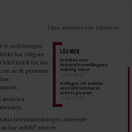
Tipsa, debattera eller påpeka fel
v it-avdelningen
LÄS MER
blikt har tidigare
Kritiken mot
hård kritik för sin
Arbetsförmedlingens
ledning växer
n en av de personer
2026-06-26
 har
Kollegor till avliden
 honom.
anställd kritiserar
arbetsgivaren
2026-05-22
t avskriva
rbetaren.
rtsätta internutredningen avseende
n har avlidit” skriver