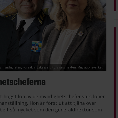
lismyndigheten, Försäkringskassan, Försvarsmakten, Migrationsverket
hetscheferna
t högst lön av de myndighetschefer vars löner
anställning. Hon är först ut att tjäna över
belt så mycket som den generaldirektör som