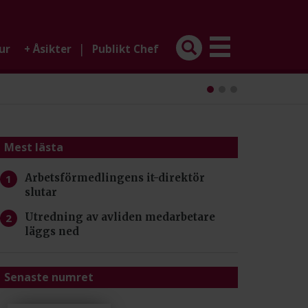
|
ur
+
Åsikter
Publikt Chef
Mest lästa
Arbetsförmedlingens it-direktör
slutar
Utredning av avliden medarbetare
läggs ned
Senaste numret