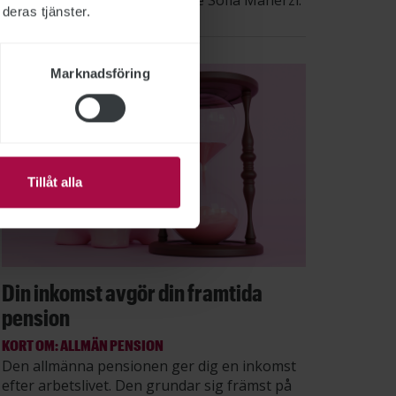
säger STs sektionsordförande Sofia Maherzi.
deras tjänster.
Marknadsföring
Tillåt alla
Din inkomst avgör din framtida
pension
KORT OM: ALLMÄN PENSION
Den allmänna pensionen ger dig en inkomst
efter arbetslivet. Den grundar sig främst på