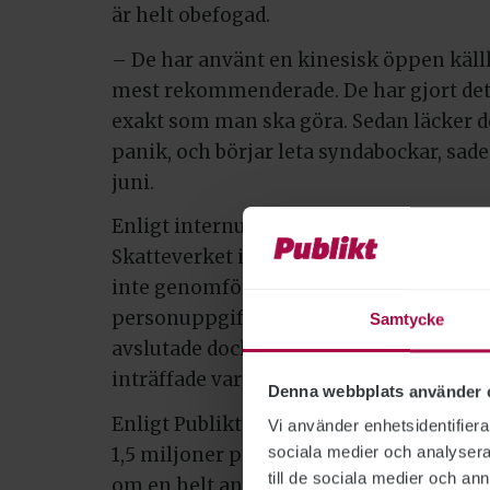
är helt obefogad.
– De har använt en kinesisk öppen käll
mest rekommenderade. De har gjort det 
exakt som man ska göra. Sedan läcker de
panik, och börjar leta syndabockar, sade
juni.
Enligt internutredningen inhämtades 1,
Skatteverket i syfte att testa Kontrollp
inte genomförts fullt ut. Arbetsförmed
personuppgifterna till Integritetsskyd
Samtycke
avslutade dock ärendet direkt, eftersom
inträffade var så allvarligt att några yt
Denna webbplats använder 
Enligt Publikts källor på Arbetsförmed
Vi använder enhetsidentifierar
sociala medier och analysera 
1,5 miljoner personuppgifterna på ett m
till de sociala medier och a
om en helt annan händelse som inte är 