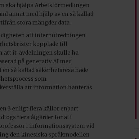
om ska hjälpa Arbetsförmedlingen
and annat med hjälp av en så kallad
tifrån stora mängder data.
yndigheten att internutredningen
rhetsbrister kopplade till
 att it-avdelningen skulle ha
baserad på generativ AI med
t en så kallad säkerhetsresa hade
erhetsprocess som
kerställa att information hanteras
n 3 enligt flera källor enbart
idtogs flera åtgärder för att
 professor i informationssystem vid
kring den kinesiska språkmodellen