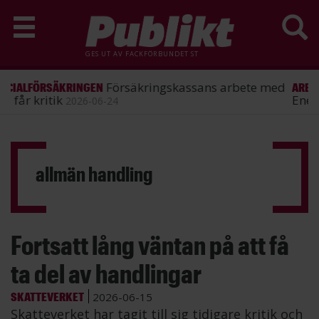
GES UT AV
FACKFÖRBUNDET ST
ST förlorade mål mot
ARBETSRÄTT
Energimyndigheten
2026-06-25
Hoppa
till
huvudinnehåll
allmän handling
Fortsatt lång väntan på att få
ta del av handlingar
SKATTEVERKET
2026-06-15
Skatteverket har tagit till sig tidigare kritik och