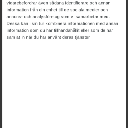
skriver tidningens chefredaktör Peter
vidarebefordrar även sådana identifierare och annan
Wolodarski. Dagens Nyheter har nu anmält
information från din enhet till de sociala medier och
annons- och analysföretag som vi samarbetar med.
Regeringskansliets hantering till
Dessa kan i sin tur kombinera informationen med annan
Justitieombudsmannen, JO.
information som du har tillhandahållit eller som de har
samlat in när du har använt deras tjänster.
Myndigheter sågar
Arkivutredningen
STATSFÖRVALTNING
2020-06-26
Arkivutredningen vänder sig inte till den
moderna svenska statsförvaltningen. Det anser
Domstolsverket i sitt remissvar. Flera andra
stora myndigheter är också kritiska.
Försäkringskassan vill att utredningen ska göra
ett omtag.