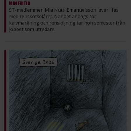
MIN FRITID
ST-medlemmen Mia Nutti Emanuelsson lever i fas
med renskötselåret. När det är dags för
kalvmärkning och renskiljning tar hon semester från
jobbet som utredare.