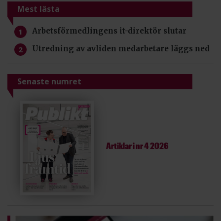
Mest lästa
Arbetsförmedlingens it-direktör slutar
Utredning av avliden medarbetare läggs ned
Senaste numret
Artiklar i
nr 4 2026