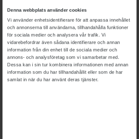
Denna webbplats använder cookies
Utredning av avliden
Vi använder enhetsidentifierare för att anpassa innehållet
och annonserna till användarna, tillhandahålla funktioner
medarbetare läggs ned
för sociala medier och analysera vår trafik. Vi
vidarebefordrar även sådana identifierare och annan
ARBETSFÖRMEDLINGEN
2026-07-09
information från din enhet till de sociala medier och
Arbetsförmedlingen har beslutat att lägga ned
annons- och analysföretag som vi samarbetar med.
internutredningen av den medarbetare som tog
Dessa kan i sin tur kombinera informationen med annan
sitt liv i maj. Men myndigheten fortsätter att
information som du har tillhandahållit eller som de har
utreda hanteringen av den så kallade
samlat in när du har använt deras tjänster.
Kontrollplattformen.
Arbetsbefriad anställd får gå
tillbaka till jobbet
ARBETSFÖRMEDLINGEN
2026-06-26