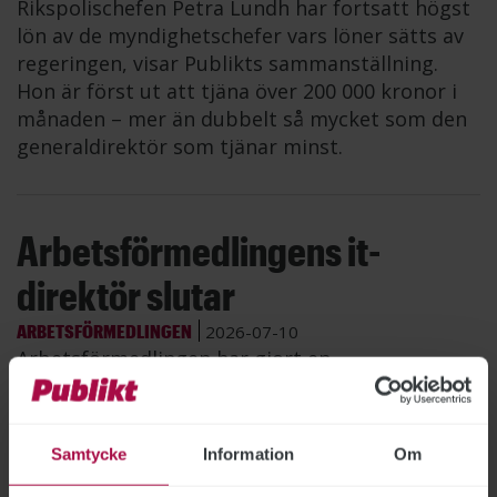
Rikspolischefen Petra Lundh har fortsatt högst
lön av de myndighetschefer vars löner sätts av
regeringen, visar Publikts sammanställning.
Hon är först ut att tjäna över 200 000 kronor i
månaden – mer än dubbelt så mycket som den
generaldirektör som tjänar minst.
Arbetsförmedlingens it-
direktör slutar
ARBETSFÖRMEDLINGEN
2026-07-10
Arbetsförmedlingen har gjort en
överenskommelse med it-direktör Krister
Dackland om att han lämnar myndigheten. Den
anmälan som Arbetsförmedlingen gjort till
Samtycke
Information
Om
Statens ansvarsnämnd dras därmed tillbaka.