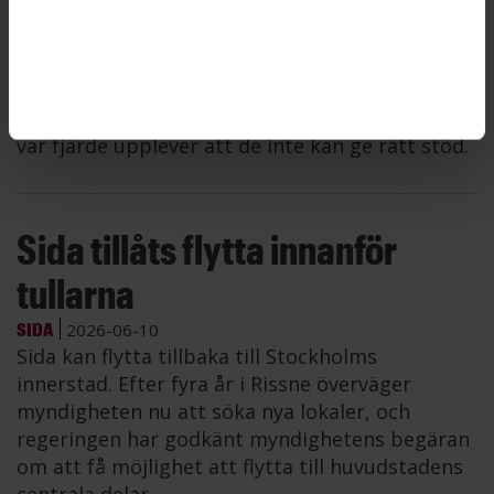
Nära en tredjedel av ST-medlemmarna på
Arbetsförmedlingen upplever att myndigheten
är otillgänglig för arbetssökande, enligt en ny
rapport från förbundet. Nästan sex av tio
tycker att den lokala närvaron är otillräcklig och
var fjärde upplever att de inte kan ge rätt stöd.
Sida tillåts flytta innanför
tullarna
SIDA
2026-06-10
Sida kan flytta tillbaka till Stockholms
innerstad. Efter fyra år i Rissne överväger
myndigheten nu att söka nya lokaler, och
regeringen har godkänt myndighetens begäran
om att få möjlighet att flytta till huvudstadens