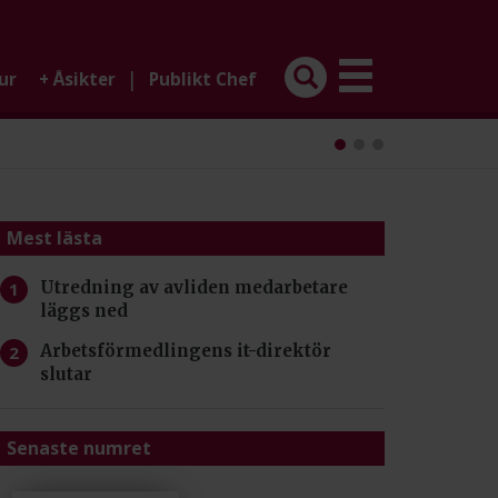
|
ur
+
Åsikter
Publikt Chef
Mest lästa
Utredning av avliden medarbetare
läggs ned
Arbetsförmedlingens it-direktör
slutar
Senaste numret