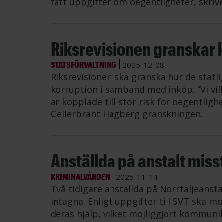
fått uppgifter om oegentligheter, skriv
Riksrevisionen granskar k
STATSFÖRVALTNING
2025-12-08
Riksrevisionen ska granska hur de stat
korruption i samband med inköp. ”Vi vi
är kopplade till stor risk för oegentlig
Gellerbrant Hagberg granskningen.
Anställda på anstalt miss
KRIMINALVÅRDEN
2025-11-14
Två tidigare anställda på Norrtäljeanst
intagna. Enligt uppgifter till SVT ska m
deras hjälp, vilket möjliggjort kommuni