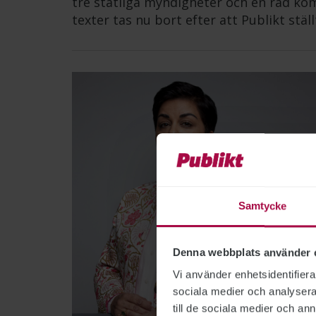
tre statliga myndigheter och en rad ko
texter tas nu bort efter att Publikt stä
Samtycke
Denna webbplats använder 
Vi använder enhetsidentifierar
sociala medier och analysera 
till de sociala medier och a