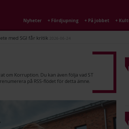
Nyheter
+
Fördjupning
+
På jobbet
+
Kult
ndigheten
2026-06-25
erat om Korruption. Du kan även följa vad ST
 prenumerera på
RSS-flödet
för detta ämne.