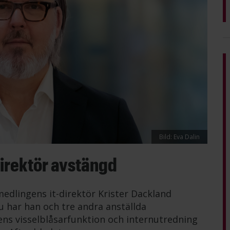
Bild: Eva Dalin
irektör avstängd
medlingens it-direktör Krister Dackland
u har han och tre andra anställda
ns visselblåsarfunktion och internutredning