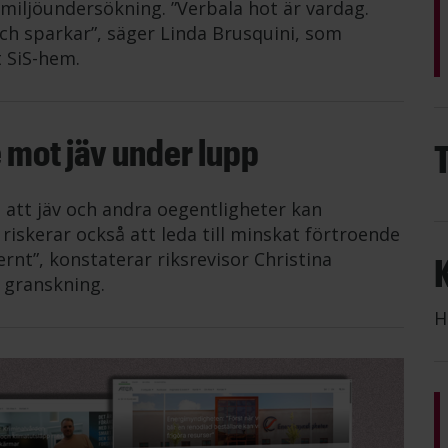
miljöundersökning. ”Verbala hot är vardag.
h sparkar”, säger Linda Brusquini, som
 SiS-hem.
 mot jäv under lupp
t att jäv och andra oegentligheter kan
riskerar också att leda till minskat förtroende
rnt”, konstaterar riksrevisor Christina
 granskning.
H