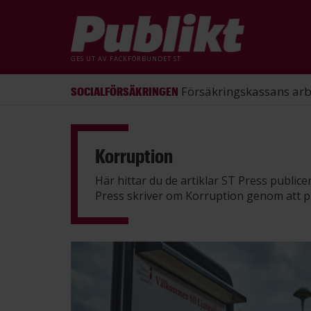
GES UT AV
FACKFÖRBUNDET ST
ST förlorade mål mot Energimy
ARBETSRÄTT
Hoppa
till
huvudinnehåll
Korruption
Här hittar du de artiklar ST Press public
Press skriver om Korruption genom att