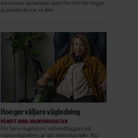
inkomster du betalat skatt för och blir högre
ju senare du tar ut den.
Hon ger väljare vägledning
PÅ MITT JOBB: VALMYNDIGHETEN
För Sara Hugosson, valhandläggare på
Valmyndigheten, är det intensiva tider. Nu