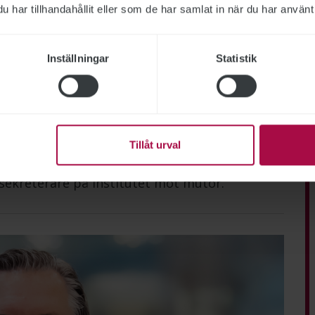
har tillhandahållit eller som de har samlat in när du har använt 
Bild: Mattias Bardå
örmedlingen medverkar i
Inställningar
Statistik
 Arbetsförmedlingens it-direktör har
Tillåt urval
u kan Publikt avslöja att ytterligare en chef på
ntörs marknadsföringstext. ”Det är samma
lsekreterare på Institutet mot mutor.