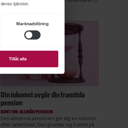
säger STs sektionsordförande Sofia Maherzi.
deras tjänster.
Marknadsföring
Tillåt alla
Din inkomst avgör din framtida
pension
KORT OM: ALLMÄN PENSION
Den allmänna pensionen ger dig en inkomst
efter arbetslivet. Den grundar sig främst på