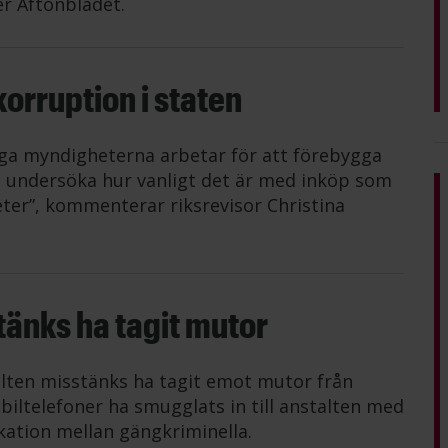
er Aftonbladet.
orruption i staten
liga myndigheterna arbetar för att förebygga
ll undersöka hur vanligt det är med inköp som
heter”, kommenterar riksrevisor Christina
tänks ha tagit mutor
alten misstänks ha tagit emot mutor från
obiltelefoner ha smugglats in till anstalten med
kation mellan gängkriminella.