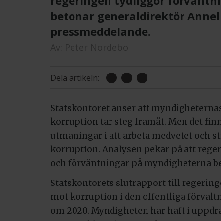
regeringen tydliggör förväntn
betonar generaldirektör Anneli
pressmeddelande.
Av:
Peter Nordebo
Dela artikeln:
Statskontoret anser att myndigheterna
korruption tar steg framåt. Men det fin
utmaningar i att arbeta medvetet och s
korruption. Analysen pekar på att rege
och förväntningar på myndigheterna be
Statskontorets slutrapport till regerin
mot korruption i den offentliga förval
om 2020. Myndigheten har haft i uppdrag