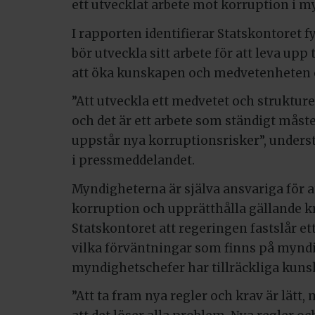
ett utvecklat arbete mot korruption i 
I rapporten identifierar Statskontoret
bör utveckla sitt arbete för att leva upp
att öka kunskapen och medvetenheten o
”Att utveckla ett medvetet och strukture
och det är ett arbete som ständigt måste
uppstår nya korruptionsrisker”, unders
i pressmeddelandet.
Myndigheterna är själva ansvariga för a
korruption och upprätthålla gällande kra
Statskontoret att regeringen fastslår e
vilka förväntningar som finns på myndi
myndighetschefer har tillräckliga kuns
”Att ta fram nya regler och krav är lätt,