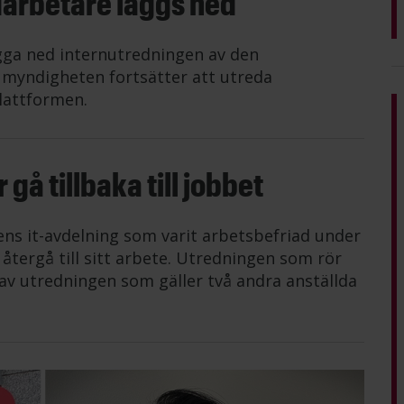
darbetare läggs ned
gga ned internutredningen av den
n myndigheten fortsätter att utreda
lattformen.
gå tillbaka till jobbet
ens it-avdelning som varit arbetsbefriad under
tergå till sitt arbete. Utredningen som rör
av utredningen som gäller två andra anställda