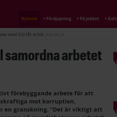
Nyheter
+
Fördjupning
+
På jobbet
+
Kult
ndigheten
2026-06-25
ll samordna arbetet
tivt förebyggande arbete för att
kraftiga mot korruption,
r en granskning. ”Det är viktigt att