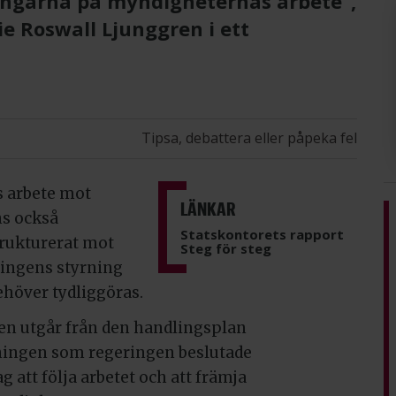
ingarna på myndigheternas arbete”,
e Roswall Ljunggren i ett
Tipsa, debattera eller påpeka fel
s arbete mot
LÄNKAR
ns också
Statskontorets rapport
trukturerat mot
Steg för steg
ringens styrning
höver tydliggöras.
gen utgår från den handlingsplan
tningen som regeringen beslutade
 att följa arbetet och att främja