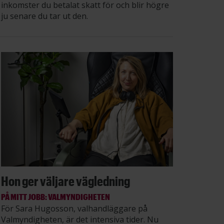
inkomster du betalat skatt för och blir högre
ju senare du tar ut den.
Hon ger väljare vägledning
PÅ MITT JOBB: VALMYNDIGHETEN
För Sara Hugosson, valhandläggare på
Valmyndigheten, är det intensiva tider. Nu