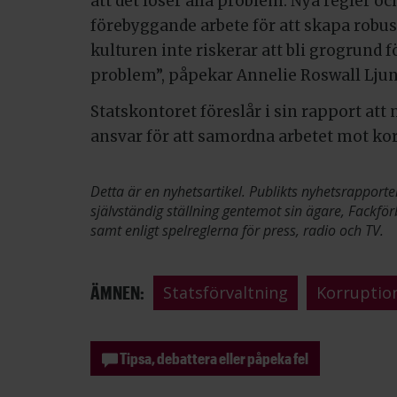
att det löser alla problem. Nya regler och
förebyggande arbete för att skapa robus
kulturen inte riskerar att bli grogrund 
problem”, påpekar Annelie Roswall Lj
Statskontoret föreslår i sin rapport at
ansvar för att samordna arbetet mot ko
Detta är en nyhetsartikel. Publikts nyhetsrapporte
självständig ställning gentemot sin ägare, Fackför
samt enligt spelreglerna för press, radio och TV.
ÄMNEN:
Statsförvaltning
Korruptio
Tipsa, debattera eller påpeka fel