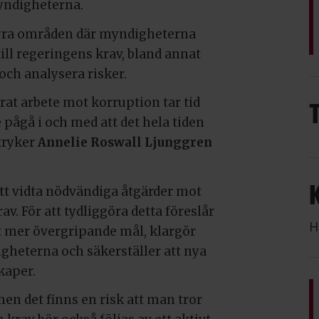
myndigheterna.
 fyra områden där myndigheterna
 till regeringens krav, bland annat
ch analysera risker.
rat arbete mot korruption tar tid
 pågå i och med att det hela tiden
tryker
Annelie Roswall Ljunggren
tt vidta nödvändiga åtgärder mot
v. För att tydliggöra detta föreslår
H
tt mer övergripande mål, klargör
gheterna och säkerställer att nya
kaper.
 men det finns en risk att man tror