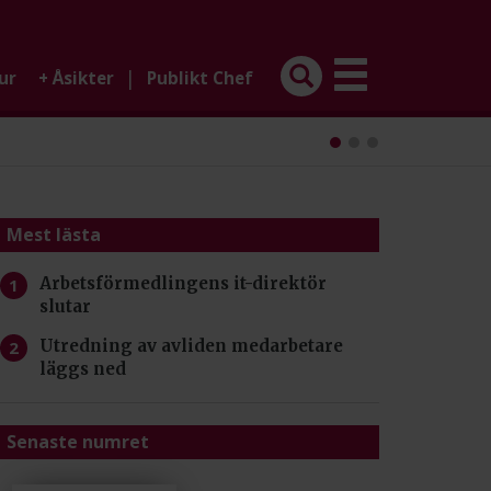
|
ur
+
Åsikter
Publikt Chef
Mest lästa
Arbetsförmedlingens it-direktör
slutar
Utredning av avliden medarbetare
läggs ned
Senaste numret