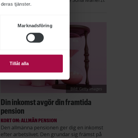
säger STs sektionsordförande Sofia Maherzi.
deras tjänster.
Marknadsföring
Tillåt alla
Bild: Getty Images
Din inkomst avgör din framtida
pension
KORT OM: ALLMÄN PENSION
Den allmänna pensionen ger dig en inkomst
efter arbetslivet. Den grundar sig främst på