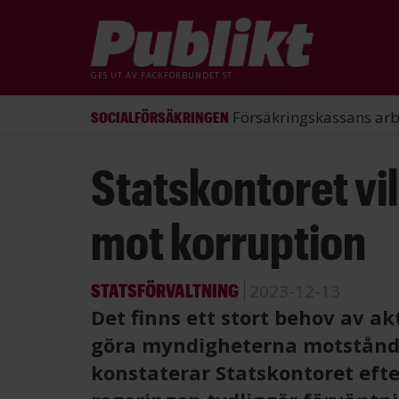
GES UT AV
FACKFÖRBUNDET ST
ST förlorade mål mot Energimy
ARBETSRÄTT
Hoppa
Statskontoret vi
till
huvudinnehåll
mot korruption
STATSFÖRVALTNING
2023-12-13
Det finns ett stort behov av ak
göra myndigheterna motstånds
konstaterar Statskontoret efte