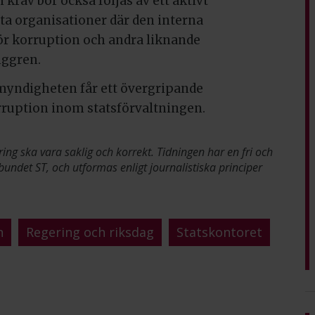
 krav bör också följas av ett aktivt
ta organisationer där den interna
för korruption och andra liknande
unggren.
t myndigheten får ett övergripande
rruption inom statsförvaltningen.
ring ska vara saklig och korrekt. Tidningen har en fri och
bundet ST, och utformas enligt journalistiska principer
n
Regering och riksdag
Statskontoret