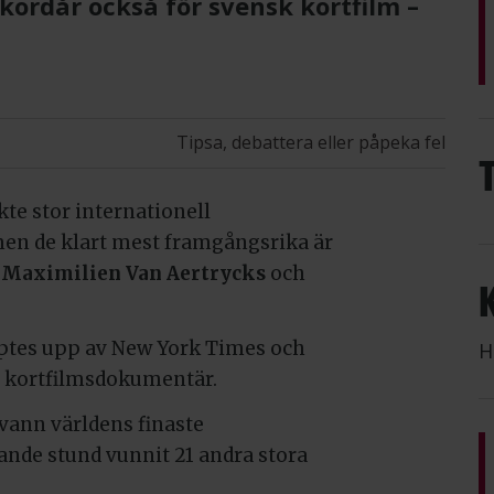
ekordår också för svensk kortfilm –
Tipsa, debattera eller påpeka fel
te stor internationell
men de klart mest framgångsrika är
h
Maximilien Van Aertrycks
och
öptes upp av New York Times och
H
a kortfilmsdokumentär.
 vann världens finaste
ande stund vunnit 21 andra stora