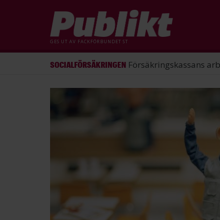
GES UT AV
FACKFÖRBUNDET ST
ST förlorade mål mot Energimy
ARBETSRÄTT
Hoppa
till
huvudinnehåll