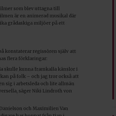
ilmer som blev uttagna till
 Filmen är en animerad musikal där
ika grådaskiga miljöer på ett
å konstaterar regissören själv att
nas flera förklaringar:
da skulle kunna framkalla känslor i
kan på folk – och jag tror också att
 sig i arbetsleda och lite allmän
versella, säger Niki Lindroth von
 Danielson och Maximilien Van
digare har hoppat från tian i