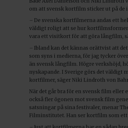
Både Axel Danielson och Niki Lindroth
om att svensk kortfilm sticker ut på de 
– De svenska kortfilmerna andas ett hel
väldigt roligt att se hur kortfilmsforme
vara ett visitkort för att göra långfilm,
– Ibland kan det kännas orättvist att d
som syns i medierna, för jag tycker över
än svensk långfilm. Högre verkshöjd, hög
nyskapande. I Sverige görs det väldigt 
kortfilmer, säger Niki Lindroth von Bahr
När det går bra för en svensk film elle
också fler ögonen mot svensk film gener
satsningar på sina festivaler, menar T
Filminstitutet. Han ser kortfilm som ett
– Just att kortfilmerna har en sådan bred