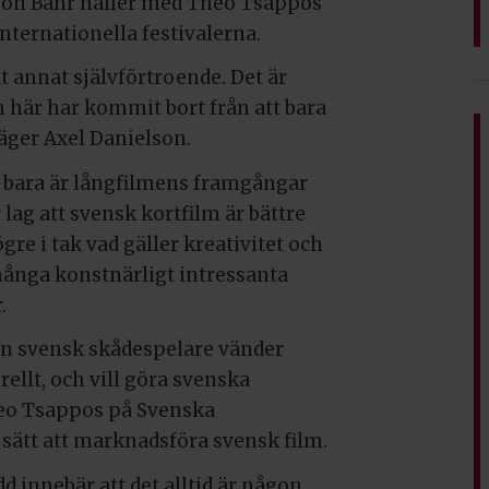
 von Bahr håller med Theo Tsappos
internationella festivalerna.
t annat självförtroende. Det är
n här har kommit bort från att bara
 säger Axel Danielson.
et bara är långfilmens framgångar
 lag att svensk kortfilm är bättre
re i tak vad gäller kreativitet och
många konstnärligt intressanta
.
r en svensk skådespelare vänder
ellt, och vill göra svenska
heo Tsappos på Svenska
 sätt att marknadsföra svensk film.
d innebär att det alltid är någon