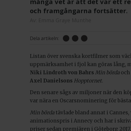
många vet är att det var ett r
och framgångarna fortsätter.
Av:
Emma Graye Munthe
Dela artikeln:
Listan över svenska kortfilmer som väck
uppmärksamhet i fjol kan göras lång, 
Niki Lindroth von Bahrs
Min börda
oc
Axel Danielsons
Hopptornet
.
Den senare sågs av miljoner när den k
var nära en Oscarsnominering för bäst
Min börda
tävlade bland annat i Cannes,
animationspris i Annecy och har i skriv
priser sedan premiären i Göteborg 2017.