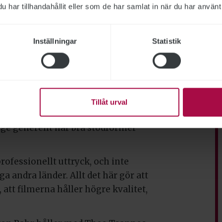
å Svenska Filminstitutet med att få
har tillhandahållit eller som de har samlat in när du har använt 
 man i Sverige på flera sätt satsar
Inställningar
Statistik
 som enbart stöttar
het har vi en som jobbar enbart
tivaler. Så ser det inte ut i flera
Tillåt urval
er i Sverige också har någon som
ige generellt har bra stödformer
rofessionellt uttryck, och inte
 andra länder. Allt det här gör att
att filmerna håller högre kvalitet,