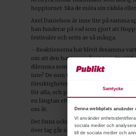
hopptornet. Ska de möta sin rädsla eller
Axel Danielson är inne lite på samma s
han funderar på vad som gjort att Hopp
festivaler och setts av så många.
– Reaktionerna har blivit desamma vart 
om att den hanterar något som är väldigt
dilemma som är lätt att känna igen sig 
inte? De som tittar upplever själva den
försiktigheten inför att kasta sig utfö
Samtycke
för alla, och på våra resor har vi också 
en längtan efter att se det som enar männ
Denna webbplats använder 
oss åt.
Vi använder enhetsidentifierar
Det finns också andra, mer konkreta anl
sociala medier och analysera 
över lag går så bra. Eller snarare – till 
till de sociala medier och a