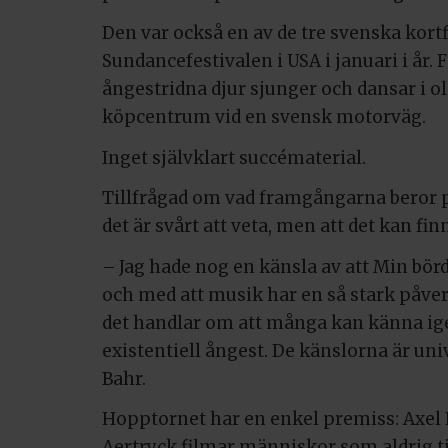
Den var också en av de tre svenska kortf
Sundancefestivalen i USA i januari i år.
ångestridna djur sjunger och dansar i ol
köpcentrum vid en svensk motorväg.
Inget självklart succématerial.
Tillfrågad om vad framgångarna beror p
det är svårt att veta, men att det kan fin
– Jag hade nog en känsla av att Min bör
och med att musik har en så stark påver
det handlar om att många kan känna igen
existentiell ångest. De känslorna är uni
Bahr.
Hopptornet har en enkel premiss: Axel
Aertryck filmar människor som aldrig ti