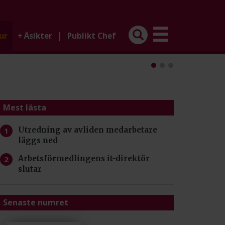
|
ur
+
Åsikter
Publikt Chef
Mest lästa
Utredning av avliden medarbetare
läggs ned
Arbetsförmedlingens it-direktör
slutar
Senaste numret