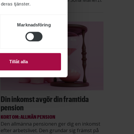
säger STs sektionsordförande Sofia Maherzi.
deras tjänster.
Marknadsföring
Tillåt alla
Din inkomst avgör din framtida
pension
KORT OM: ALLMÄN PENSION
Den allmänna pensionen ger dig en inkomst
efter arbetslivet. Den grundar sig främst på