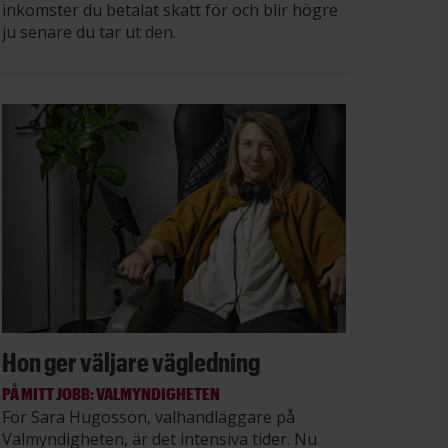
inkomster du betalat skatt för och blir högre
ju senare du tar ut den.
Hon ger väljare vägledning
PÅ MITT JOBB: VALMYNDIGHETEN
För Sara Hugosson, valhandläggare på
Valmyndigheten, är det intensiva tider. Nu