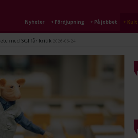
Nyheter
+
Fördjupning
+
På jobbet
+
Kult
ndigheten
2026-06-25