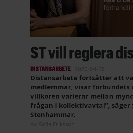
ST vill reglera di
DISTANSARBETE
2026-04-28
Distansarbete fortsätter att 
medlemmar, visar förbundets 
villkoren varierar mellan myndi
frågan i kollektivavtal”, säge
Stenhammar.
Av:
Sofia Eriksson