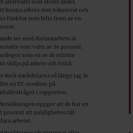
t alternativ som störst andel,
 Att kunna arbeta mer fokuserat och
dra fördelar som lyfts fram av en
rocent.
rande ser med distansarbete är
ernativ som valts av 34 procent.
 kollegor som en av de största
tt skilja på arbete och fritid.
r dock nackdelarna så länge jag är
åller en ST-medlem på
hällesfrågor i rapporten.
dersökningen uppger att de har en
1 procent att möjligheten till
lara arbetet.
ed funktionsnedsättningar eller