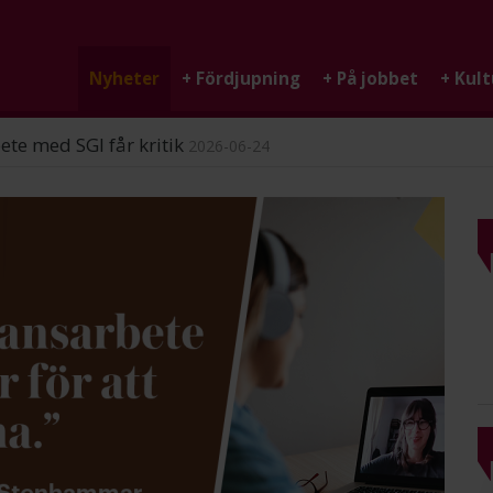
Nyheter
+
Fördjupning
+
På jobbet
+
Kult
ndigheten
2026-06-25