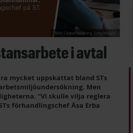
Bild: Casper Hedberg, Getty Images
stansarbete i avtal
vara mycket uppskattat bland STs
arbetsmiljöundersökning. Men
gheterna. ”Vi skulle vilja reglera
r STs förhandlingschef Åsa Erba