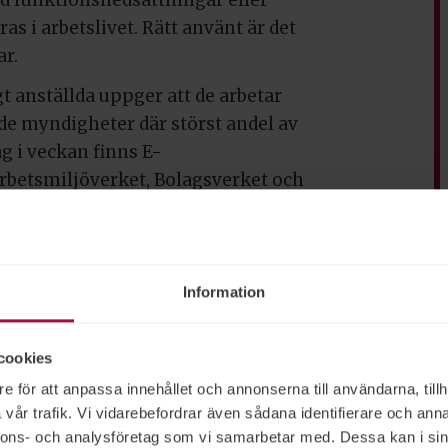
s i arbetslivet. Rätt använt är det
r.
t anställda uppger att de arbetar
 de myndigheter där störst andel av
 i veckan finns E-
rbetsmiljöverket, Bolagsverket och
t mellan verksamheterna, trots att
ade, framhåller ST i rapporten. För
Information
ktighet och ett gemensamt
istansarbete bör regleras i
cookies
e för att anpassa innehållet och annonserna till användarna, tillh
ar och när vi ska jobba. Men det
vår trafik. Vi vidarebefordrar även sådana identifierare och anna
ock inga avtal om distansarbete och
nnons- och analysföretag som vi samarbetar med. Dessa kan i sin