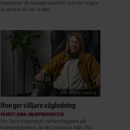
inkomster du betalat skatt för och blir högre
ju senare du tar ut den.
Bild: Casper Hedberg
Hon ger väljare vägledning
PÅ MITT JOBB: VALMYNDIGHETEN
För Sara Hugosson, valhandläggare på
Valmyndigheten, är det intensiva tider. Nu