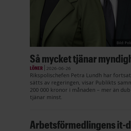
Bild: Po
Så mycket tjänar myndig
LÖNER
2026-06-26
Rikspolischefen Petra Lundh har fortsat
sätts av regeringen, visar Publikts samm
200 000 kronor i månaden – mer än dub
tjänar minst.
Arbetsförmedlingens it-di