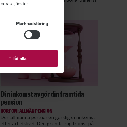
säger STs sektionsordförande Sofia Maherzi.
deras tjänster.
Marknadsföring
Tillåt alla
Din inkomst avgör din framtida
pension
KORT OM: ALLMÄN PENSION
Den allmänna pensionen ger dig en inkomst
efter arbetslivet. Den grundar sig främst på