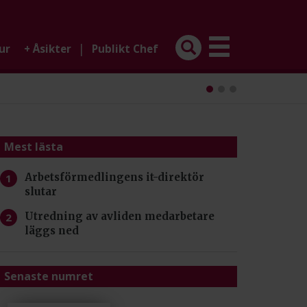
|
ur
+
Åsikter
Publikt Chef
Mest lästa
Arbetsförmedlingens it-direktör
slutar
Utredning av avliden medarbetare
läggs ned
Senaste numret