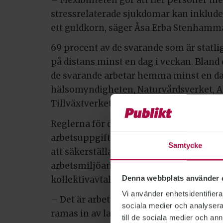
stressrelaterade sjukdomar kan inkludera
ett guldkorn, säger Åsa Erba Stenhamma
69 procent av de svarande som är statlig
på distans minst en dag i veckan. Bland
de svarande arbetar hemma minst en dag
hälsomyndigheten, Naturvårdsverket, A
Tillväxtverket.
Reglerna för distansarbete skiljer sig å
arbetsuppgifterna i många fall är likart
Samtycke
att säkerställa likabehandling, långsi
arbetsmiljöansvar anser förbundet att d
Denna webbplats använder 
kollektivavtal.
Vi använder enhetsidentifierar
– Det är arbetsgivaren som bestämmer v
sociala medier och analysera 
ramas in av lagar och avtal. Det finns d
till de sociala medier och a