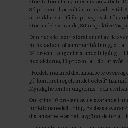
största fördelarna med distansarbete. De
86 procent, har valt är minskad restid.
att enklare att få ihop livspusslet är an
stor andel svarande, 80 respektive 74 p
Den nackdel som störst andel av de sva
minskad social sammanhållning, ett alt
24 procent anger bristande tillgång till
nackdelarna, 18 procent att det är svårt a
”Fördelarna med distansarbete överväge
på kontoret regelbundet också”, framh
Myndigheten för ungdoms- och civilsam
Omkring 10 procent av de svarande i un
funktionsnedsättning. Av dessa svarar 4
distansarbete är helt avgörande för att k
– Flexibiliteten gör att fler personer m