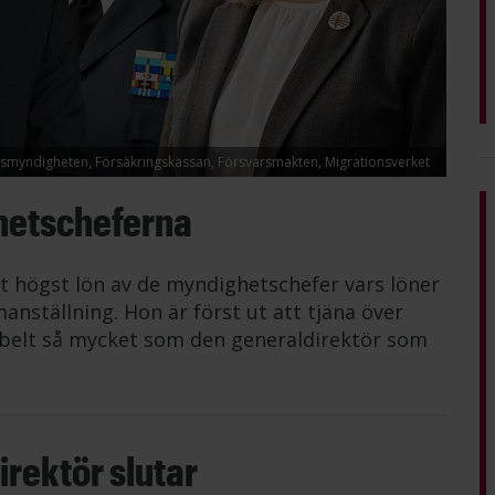
lismyndigheten, Försäkringskassan, Försvarsmakten, Migrationsverket
hetscheferna
t högst lön av de myndighetschefer vars löner
anställning. Hon är först ut att tjäna över
belt så mycket som den generaldirektör som
rektör slutar