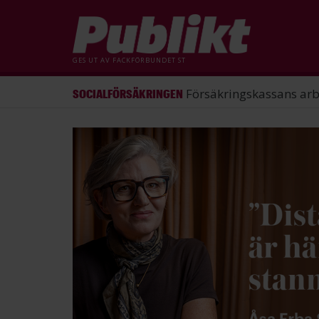
GES UT AV
FACKFÖRBUNDET ST
ST förlorade mål mot Energimy
ARBETSRÄTT
Hoppa
till
huvudinnehåll