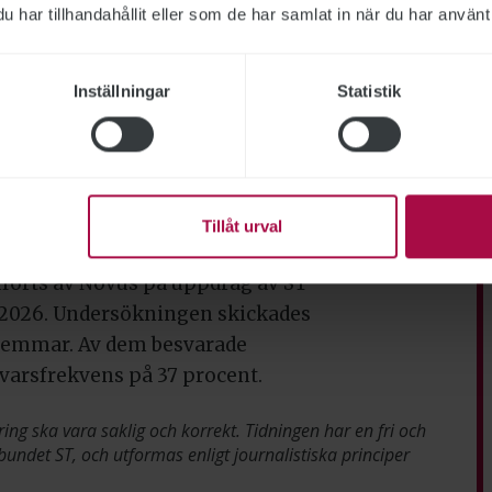
avtal, i ett centralt avtal som kan
har tillhandahållit eller som de har samlat in när du har använt 
edlemmarna få större inflytande,
Inställningar
Statistik
olag uppger 25 procent att de
n. Den vanligaste orsaken till att
fterna inte tillåter det. De som
terfinns främst inom verksamheter
Tillåt urval
kilda säkerhetskrav.
örts av Novus på uppdrag av ST
ri 2026. Undersökningen skickades
dlemmar. Av dem besvarade
svarsfrekvens på 37 procent.
ring ska vara saklig och korrekt. Tidningen har en fri och
bundet ST, och utformas enligt journalistiska principer