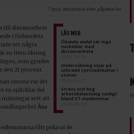
Tipsa, debattera eller påpeka fel
till distansarbete
LÄS MER
rande i förbundets
Ökande andel ser inga
inte ser några
nackdelar med
distansarbete
är en liten ökning
2024-10-23
ingen, som gjordes
Undersökning visar på
r den 21 procent.
utbredd tystnadskultur i
staten
2026-05-21
nnan corona var det
Stress och hög
t en självklar del
arbetsbelastning vanligt
H
a mätningar sett att
bland ST-medlemmar
2026-06-12
örhandlingschef
Åsa
edlemmarna fått peka ut de