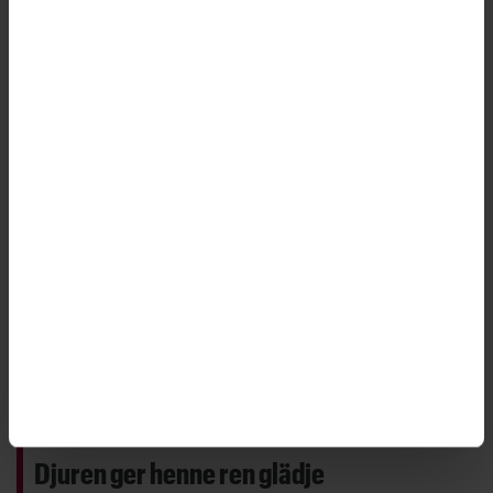
många prövningsärendena. I dag har inte mycket
förändrats. Några utökade resurser för att hantera
det höga trycket har myndigheten inte fått.
Djuren ger henne ren glädje