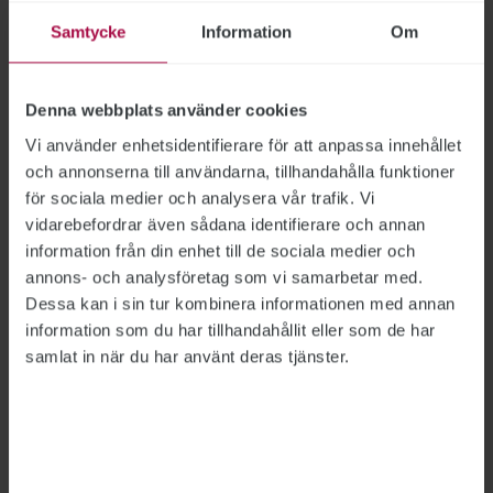
Gummiansiktet är tillbaka
Samtycke
Information
Om
KULTUR: FILM
2018-10-09
Mörkret sänker sig, vi stretar i motvind, vadar i
Denna webbplats använder cookies
den bruna geggan från alla oplockade äpplen.
Vi använder enhetsidentifierare för att anpassa innehållet
Winter is coming! – som de ständigt hotar med i
och annonserna till användarna, tillhandahålla funktioner
Game of Thrones. På bioduken och tv-skärmen
för sociala medier och analysera vår trafik. Vi
ljusnar det dock.
vidarebefordrar även sådana identifierare och annan
information från din enhet till de sociala medier och
annons- och analysföretag som vi samarbetar med.
Svensk dystopi lyser i vår
Dessa kan i sin tur kombinera informationen med annan
information som du har tillhandahållit eller som de har
KULTUR: FILM & TV
2018-03-28
samlat in när du har använt deras tjänster.
Efter en ovanligt sevärd vårvinter börjar
biorepertoarens näringshalt sakta men säkert
sjunka, för att i maj plana ut i ett utbud av
sämre skräckfilm och slappa komedier. Men här
och där spritter det fortfa-rande av liv. Även om