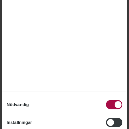
Anmäl dig till Publikts nyhetsbrev
NYHETSBREV: ANMÄLAN
Publikts nyhetsbrev ger dig aktuella nyheter från
Publikt direkt till din inkorg.
Samtyckesval
Nödvändig
Tipsa Publikt
Inställningar