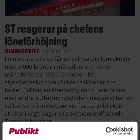
ST reagerar på chefens
löneförhöjning
FILMINSTITUTET
2019-05-07
Filminstitutets vd får en retroaktiv löneökning
med 5 000 kronor i månaden, och en ny
månadslön på 130 000 kronor. Ett
styrelsebeslut som väcker reaktioner hos
facket. ”Vi har en lönepolicy där vi jämför oss
med andra kulturmyndigheter, medan vi har en
vd-lön som åtminstone vid första anblicken
sticker i väg”, säger STs sektionsordförande
Tomas Johansson.