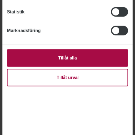
Statistik
KORSORD
Här skickar du in din korsordslösning
Marknadsföring
Tillåt alla
Tillåt urval
Bild: Frida Sjögren