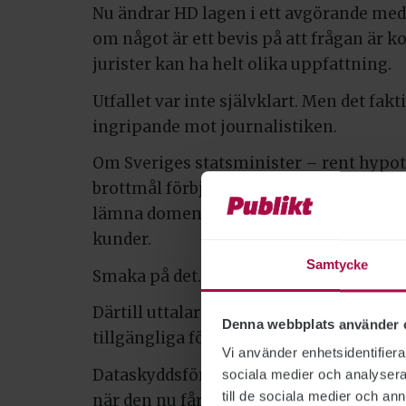
Nu ändrar HD lagen i ett avgörande med 
om något är ett bevis på att frågan är 
jurister kan ha helt olika uppfattning.
Utfallet var inte självklart. Men det fak
ingripande mot journalistiken.
Om Sveriges statsminister – rent hypote
brottmål förbjuder HD den grundlagssk
lämna domen vidare till de andra grun
kunder.
Samtycke
Smaka på det.
Därtill uttalar HD att rättsdatabaser 
Denna webbplats använder 
tillgängliga för andra inte är förenliga
Vi använder enhetsidentifierar
Dataskyddsförordningen har ett ensidigt
sociala medier och analysera 
till de sociala medier och a
när den nu får företräde framför medie