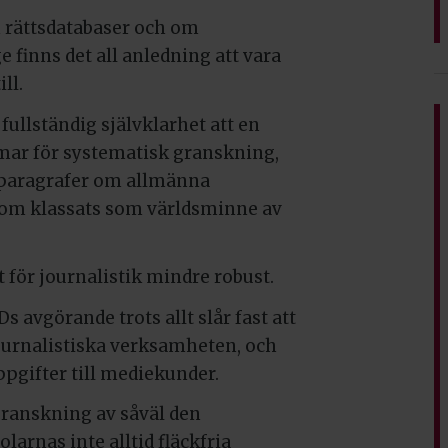
 rättsdatabaser och om
 finns det all anledning att vara
ll.
 fullständig självklarhet att en
omar för systematisk granskning,
 paragrafer om allmänna
som klassats som världsminne av
 för journalistik mindre robust.
s avgörande trots allt slår fast att
 journalistiska verksamheten, och
ppgifter till mediekunder.
granskning av såväl den
arnas inte alltid fläckfria