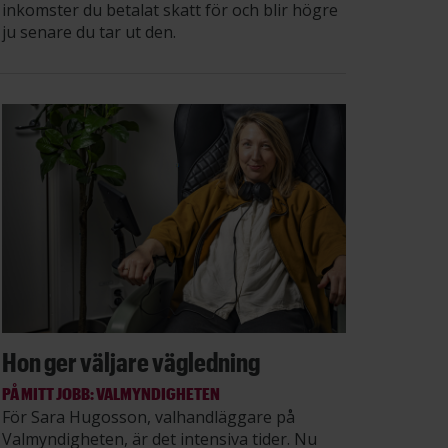
inkomster du betalat skatt för och blir högre
ju senare du tar ut den.
Hon ger väljare vägledning
PÅ MITT JOBB: VALMYNDIGHETEN
För Sara Hugosson, valhandläggare på
Valmyndigheten, är det intensiva tider. Nu