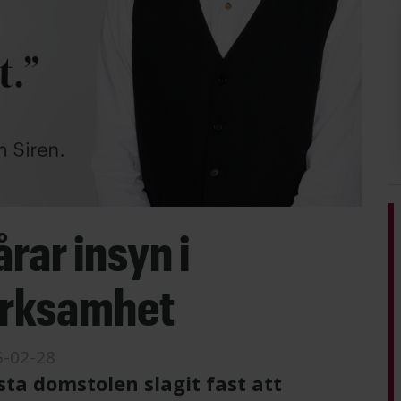
rar insyn i
erksamhet
5-02-28
sta domstolen slagit fast att