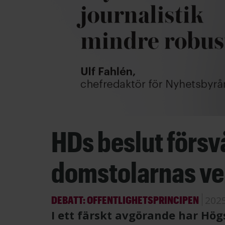
HDs beslut försvå
domstolarnas v
DEBATT: OFFENTLIGHETSPRINCIPEN
202
I ett färskt avgörande har Hög