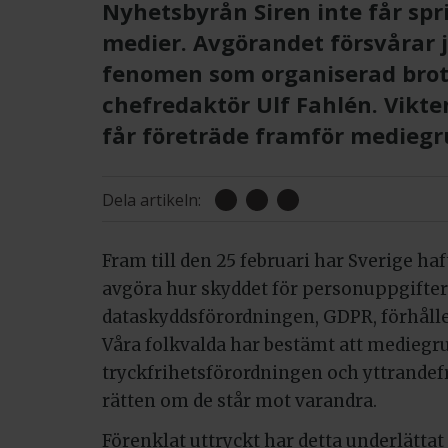
Nyhetsbyrån Siren inte får sp
medier. Avgörandet försvårar 
fenomen som organiserad brott
chefredaktör Ulf Fahlén. Vikte
får företräde framför medieg
Dela artikeln:
Fram till den 25 februari har Sverige haft
avgöra hur skyddet för personuppgifter 
dataskyddsförordningen, GDPR, förhåller
Våra folkvalda har bestämt att medieg
tryckfrihetsförordningen och yttrande
rätten om de står mot varandra.
Förenklat uttryckt har detta underlättat