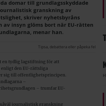
rida domar till grundlagsskyddade
journalistisk granskning av
slighet, skriver nyhetsbyråns
n av insyn glöms bort när EU-rätten
rundlagarna, menar han.
Tipsa, debattera eller påpeka fel
 en tydlig lagstiftning för att
enligt den EU-rättsliga
H
 sig till offentlighetsprincipen.
rundlagarna –
frihetsgrundlagen – trumfar EU-
 såväl journalistisk granskning