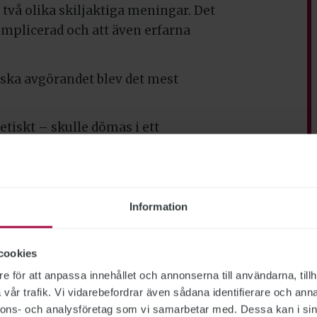
två olika skiljaktiga meningar. Det
komplicerad och att även erfarna
tiska avgörandet blev det mest
tiskt – skulle dömas i ett
yddade nyhetsbyrån Siren att
dlagsskyddade medier som är våra
Information
med brottmålsdomar som görs
cookies
 med EU-rätten.
e för att anpassa innehållet och annonserna till användarna, tillh
 fokus på personlig integritet, och
vår trafik. Vi vidarebefordrar även sådana identifierare och anna
nnons- och analysföretag som vi samarbetar med. Dessa kan i sin
grundlagarna skadas andra viktiga