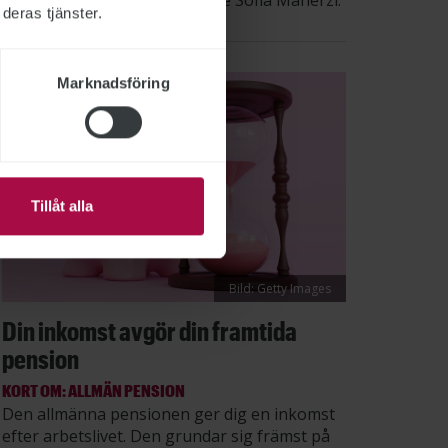
säger STs sektionsordförande Sofia Maherzi.
deras tjänster.
Marknadsföring
Tillåt alla
Bild: Getty Images
Din inkomst avgör din framtida
pension
KORT OM: ALLMÄN PENSION
Den allmänna pensionen ger dig en inkomst
efter arbetslivet. Den grundar sig främst på