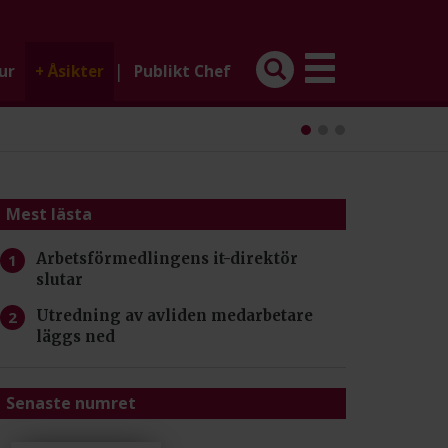
|
ur
+
Åsikter
Publikt Chef
Mest lästa
Arbetsförmedlingens it-direktör
slutar
Utredning av avliden medarbetare
läggs ned
Senaste numret