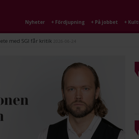
Nyheter
+
Fördjupning
+
På jobbet
+
Kult
ndigheten
2026-06-25