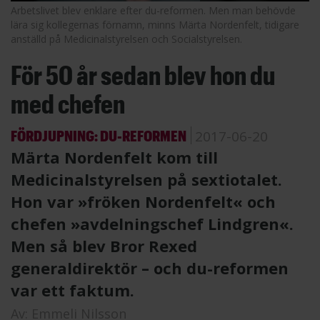
Arbetslivet blev enklare efter du-reformen. Men man behövde
lära sig kollegernas förnamn, minns Märta Nordenfelt, tidigare
anställd på Medicinalstyrelsen och Socialstyrelsen.
För 50 år sedan blev hon du
med chefen
FÖRDJUPNING: DU-REFORMEN
2017-06-20
Märta Nordenfelt kom till
Medicinalstyrelsen på sextiotalet.
Hon var »fröken Nordenfelt« och
chefen »avdelningschef Lindgren«.
Men så blev Bror Rexed
generaldirektör – och du-reformen
var ett faktum.
Av:
Emmeli Nilsson