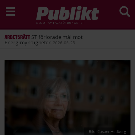
GES UT AV
FACKFÖRBUNDET ST
ST förlorade mål mot
ARBETSRÄTT
Energimyndigheten
2026-06-25
Hoppa
till
huvudinnehåll
Bild: Casper Hedberg