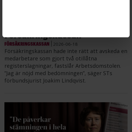
Fel att avskeda anställd på
Försäkringskassan
FÖRSÄKRINGSKASSAN
2026-06-18
Försäkringskassan hade inte rätt att avskeda en
medarbetare som gjort två otillåtna
registerslagningar, fastslår Arbetsdomstolen.
”Jag är nöjd med bedömningen”, säger STs
förbundsjurist Joakim Lindqvist.