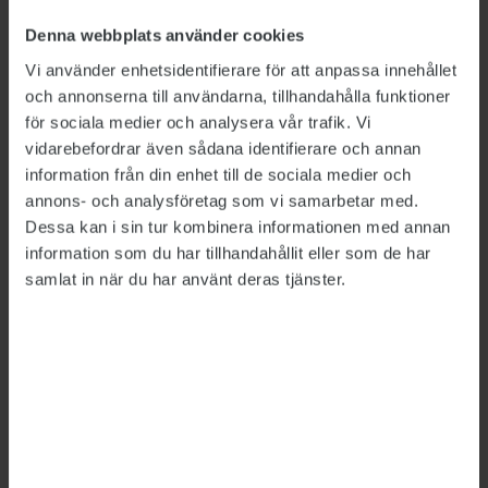
assistent. Det var en titel långt ned på
Denna webbplats använder cookies
statuslistan, där bara skrivbiträde och kontorist
Vi använder enhetsidentifierare för att anpassa innehållet
låg under. Skulle någon tilltala henne var det
och annonserna till användarna, tillhandahålla funktioner
fröken Nordenfelt som gällde.
för sociala medier och analysera vår trafik. Vi
vidarebefordrar även sådana identifierare och annan
– Jag och sekreteraren som jag arbetade
information från din enhet till de sociala medier och
tillsammans med sa fru och fröken till
annons- och analysföretag som vi samarbetar med.
varandra. Till chefen sa jag avdelningschef
Dessa kan i sin tur kombinera informationen med annan
Lindgren, eller ni. Det var så man sa. Nu i
information som du har tillhandahållit eller som de har
samlat in när du har använt deras tjänster.
efterhand känns det väldigt gammelmodigt!
Märta Nordenfelt kommer ihåg att hon och
sekreterarkollegan sa du till varandra utanför
arbetsplatsen, på fritiden. Men att säga du på
jobbet gick inte för sig. Duade varandra gjorde
man hemma med familjen och nära vänner, om