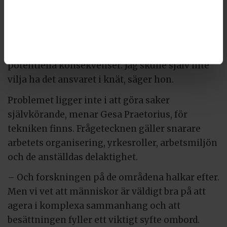
farhåga rörande ansvaret.
– Systemet fattar beslut som man inte
nödvändigtvis begriper. Men man är ändå
ansvarig, vilket är problematiskt med tanke på
potentiella konsekvenser. Jag skulle själv inte
vilja ha det ansvaret i knät, säger hon.
Problemet ligger inte i att göra saker
självkörande, menar Gesa Praetorius, för
tekniken finns. Frågetecknen gäller snarare
arbetets organisering, yrkesroller, arbetsmiljön
och de anställdas delaktighet.
– Och forskningen på de områdena halkar efter.
Men vi vet att människor är väldigt bra på att
agera i komplexa sammanhang och att
besättningen fyller ett viktigt syfte ombord.