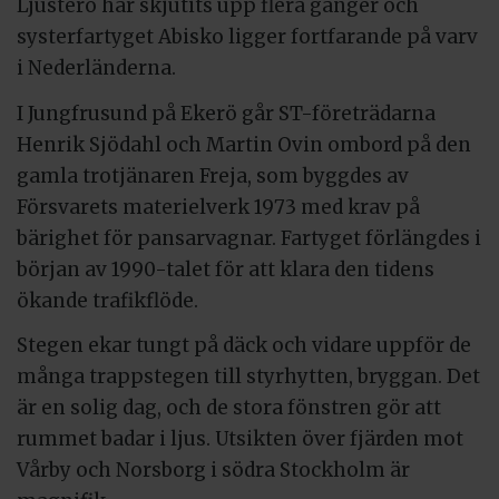
Ljusterö har skjutits upp flera gånger och
systerfartyget Abisko ligger fortfarande på varv
i Nederländerna.
I Jungfrusund på Ekerö går ST-företrädarna
Henrik Sjödahl och Martin Ovin ombord på den
gamla trotjänaren Freja, som byggdes av
Försvarets materielverk 1973 med krav på
bärighet för pansarvagnar. Fartyget förlängdes i
början av 1990-talet för att klara den tidens
ökande trafikflöde.
Stegen ekar tungt på däck och vidare uppför de
många trappstegen till styrhytten, bryggan. Det
är en solig dag, och de stora fönstren gör att
rummet badar i ljus. Utsikten över fjärden mot
Vårby och Norsborg i södra Stockholm är