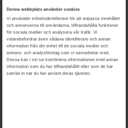
Luktar det glykol? Då läcker det kylarvatten. Jag
Denna webbplats använder cookies
vet hur ett visst maskinrum ska lukta, känner
Vi använder enhetsidentifierare för att anpassa innehållet
temperaturen och vibrationerna.
och annonserna till användarna, tillhandahålla funktioner
för sociala medier och analysera vår trafik. Vi
vidarebefordrar även sådana identifierare och annan
information från din enhet till de sociala medier och
annons- och analysföretag som vi samarbetar med.
Dessa kan i sin tur kombinera informationen med annan
information som du har tillhandahållit eller som de har
samlat in när du har använt deras tjänster.
Bild: Martin Stenmark
Henrik Sjödahl tittar till propeller­aggregatet på ­färjan. Han
delar sin tid mellan maskinrummet och bryggan.
Färjorna är individer med särdrag, framhåller
han.