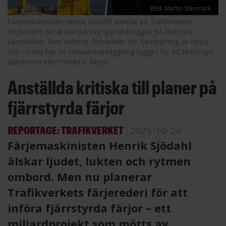
Bild: Martin Stenmark
Färjemaskinisten Henrik Sjödahl arbetar på Trafik­verkets
färjerederi. Nu är han på väg upp till bryggan på Pluto på
Ekeröleden. Men rederiet förbereder för fjärrstyrning av färjor,
och i Solna har en simulatoranläggning byggts för att testa nya
autonoma eller ”smarta” färjor.
Anställda kritiska till planer på
fjärrstyrda färjor
REPORTAGE: TRAFIKVERKET
2025-10-24
Färjemaskinisten Henrik Sjödahl
älskar ljudet, lukten och rytmen
ombord. Men nu planerar
Trafikverkets färjerederi för att
införa fjärrstyrda färjor – ett
miljardprojekt som mötts av