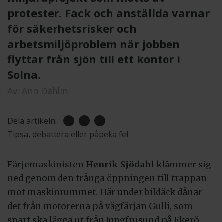
protester. Fack och anställda varnar
för säkerhetsrisker och
arbetsmiljöproblem när jobben
flyttar från sjön till ett kontor i
Solna.
Av:
Ann Dahlin
Dela artikeln:
Tipsa, debattera eller påpeka fel
Färjemaskinisten
Henrik Sjödahl
klämmer sig
ned genom den trånga öppningen till trappan
mot maskinrummet. Här under bildäck dånar
det från motorerna på vägfärjan Gulli, som
snart ska lägga ut från Jungfrusund på Ekerö.