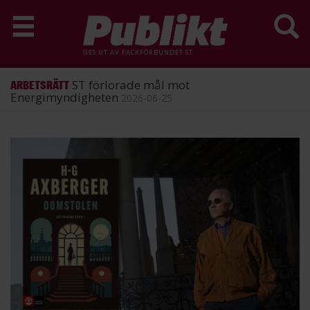
GES UT AV
FACKFÖRBUNDET ST
ST förlorade mål mot
ARBETSRÄTT
Energimyndigheten
2026-06-25
Hoppa
till
huvudinnehåll