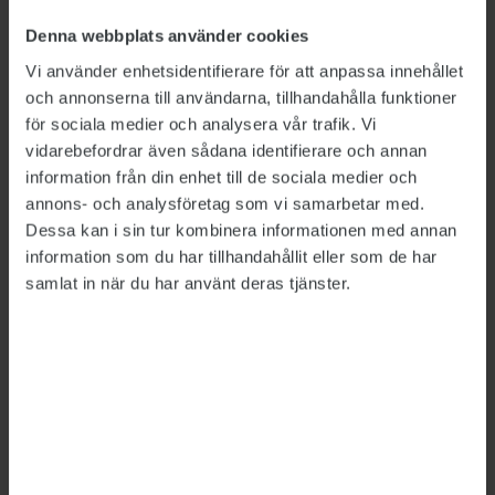
för allmänheten att förstå det och för dem som
Denna webbplats använder cookies
sitter på den makten att vara medvetna om det
Vi använder enhetsidentifierare för att anpassa innehållet
och ha lite distans till sin roll, säger Hans-
och annonserna till användarna, tillhandahålla funktioner
Gunnar Axberger.
för sociala medier och analysera vår trafik. Vi
vidarebefordrar även sådana identifierare och annan
information från din enhet till de sociala medier och
annons- och analysföretag som vi samarbetar med.
Dessa kan i sin tur kombinera informationen med annan
information som du har tillhandahållit eller som de har
samlat in när du har använt deras tjänster.
Romanen utspelar sig någon gång under 2000-
talet, i relativ nutid men innan metoo utmanade