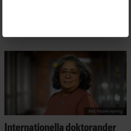
MUSEERNA
2026-06-15
Munch-museets chef Tone Hansen blir ny chef
och överintendent på Moderna museet i
Stockholm. Hennes lön blir 130 000 kronor i
månaden.
Bild: Fredrik Hjerling
Internationella doktorander