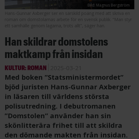
Bild: Magnus Bergström
Hans-Gunnar Axberger ser en särskild poäng med att skriva en
roman om domstolarnas arbete för en svensk publik. ”Man styr
ett samhälle genom lagarna, trots allt”, säger han.
Han skildrar domstolens
maktkamp från insidan
KULTUR: ROMAN
2025-03-21
Med boken ”Statsministermordet”
bjöd juristen Hans-Gunnar Axberger
in läsaren till världens största
polisutredning. I debutromanen
”Domstolen” använder han sin
skönlitterära frihet till att skildra
den dömande makten från insidan.