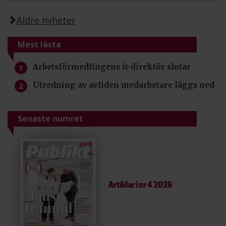
Äldre nyheter
Mest lästa
Arbetsförmedlingens it-direktör slutar
Utredning av avliden medarbetare läggs ned
Senaste numret
Artiklar i
nr 4 2026