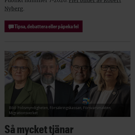
Publikt nummer 7-2020.
Fler bilder av Robert
Nyberg
.
Tipsa, debattera eller påpeka fel
Bild: Polismyndigheten, Försäkringskassan, Försvarsmakten,
Migrationsverket
Så mycket tjänar