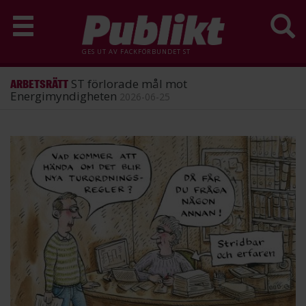
GES UT AV
FACKFÖRBUNDET ST
ST förlorade mål mot
ARBETSRÄTT
Energimyndigheten
2026-06-25
Hoppa
till
huvudinnehåll