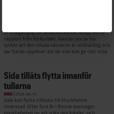
den egna myndigheten
ARBETSFÖRMEDLINGEN
2026-06-10
Nära en tredjedel av ST-medlemmarna på
Arbetsförmedlingen upplever att myndigheten
är otillgänglig för arbetssökande, enligt en ny
rapport från förbundet. Nästan sex av tio
tycker att den lokala närvaron är otillräcklig och
var fjärde upplever att de inte kan ge rätt stöd.
Sida tillåts flytta innanför
tullarna
SIDA
2026-06-10
Sida kan flytta tillbaka till Stockholms
innerstad. Efter fyra år i Rissne överväger
myndigheten nu att söka nya lokaler, och