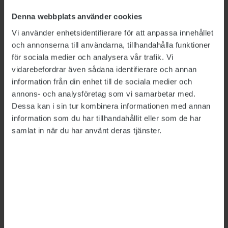
anmälan som Arbetsförmedlingen gjort till
Denna webbplats använder cookies
Statens ansvarsnämnd dras därmed tillbaka.
Vi använder enhetsidentifierare för att anpassa innehållet
och annonserna till användarna, tillhandahålla funktioner
för sociala medier och analysera vår trafik. Vi
Utredning av avliden
vidarebefordrar även sådana identifierare och annan
information från din enhet till de sociala medier och
medarbetare läggs ned
annons- och analysföretag som vi samarbetar med.
Dessa kan i sin tur kombinera informationen med annan
ARBETSFÖRMEDLINGEN
2026-07-09
information som du har tillhandahållit eller som de har
Arbetsförmedlingen har beslutat att lägga ned
samlat in när du har använt deras tjänster.
internutredningen av den medarbetare som tog
sitt liv i maj. Men myndigheten fortsätter att
utreda hanteringen av den så kallade
Kontrollplattformen.
Arbetsbefriad anställd får gå