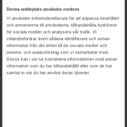
Denna webbplats använder cookies
Efter sammanslagningen med Digg kommer
PTS att ha över 700 anställda.
Vi använder enhetsidentifierare för att anpassa innehållet
och annonserna till användarna, tillhandahålla funktioner
för sociala medier och analysera vår trafik. Vi
LÄS MER
vidarebefordrar även sådana identifierare och annan
information från din enhet till de sociala medier och
PTS och Digg slås samman
2025-12-15
annons- och analysföretag som vi samarbetar med.
Dessa kan i sin tur kombinera informationen med annan
Nytt namn klart för PTS och Digg
2026-05-18
information som du har tillhandahållit eller som de har
samlat in när du har använt deras tjänster.
Detta är en nyhetsartikel. Publikts nyhetsrapportering ska
vara saklig och korrekt. Tidningen har en fri och självständig
ställning gentemot sin ägare, Fackförbundet ST, och
utformas enligt journalistiska principer samt enligt
spelreglerna för press, radio och TV.
Tipsa, debattera eller påpeka fel