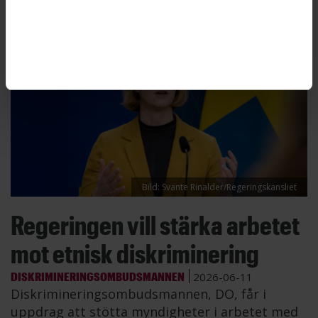
Bild: Svante Rinalder/Regeringskansliet
Regeringen vill stärka arbetet
mot etnisk diskriminering
DISKRIMINERINGSOMBUDSMANNEN
2026-06-11
Diskrimineringsombudsmannen, DO, får i
uppdrag att stötta myndigheter i arbetet med