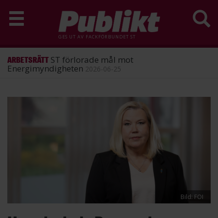
GES UT AV
FACKFÖRBUNDET ST
ST förlorade mål mot
ARBETSRÄTT
Energimyndigheten
2026-06-25
Hoppa
till
huvudinnehåll
Bild: FOI