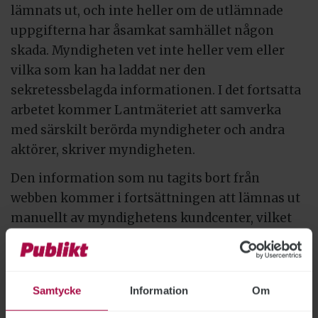
lämnats ut, och inte heller om de utlämnade
uppgifterna har åsamkat samhället någon
skada. Myndigheten vet inte heller vem eller
vilka som kan ha laddat ner den
sekretessbelagda informationen. I det fortsatta
arbetet kommer Lantmäteriet att samverka
med särskilt berörda myndigheter och andra
aktörer, skriver myndigheten.
Den information som nu tagits bort från
webben kommer i fortsättningen att lämnas ut
manuellt av myndighetens kundcenter, vilket
kommer att göra att det kan ta längre tid att få
ut informationen.
Samtycke
Information
Om
LÄS MER