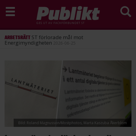
GES UT AV
FACKFÖRBUNDET ST
ST förlorade mål mot
ARBETSRÄTT
Energimyndigheten
2026-06-25
Hoppa
till
huvudinnehåll
Bild: Roland Magnusson/Mostphotos, Marta Kaszuba Åkerblom