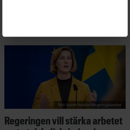
på fysiska möten, anser
Diskrimineringsombudsmannen, DO. Därför
begär DO nu att Arbetsförmedlingen ska betala
diskrimineringsersättning.
Bild: Svante Rinalder/Regeringskansliet
Regeringen vill stärka arbetet