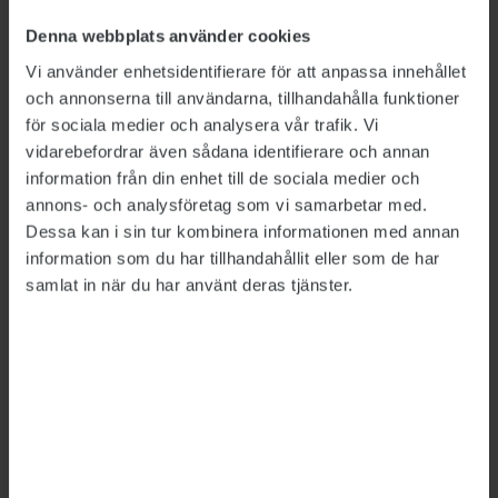
Lantmäteriet omfördelar personal
2025-02-21
Denna webbplats använder cookies
Lantmäteriet kan få extra anslag för att rekrytera
Vi använder enhetsidentifierare för att anpassa innehållet
2025-03-26
och annonserna till användarna, tillhandahålla funktioner
Lantmäteriets informationssäkerhet ska granskas
för sociala medier och analysera vår trafik. Vi
2025-04-14
vidarebefordrar även sådana identifierare och annan
Utredning bekräftar allvarliga brister i
information från din enhet till de sociala medier och
Lantmäteriets rutiner
annons- och analysföretag som vi samarbetar med.
2026-02-17
Dessa kan i sin tur kombinera informationen med annan
information som du har tillhandahållit eller som de har
Detta är en nyhetsartikel. Publikts nyhetsrapportering ska
samlat in när du har använt deras tjänster.
vara saklig och korrekt. Tidningen har en fri och självständig
ställning gentemot sin ägare, Fackförbundet ST, och
utformas enligt journalistiska principer samt enligt
spelreglerna för press, radio och TV.
ÄMNEN:
Offentlighet och sekretess