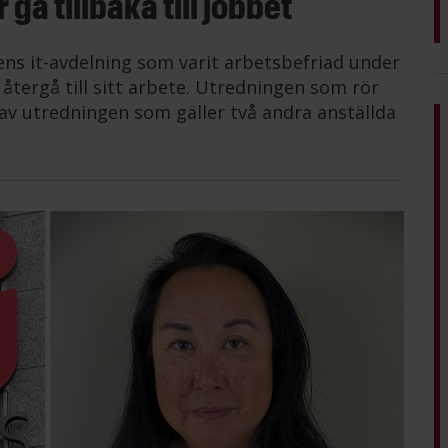
gå tillbaka till jobbet
ens it-avdelning som varit arbetsbefriad under
tergå till sitt arbete. Utredningen som rör
av utredningen som gäller två andra anställda