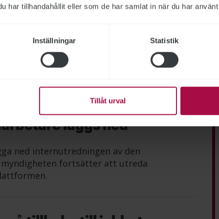
har tillhandahållit eller som de har samlat in när du har använt 
rektör slutar
Inställningar
Statistik
nskommelse med it-direktör Krister Dackland
mälan som Arbetsförmedlingen gjort till
baka.
Tillåt urval
darbetare läggs ned
gga ned internutredningen av den
n myndigheten fortsätter att utreda
lattformen.