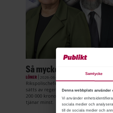
Bild: Po
Så mycket tjänar myndig
Samtycke
LÖNER
2026-06-26
Rikspolischefen Petra Lundh har fortsat
sätts av regeringen, visar Publikts samm
Denna webbplats använder 
200 000 kronor i månaden – mer än dub
Vi använder enhetsidentifierar
tjänar minst.
sociala medier och analysera 
till de sociala medier och a