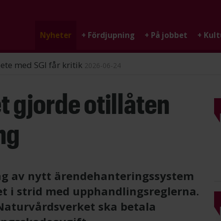
Nyheter
+
Fördjupning
+
På jobbet
+
Kult
ndigheten
2026-06-25
 gjorde otillåten
ng
g av nytt ärendehanteringssystem
t i strid med upphandlingsreglerna.
Naturvårdsverket ska betala