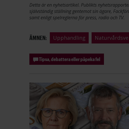
Detta är en nyhetsartikel. Publikts nyhetsrapporte
självständig ställning gentemot sin ägare, Fackför
samt enligt spelreglerna för press, radio och TV.
ÄMNEN:
Upphandling
Naturvårdsve
Tipsa, debattera eller påpeka fel