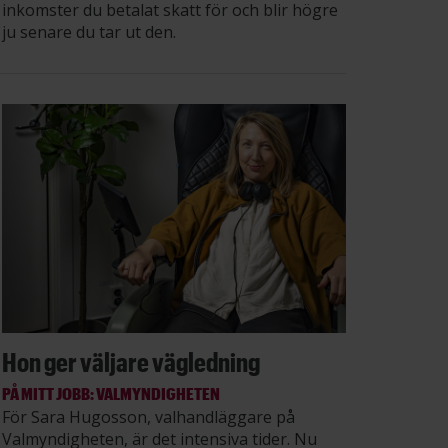
inkomster du betalat skatt för och blir högre
ju senare du tar ut den.
Hon ger väljare vägledning
PÅ MITT JOBB: VALMYNDIGHETEN
För Sara Hugosson, valhandläggare på
Valmyndigheten, är det intensiva tider. Nu