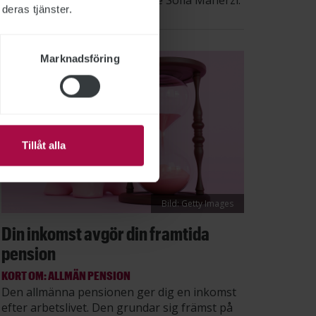
säger STs sektionsordförande Sofia Maherzi.
deras tjänster.
Marknadsföring
Tillåt alla
Bild: Getty Images
Din inkomst avgör din framtida
pension
KORT OM: ALLMÄN PENSION
Den allmänna pensionen ger dig en inkomst
efter arbetslivet. Den grundar sig främst på