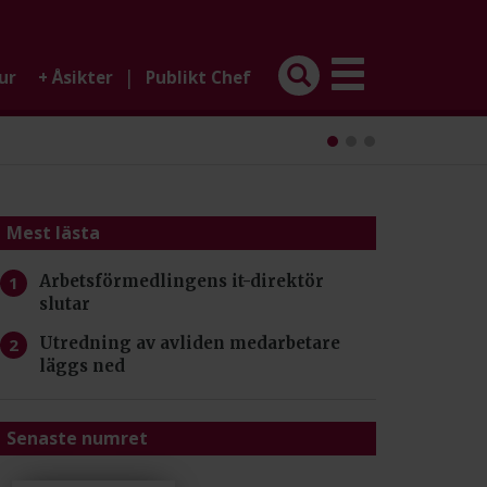
|
ur
+
Åsikter
Publikt Chef
Mest lästa
Arbetsförmedlingens it-direktör
slutar
Utredning av avliden medarbetare
läggs ned
Senaste numret