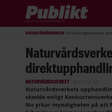
GES UT AV
FACKFÖRBUNDET ST
ST förlorade mål mot Energimy
ARBETSRÄTT
Hoppa
Naturvårdsverket
till
huvudinnehåll
direktupphandli
NATURVÅRDSVERKET
2023-12-22
Naturvårdsverkets upphandlin
skedde enligt Konkurrensverke
Nu yrkar myndigheten på att 