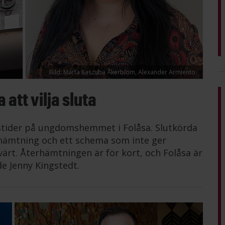
Bild: Marta Kaszuba Åkerblom, Alexander Armiento
att vilja sluta
tstider på ungdomshemmet i Folåsa. Slutkörda
erhämtning och ett schema som inte ger
värt. Återhämtningen är för kort, och Folåsa är
de Jenny Kingstedt.