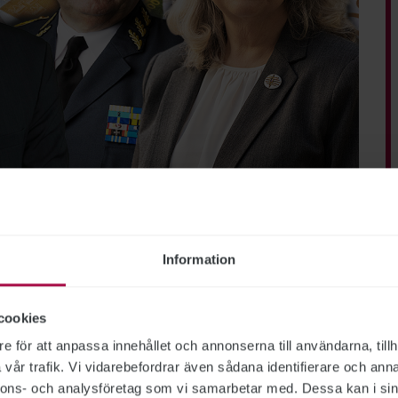
lismyndigheten, Försäkringskassan, Försvarsmakten, Migrationsverket
hetscheferna
Information
t högst lön av de myndighetschefer vars löner
anställning. Hon är först ut att tjäna över
cookies
belt så mycket som den generaldirektör som
e för att anpassa innehållet och annonserna till användarna, tillh
vår trafik. Vi vidarebefordrar även sådana identifierare och anna
nnons- och analysföretag som vi samarbetar med. Dessa kan i sin