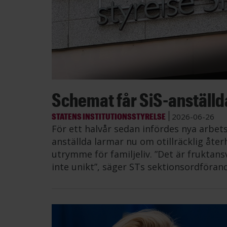
Schemat får SiS-anställda 
STATENS INSTITUTIONSSTYRELSE
2026-06-26
För ett halvår sedan infördes nya arbe
anställda larmar nu om otillräcklig åt
utrymme för familjeliv. ”Det är fruktans
inte unikt”, säger STs sektionsordföran