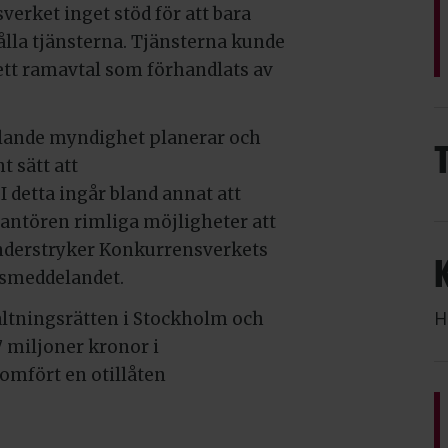
erket inget stöd för att bara
ålla tjänsterna. Tjänsterna kunde
ett ramavtal som förhandlats av
dlande myndighet planerar och
t sätt att
 detta ingår bland annat att
rantören rimliga möjligheter att
understryker Konkurrensverkets
ssmeddelandet.
H
altningsrätten i Stockholm och
7 miljoner kronor i
omfört en otillåten