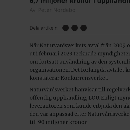
6,7 miljoner kronor i upphandl
Av:
Peter Nordebo
Dela artikeln:
När Naturvårdsverkets avtal från 2009
ut i februari 2023 tecknade myndigheten
om fortsatt användning av den systemlö
organisationen. Det förlängda avtalet k
konstaterar Konkurrensverket.
Naturvårdsverket hänvisar till regelve
offentlig upphandling, LOU. Enligt mynd
leverantören som kunde erbjuda den ak
den var anpassad efter Naturvårdsverket
till 90 miljoner kronor.