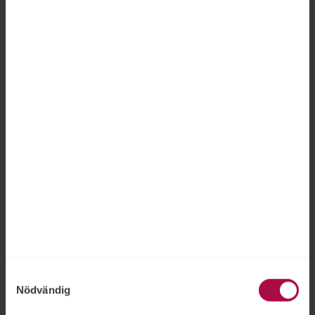
Löneskillnaden mellan könen
ligger nästan stilla
LÖNER
2026-06-22
Löneskillnaden mellan kvinnor och män har i
princip varit oförändrad sedan 2019. Förra året
uppgick den till 9,9 procent, en minskning med
0,3 procentenheter jämfört med året innan.
Renovering av Kungliga
Operan får grönt ljus
Samtyckesval
KULTUR
2026-06-22
Nödvändig
Regeringen godkänner planen för renoveringen