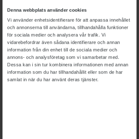
socialtjänstminister
Camilla Waltersson
Denna webbplats använder cookies
Grönvall,
M, i ett pressmeddelande.
Vi använder enhetsidentifierare för att anpassa innehållet
och annonserna till användarna, tillhandahålla funktioner
för sociala medier och analysera vår trafik. Vi
LÄNKAR
vidarebefordrar även sådana identifierare och annan
Slutbetänkande från Utredningen om
information från din enhet till de sociala medier och
ungdomskriminalitetsnämnder
annons- och analysföretag som vi samarbetar med.
Dessa kan i sin tur kombinera informationen med annan
Detta är en nyhetsartikel. Publikts nyhetsrapportering ska
information som du har tillhandahållit eller som de har
vara saklig och korrekt. Tidningen har en fri och självständig
samlat in när du har använt deras tjänster.
ställning gentemot sin ägare, Fackförbundet ST, och
utformas enligt journalistiska principer samt enligt
spelreglerna för press, radio och TV.
ÄMNEN:
Statsförvaltning
Brottslighet
Kriminalvården