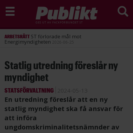
GES UT AV
FACKFÖRBUNDET ST
ST förlorade mål mot
ARBETSRÄTT
Energimyndigheten
2026-06-25
Hoppa
Statlig utredning föreslår ny
till
huvudinnehåll
myndighet
STATSFÖRVALTNING
2024-05-13
En utredning föreslår att en ny
statlig myndighet ska få ansvar för
att införa
ungdomskriminalitetsnämnder av