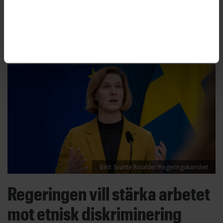
Diskrimineringsombudsmannen, DO. Därför
begär DO nu att Arbetsförmedlingen ska betala
diskrimineringsersättning.
Bild: Svante Rinalder/Regeringskansliet
Regeringen vill stärka arbetet
mot etnisk diskriminering