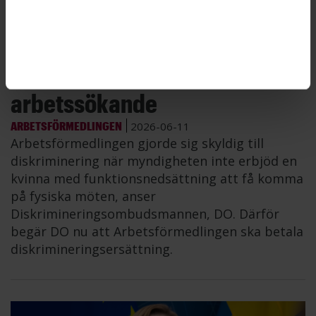
Arbetsförmedlingen
diskriminerade
arbetssökande
ARBETSFÖRMEDLINGEN
2026-06-11
Arbetsförmedlingen gjorde sig skyldig till
diskriminering när myndigheten inte erbjöd en
kvinna med funktionsnedsättning att få komma
på fysiska möten, anser
Diskrimineringsombudsmannen, DO. Därför
begär DO nu att Arbetsförmedlingen ska betala
diskrimineringsersättning.