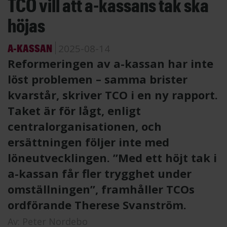
TCO vill att a-kassans tak ska
höjas
A-KASSAN
2025-08-14
Reformeringen av a-kassan har inte
löst problemen – samma brister
kvarstår, skriver TCO i en ny rapport.
Taket är för lågt, enligt
centralorganisationen, och
ersättningen följer inte med
löneutvecklingen. ”Med ett höjt tak i
a-kassan får fler trygghet under
omställningen”, framhåller TCOs
ordförande Therese Svanström.
Av:
Peter Nordebo