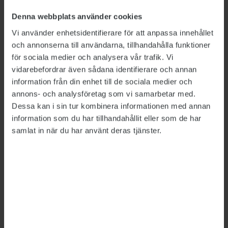
pressmeddelande.
Denna webbplats använder cookies
TCO framhåller att en stark
Vi använder enhetsidentifierare för att anpassa innehållet
och annonserna till användarna, tillhandahålla funktioner
arbetslöshetsförsäkring är avgörande för att
för sociala medier och analysera vår trafik. Vi
människor ska kunna ställa om och hitta rätt
vidarebefordrar även sådana identifierare och annan
jobb utan onödig ekonomisk press. När a-
information från din enhet till de sociala medier och
kassan urholkas tvingas den som blir arbetslös
annons- och analysföretag som vi samarbetar med.
att göra stora förändringar i sin och familjens
Dessa kan i sin tur kombinera informationen med annan
ekonomi – exempelvis genom att byta bostad
information som du har tillhandahållit eller som de har
samlat in när du har använt deras tjänster.
eller sälja bilen – vilket enligt TCO riskerar att
flytta fokus från arbetssökandet.
”Med ett höjt tak i a-kassan får fler trygghet
under omställningen, legitimiteten för
försäkringen förbättras och arbetsmarknaden
stärks”, menar Therese Svanström.