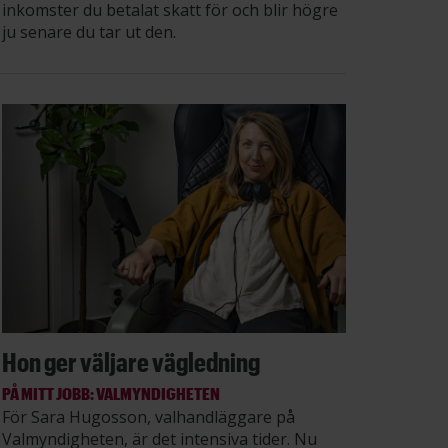
inkomster du betalat skatt för och blir högre
ju senare du tar ut den.
Hon ger väljare vägledning
PÅ MITT JOBB: VALMYNDIGHETEN
För Sara Hugosson, valhandläggare på
Valmyndigheten, är det intensiva tider. Nu