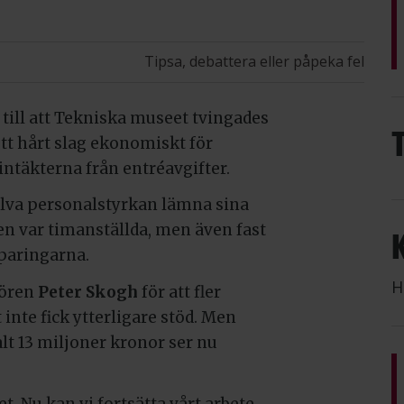
Tipsa, debattera eller påpeka fel
till att Tekniska museet tvingades
tt hårt slag ekonomiskt för
ntäkterna från entréavgifter.
alva personalstyrkan lämna sina
en var timanställda, men även fast
sparingarna.
H
tören
Peter Skogh
för att fler
nte fick ytterligare stöd. Men
talt 13 miljoner kronor ser nu