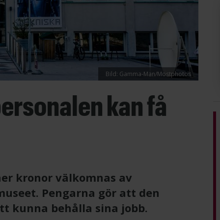
Bild: Gamma-Man/Mostphotos
 personalen kan få
oner kronor välkomnas av
museet. Pengarna gör att den
tt kunna behålla sina jobb.