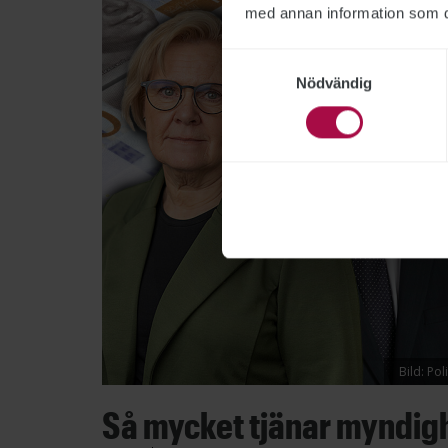
med annan information som du 
Samtyckesval
Nödvändig
Bild: Po
Så mycket tjänar myndig