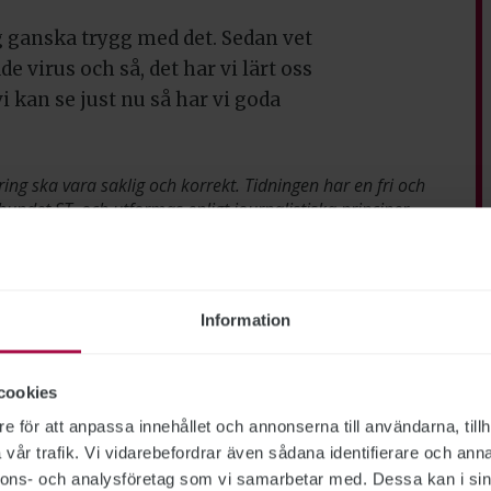
ig ganska trygg med det. Sedan vet
virus och så, det har vi lärt oss
i kan se just nu så har vi goda
ring ska vara saklig och korrekt. Tidningen har en fri och
bundet ST, och utformas enligt journalistiska principer
Coronakrisen
Information
cookies
e för att anpassa innehållet och annonserna till användarna, tillh
vår trafik. Vi vidarebefordrar även sådana identifierare och anna
nnons- och analysföretag som vi samarbetar med. Dessa kan i sin