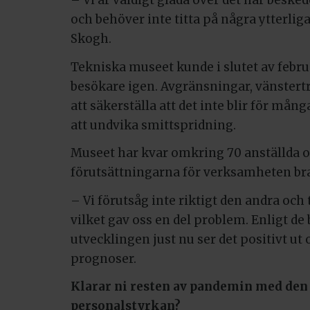
– Vi är väldigt glada över det här besked
och behöver inte titta på några ytterlig
Skogh.
Tekniska museet kunde i slutet av febr
besökare igen. Avgränsningar, vänstertra
att säkerställa att det inte blir för mång
att undvika smittspridning.
Museet har kvar omkring 70 anställda o
förutsättningarna för verksamheten bra
– Vi förutsåg inte riktigt den andra och
vilket gav oss en del problem. Enligt d
utvecklingen just nu ser det positivt ut 
prognoser.
Klarar ni resten av pandemin med den
personalstyrkan?