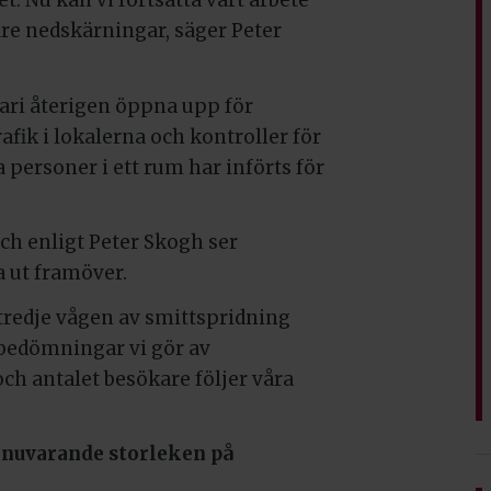
et. Nu kan vi fortsätta vårt arbete
are nedskärningar, säger Peter
uari återigen öppna upp för
fik i lokalerna och kontroller för
a personer i ett rum har införts för
ch enligt Peter Skogh ser
 ut framöver.
 tredje vågen av smittspridning
e bedömningar vi gör av
och antalet besökare följer våra
 nuvarande storleken på