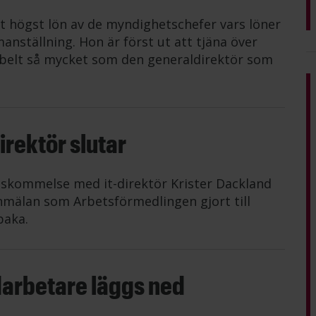
t högst lön av de myndighetschefer vars löner
anställning. Hon är först ut att tjäna över
belt så mycket som den generaldirektör som
rektör slutar
nskommelse med it-direktör Krister Dackland
mälan som Arbetsförmedlingen gjort till
baka.
darbetare läggs ned