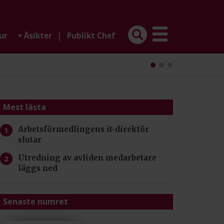
|
ur
+
Åsikter
Publikt Chef
Mest lästa
Arbetsförmedlingens it-direktör
slutar
Utredning av avliden medarbetare
läggs ned
Senaste numret