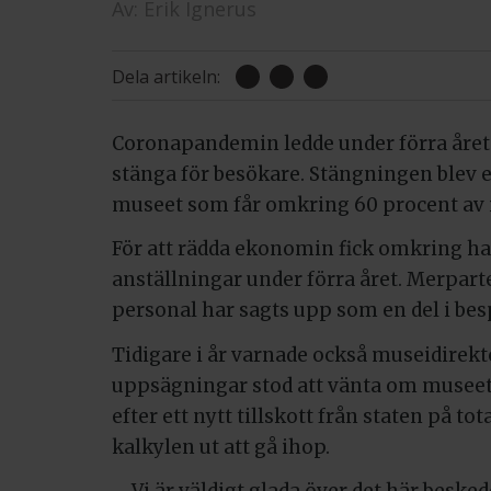
Av:
Erik Ignerus
Dela artikeln:
Coronapandemin ledde under förra året 
stänga för besökare. Stängningen blev e
museet som får omkring 60 procent av i
För att rädda ekonomin fick omkring h
anställningar under förra året. Merpart
personal har sagts upp som en del i be
Tidigare i år varnade också museidirek
uppsägningar stod att vänta om museet i
efter ett nytt tillskott från staten på to
kalkylen ut att gå ihop.