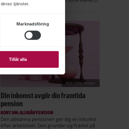
säger STs sektionsordförande Sofia Maherzi.
deras tjänster.
Marknadsföring
Tillåt alla
Bild: Getty Images
Din inkomst avgör din framtida
pension
KORT OM: ALLMÄN PENSION
Den allmänna pensionen ger dig en inkomst
efter arbetslivet. Den grundar sig främst på