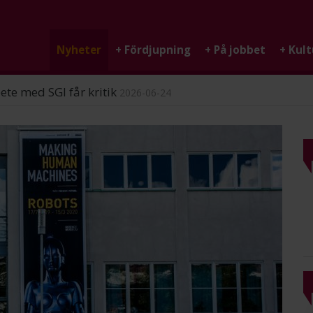
Nyheter
+
Fördjupning
+
På jobbet
+
Kult
ndigheten
2026-06-25