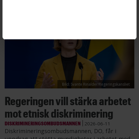
Bild: Svante Rinalder/Regeringskansliet
Regeringen vill stärka arbetet
mot etnisk diskriminering
DISKRIMINERINGSOMBUDSMANNEN
2026-06-11
Diskrimineringsombudsmannen, DO, får i
uppdrag att stötta myndigheter i arbetet med