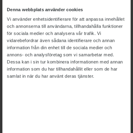
Denna webbplats använder cookies
LÄS MER
Vi använder enhetsidentifierare för att anpassa innehållet
I dag börjar de nya dataskyddsreglerna att gälla
och annonserna till användarna, tillhandahålla funktioner
2018-05-25
för sociala medier och analysera vår trafik. Vi
Tre av fyra oroliga för sin integritet
vidarebefordrar även sådana identifierare och annan
2019-05-20
information från din enhet till de sociala medier och
annons- och analysföretag som vi samarbetar med.
Dessa kan i sin tur kombinera informationen med annan
Detta är en nyhetsartikel. Publikts nyhetsrapportering ska
information som du har tillhandahållit eller som de har
vara saklig och korrekt. Tidningen har en fri och självständig
samlat in när du har använt deras tjänster.
ställning gentemot sin ägare, Fackförbundet ST, och
utformas enligt journalistiska principer samt enligt
spelreglerna för press, radio och TV.
ÄMNEN:
Integritet
GDPR
Tipsa, debattera eller påpeka fel