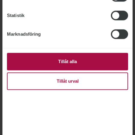
Mest lästa
Statistik
Utredning av avliden medarbetare läggs ned
Marknadsföring
Arbetsförmedlingens it-direktör slutar
Senaste numret
Tillåt alla
Tillåt urval
Artiklar i
nr 4 2026