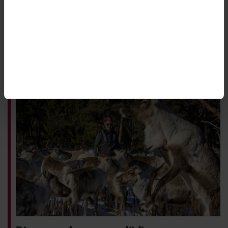
Länsstyrelsen i Norrbottens län hög till följd av de
många prövningsärendena. I dag har inte mycket
förändrats. Några utökade resurser för att hantera
det höga trycket har myndigheten inte fått.