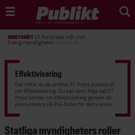
GES UT AV
FACKFÖRBUNDET ST
ST förlorade mål mot
ARBETSRÄTT
Energimyndigheten
2026-06-25
Hoppa
till
huvudinnehåll
Effektivisering
Här hittar du de artiklar ST Press publicerat
om Effektivisering. Du kan även följa vad ST
Press skriver om Effektivisering genom att
prenumerera på
RSS-flödet
för detta ämne.
Statliga myndigheters roller