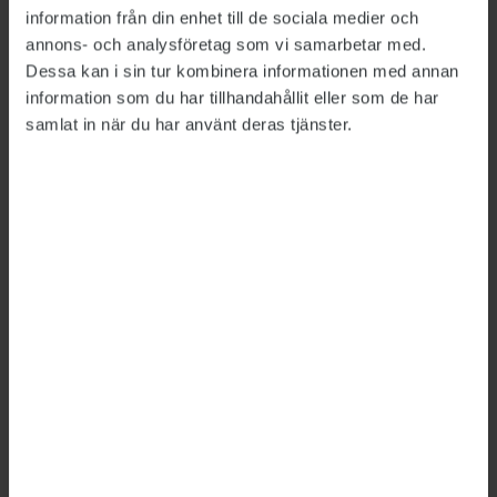
information från din enhet till de sociala medier och
annons- och analysföretag som vi samarbetar med.
Dessa kan i sin tur kombinera informationen med annan
information som du har tillhandahållit eller som de har
samlat in när du har använt deras tjänster.
Arriva säger upp
60 konduktörer
SPÅRTRAFIK
2017-04-26
Nu har Arriva beslutat att säga upp
60 konduktörer på Nockebybanan och
Tvärbanan. De blir arbetsbefriade från nästa
vecka. ”Många är chockade och ledsna”, säger