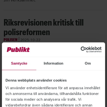
Riksrevisionen kritisk till
polisreformen
POLISEN
2025-10-22
Att slå ihop Polisen till en samlad myndighet
skulle ge bättre resultat, större
kostnadseffektivitet och ökad flexibilitet.
I stället blev det tvärtom, trots nästan
Samtycke
Information
Om
fördubblat anslag och många fler anställda,
konstaterar Riksrevisionen, som granskat den
Denna webbplats använder cookies
stora polisreformen 2015.
Vi använder enhetsidentifierare för att anpassa innehållet
och annonserna till användarna, tillhandahålla funktioner
för sociala medier och analysera vår trafik. Vi
vidarebefordrar även sådana identifierare och annan