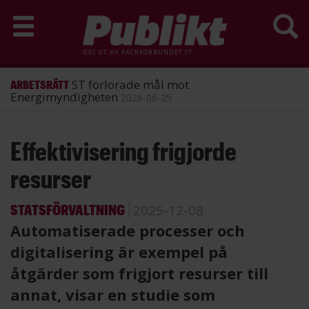
GES UT AV
FACKFÖRBUNDET ST
ST förlorade mål mot
ARBETSRÄTT
Energimyndigheten
2026-06-25
Hoppa
Effektivisering frigjorde
till
huvudinnehåll
resurser
STATSFÖRVALTNING
2025-12-08
Automatiserade processer och
digitalisering är exempel på
åtgärder som frigjort resurser till
annat, visar en studie som