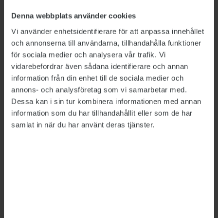
rapportering kan också ge regeringen bättre
Denna webbplats använder cookies
underlag för styrningen genom att bidra med
Vi använder enhetsidentifierare för att anpassa innehållet
vägledning om vilka typer av åtgärder
och annonserna till användarna, tillhandahålla funktioner
myndigheterna bör prioritera, skriver
för sociala medier och analysera vår trafik. Vi
Statskontoret i rapporten.
vidarebefordrar även sådana identifierare och annan
information från din enhet till de sociala medier och
annons- och analysföretag som vi samarbetar med.
Dessa kan i sin tur kombinera informationen med annan
information som du har tillhandahållit eller som de har
samlat in när du har använt deras tjänster.