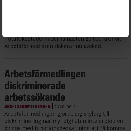
ARBETSFÖRMEDLINGEN
2026-06-11
En anställd på Arbetsförmedlingen köpte kläder
– ullsockor, gummistövlar, löparskor och
mycket annat – för myndighetens pengar.
Totalt kostade kläderna nästan 20 000 kronor.
Arbetsförmedlaren riskerar nu avsked.
Arbetsförmedlingen
diskriminerade
arbetssökande
ARBETSFÖRMEDLINGEN
2026-06-11
Arbetsförmedlingen gjorde sig skyldig till
diskriminering när myndigheten inte erbjöd en
kvinna med funktionsnedsättning att få komma