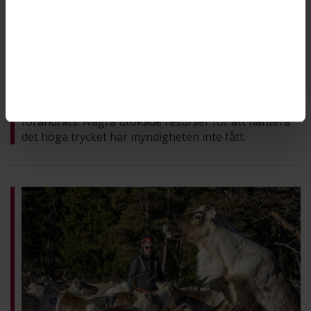
Trycket på länsstyrelsen består – men
nya resurser har uteblivit
SÅ GICK DET: LÄNSSTYRELSEN I NORRBOTTENS LÄN
För två år sedan var arbetsbelastningen på
Länsstyrelsen i Norrbottens län hög till följd av de
många prövningsärendena. I dag har inte mycket
förändrats. Några utökade resurser för att hantera
det höga trycket har myndigheten inte fått.