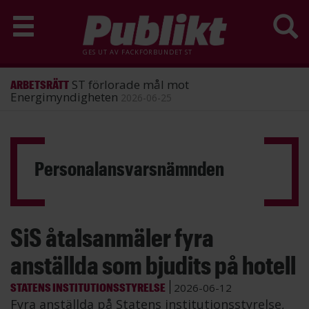
GES UT AV
FACKFÖRBUNDET ST
ST förlorade mål mot
ARBETSRÄTT
Energimyndigheten
2026-06-25
Hoppa
till
huvudinnehåll
Personalansvarsnämnden
SiS åtalsanmäler fyra
anställda som bjudits på hotell
STATENS INSTITUTIONSSTYRELSE
2026-06-12
Fyra anställda på Statens institutionsstyrelse,