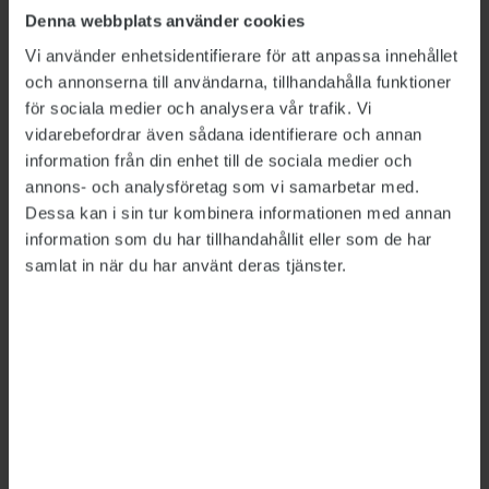
Denna webbplats använder cookies
KRIMINALVÅRDEN
2026-06-05
Kriminalvården åtalsanmäler femton
Vi använder enhetsidentifierare för att anpassa innehållet
medarbetare för misstänkt mutbrott sedan de
och annonserna till användarna, tillhandahålla funktioner
bjudits på spahotell och julbord av en extern
för sociala medier och analysera vår trafik. Vi
leverantör. Fyra anställda på Statens
vidarebefordrar även sådana identifierare och annan
institutionsstyrelse lät sig också bjudas av
information från din enhet till de sociala medier och
leverantören.
annons- och analysföretag som vi samarbetar med.
Dessa kan i sin tur kombinera informationen med annan
information som du har tillhandahållit eller som de har
samlat in när du har använt deras tjänster.
Kriminalvårdare åtalsanmäls
för otillåtna slagningar
KRIMINALVÅRDEN
2026-03-30
En tidigare anställd på Kriminalvården i
Sydsverige åtalsanmäls efter att ha gjort
27 otillåtna slagningar på intagna på anstalten.
Kvinnan, som sagt upp sig efter händelsen,