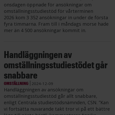
onsdagen öppnade för ansökningar om
omställningsstudiestöd för vårterminen
2026 kom 3 352 ansökningar in under de första
fyra timmarna. Fram till i måndags morse hade
mer än 4 500 ansökningar kommit in.
Handläggningen av
omställningsstudiestödet går
snabbare
OMSTÄLLNING
2024-12-09
Handläggningen av ansökningar om
omställningsstudiestöd går allt snabbare,
enligt Centrala studiestödsnämnden, CSN. ”Kan
vi fortsätta nuvarande takt tror vi på ett bättre