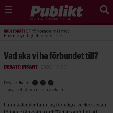
GES UT AV
FACKFÖRBUNDET ST
ST förlorade mål mot
ARBETSRÄTT
Energimyndigheten
2026-06-25
Hoppa
Vad ska vi ha förbundet till?
till
huvudinnehåll
DEBATT: INSÄNT
2003-11-06
Dela artikeln:
Tipsa, debattera eller påpeka fel
I min kalender fann jag för några veckor sedan
följande tänkvärda ord: ”Det är omöjligt att