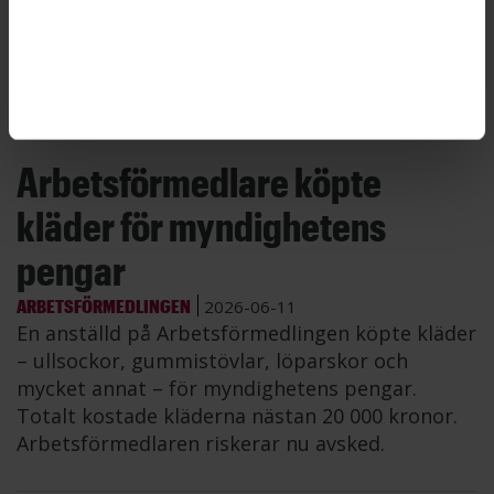
leverantörer. ”SiS tar frågan om otillbörliga
förmåner på största allvar”, skriver
presstjänsten i en kommentar till Publikt.
Arbetsförmedlare köpte
kläder för myndighetens
pengar
ARBETSFÖRMEDLINGEN
2026-06-11
En anställd på Arbetsförmedlingen köpte kläder
– ullsockor, gummistövlar, löparskor och
mycket annat – för myndighetens pengar.
Totalt kostade kläderna nästan 20 000 kronor.
Arbetsförmedlaren riskerar nu avsked.