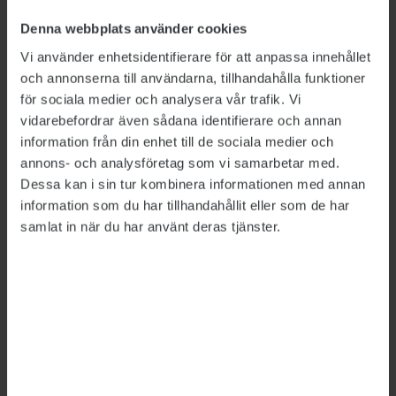
finansierade ligger utanför deras
Denna webbplats använder cookies
kompetensområde. Utan finansiering torde det
Vi använder enhetsidentifierare för att anpassa innehållet
vara omöjligt att verkställa uppdragen.
och annonserna till användarna, tillhandahålla funktioner
för sociala medier och analysera vår trafik. Vi
Sammanfattningsvis kan man säga att det nya
vidarebefordrar även sådana identifierare och annan
systemet innebär att en skiljelinje införs
information från din enhet till de sociala medier och
mellan den centrala och den lokala
annons- och analysföretag som vi samarbetar med.
verksamheten.
Dessa kan i sin tur kombinera informationen med annan
information som du har tillhandahållit eller som de har
Finansieringen av den centrala verksamheten
samlat in när du har använt deras tjänster.
garanteras med en indexering och automatiska
höjningar av medlemsavgiften. Flexibiliteten
hamnar hos medlemmarna lokalt. Idag används
mer än två tredjedelar av intäkterna från
medlemsavgifterna till den centrala
verksamheten. I det nya systemet låses
resursfördelningen till den centrala