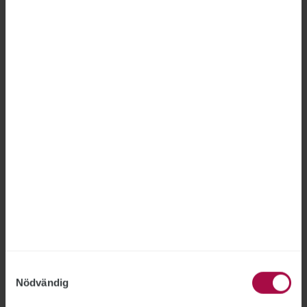
kontroller och en delvis alltför resurskrävande
handläggning.
Myndigheter får nya regler för
lokalförsörjning
LOKALER
2026-06-23
Regeringen vill minska de statliga
myndigheternas hyreskostnader för kontor.
1 september börjar nya regler för
myndigheternas lokalförsörjning att gälla.
”Staten ska använda skattepengar ansvarsfullt”,
betonar civilminister Erik Slottner.
Samtyckesval
Nödvändig