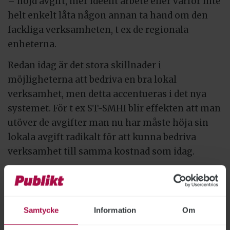
– höjd avgift, mer ideellt arbete eller varför inte
helt enkelt låta någon annan ta hand om den
fackliga verksamheten, t ex de regionala
enheterna.
Redan idag är det stora skillnader i
möjligheterna att bedriva en bra lokal
verksamhet, men detta accentueras i det nya
systemet. För t ex ST-SMHI blir effekten att man
utöver de avgifter man nu har måste höja sin
lokala avgift radikalt för att kunna bedriva
verksamhet till samma kostnad som idag.
I förslaget till förbundets verksamhetsplan
åläggs avdelningarna därutöver att genomföra
ett antal uppdrag. Teoretiskt skulle
Samtycke
Information
Om
medlemmarna med all rätt kunna hävda att
uppdrag som påtvingas dem och som inte är